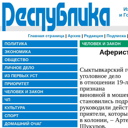
И
и Г
Главная страница
|
Архив
|
Редакция
|
Подписка
ПОЛИТИКА
ЧЕЛОВЕК И ЗАКОН
Аферист
ЭКОНОМИКА
ОБЩЕСТВО
ЛИЧНОЕ ДЕЛО
Сыктывкарский г
уголовное дело
ИЗ ПЕРВЫХ УСТ
в отношении 19-
ПРИОРИТЕТ
признана
ЧЕЛОВЕК И ЗАКОН
виновной в моше
ЧП
становились подр
руководили дейс
КУЛЬТУРА
приятели, которы
СПОРТ
в колонии, – Арт
ДОМАШНИЙ ОЧАГ
Шукуров.