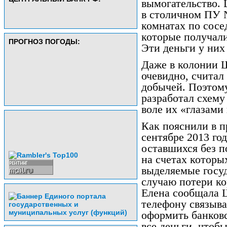
вымогательство. 
в столичном ПУ 
комнатах по сосе
которые получали
ПРОГНОЗ ПОГОДЫ:
Эти деньги у ни
Даже в колонии 
очевидно, считал
добычей. Поэтом
разработал схему
воле их «глазами
Как пояснили в п
сентябре 2013 го
оставшихся без п
на счетах которы
выделяемые госуд
случаю потери к
Елена сообщала Ш
телефону связыва
оформить банковс
все деньги, чтоб