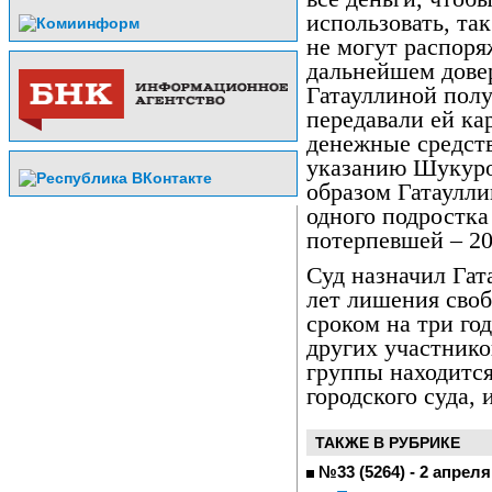
использовать, та
не могут распоря
дальнейшем дове
Гатауллиной полу
передавали ей ка
денежные средств
указанию Шукуро
образом Гатаулли
одного подростка
потерпевшей – 20
Суд назначил Гат
лет лишения сво
сроком на три го
других участнико
группы находится
городского суда, 
ТАКЖЕ В РУБРИКЕ
№33 (5264) - 2 апреля