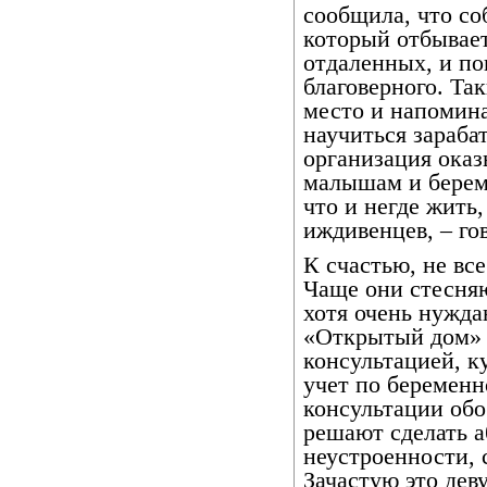
сообщила, что со
который отбывает
отдаленных, и по
благоверного. Та
место и напомина
научиться зараба
организация оказ
малышам и берем
что и негде жить
иждивенцев, – го
К счастью, не все
Чаще они стесняю
хотя очень нужд
«Открытый дом» 
консультацией, к
учет по беремен
консультации обо
решают сделать 
неустроенности, 
Зачастую это дев