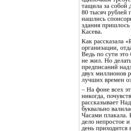
тащила за собой 
80 тысяч рублей 
нашлись спонсоры
здания пришлось 
Касева.
Как рассказала «
организации, отд
Ведь по сути это 
не жил. Но делат
предписаний надз
двух миллионов р
лучших времен оз
– На фоне всех э
никогда, почувст
рассказывает Над
буквально валилас
Часами плакала. 
дело непростое и
день приходится 