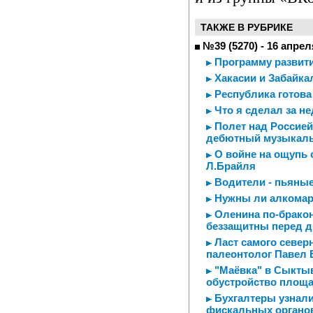
ТАКЖЕ В РУБРИКЕ
№39 (5270) - 16 апрел
Программу развит
Хакасии и Забайк
Республика готова
Что я сделал за н
Полет над Россией
дебютный музыкал
О войне на ощупь с
Л.Брайля
Водители - пьяные
Нужны ли алкома
Оленина по-брако
беззащитны перед 
Ласт самого северн
палеонтолог Павел 
"Маёвка" в Сыктыв
обустройство площа
Бухгалтеры узнали
фискальных органо