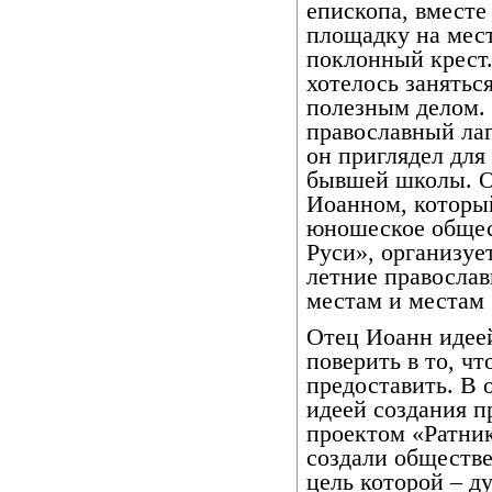
епископа, вместе
площадку на мест
поклонный крест.
хотелось занятьс
полезным делом. 
православный лаг
он приглядел для
бывшей школы. О
Иоанном, который
юношеское общес
Руси», организуе
летние православ
местам и местам 
Отец Иоанн идеей
поверить в то, ч
предоставить. В 
идеей создания п
проектом «Ратни
создали обществ
цель которой – д