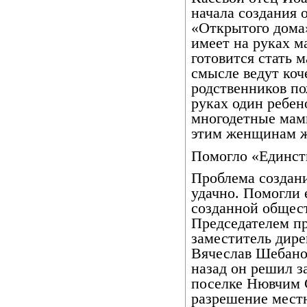
начала создания 
«Открытого дома
имеет на руках м
готовится стать 
смысле ведут коч
родственников пож
руках один ребено
многодетные мам
этим женщинам ж
Помогло «Единст
Проблема создан
удачно. Помогли
созданной общес
Председателем пр
заместитель дире
Вячеслав Шебанов.
назад он решил з
поселке Нювчим 
разрешение местн