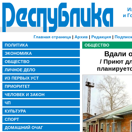
И
и Г
Главная страница
|
Архив
|
Редакция
|
Подписк
ПОЛИТИКА
ОБЩЕСТВО
Вдали о
ЭКОНОМИКА
/ Приют 
ОБЩЕСТВО
планируетс
ЛИЧНОЕ ДЕЛО
ИЗ ПЕРВЫХ УСТ
ПРИОРИТЕТ
ЧЕЛОВЕК И ЗАКОН
ЧП
КУЛЬТУРА
СПОРТ
ДОМАШНИЙ ОЧАГ