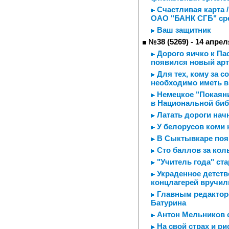
Счастливая карта /
ОАО "БАНК СГБ" сре
Ваш защитник
№38 (5269) - 14 апрел
Дорого яичко к Пас
появился новый арт
Для тех, кому за с
необходимо иметь в
Немецкое "Покаяни
в Национальной биб
Латать дороги начн
У белорусов коми
В Сыктывкаре поя
Сто баллов за ко
"Учитель года" ста
Украденное детств
концлагерей вручи
Главным редакторо
Батурина
Антон Мельников о
На свой страх и ри