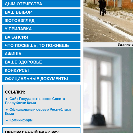
ДЫМ ОТЕЧЕСТВА
ВАШ ВЫБОР
ФОТОВЗГЛЯД
У ПРИЛАВКА
ВАКАНСИЯ
Здание в
ЧТО ПОСЕЕШЬ, ТО ПОЖНЕШЬ
АФИША
ВАШЕ ЗДОРОВЬЕ
КОНКУРСЫ
ОФИЦИАЛЬНЫЕ ДОКУМЕНТЫ
CСЫЛКИ:
Сайт Государственного Совета
Республики Коми
Официальный сервер Республики
Коми
Комиинформ
ЦЕНТРАЛЬНЫЙ БАНК РФ: