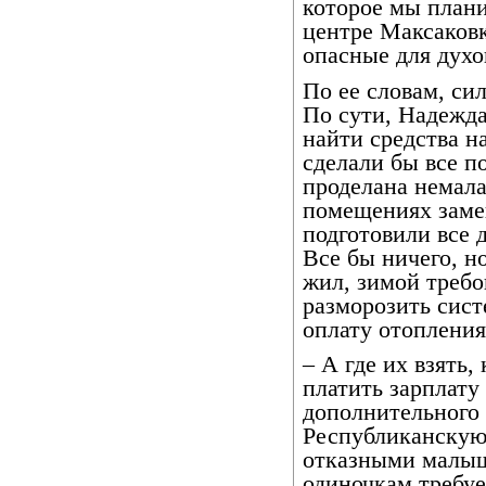
которое мы плани
центре Максаков
опасные для духо
По ее словам, си
По сути, Надежда
найти средства н
сделали бы все п
проделана немала
помещениях заме
подготовили все 
Все бы ничего, н
жил, зимой требо
разморозить сист
оплату отоплени
– А где их взять,
платить зарплату
дополнительного 
Республиканскую
отказными малыш
одиночкам требуе