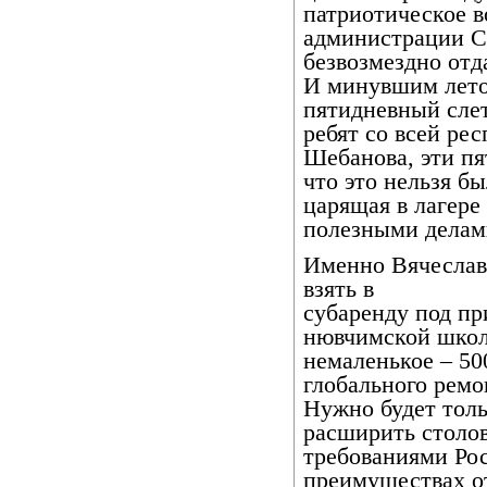
патриотическое 
администрации С
безвозмездно отд
И минувшим лето
пятидневный слет
ребят со всей ре
Шебанова, эти пя
что это нельзя бы
царящая в лагере
полезными делам
Именно Вячеслав
взять в
субаренду под пр
нювчимской школ
немаленькое – 50
глобального ремо
Нужно будет толь
расширить столов
требованиями Рос
преимуществах о