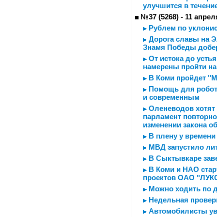
улучшится в течение
№37 (5268) - 11 апрел
Рублем по уклони
Дорога славы на Э
Знамя Победы добер
От истока до усть
намерены пройти на
В Коми пройдет "М
Помощь для робот
и современным
Оленеводов хотят 
парламент повторно
изменении закона о
В плену у времени
МВД запустило ли
В Сыктывкаре зав
В Коми и НАО стар
проектов ОАО "ЛУК
Можно ходить по 
Недельная провер
Автомобилисты ув