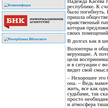
Надежда Касева 
республике. К сч
было погибнуть.
пришла обществе
нравственный па
которая предложи
своих помещений
В долгах как в ш
Волонтеры и общ
верующие. А пот
цели воспринимаю
и в ситуации с в
видит свой смысл
– Нехорошее это 
она. – Ведь мамо
жить, все как од
судьбами, так ск
просто необходи
и атмосфера тиши