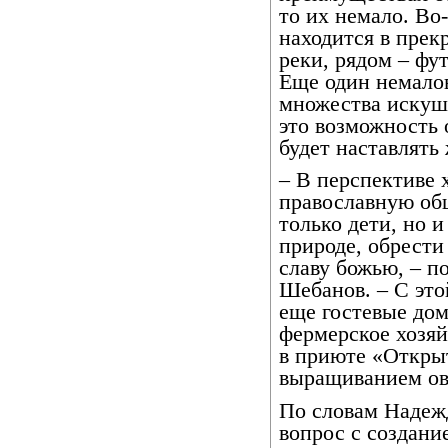
то их немало. В
находится в прек
реки, рядом – фу
Еще один немало
множества искуше
это возможность
будет наставлять
– В перспективе х
православную общ
только дети, но 
природе, обрести
славу божью, – п
Шебанов. – С эт
еще гостевые дом
фермерское хозя
в приюте «Открыт
выращиванием ов
По словам Надеж
вопрос с создани