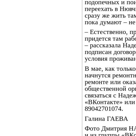
подопечных и пои
переехать в Нюв
сразу же жить та
пока думают – не
– Естественно, п
придется там раб
– рассказала Над
подписан договор
условия проживан
В мае, как тольк
начнутся ремонт
ремонте или ока
общественной ор
связаться с Наде
«ВКонтакте» или
89042701074.
Галина ГАЕВА
Фото Дмитрия 
и из группы «ВК