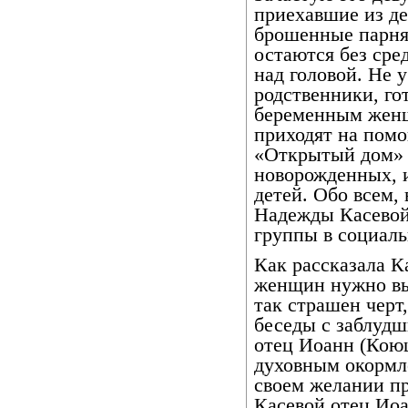
приехавшие из де
брошенные парня
остаются без сре
над головой. Не 
родственники, го
беременным женщ
приходят на помо
«Открытый дом» в
новорожденных, 
детей. Обо всем,
Надежды Касевой
группы в социаль
Как рассказала К
женщин нужно выв
так страшен черт
беседы с заблуд
отец Иоанн (Коюш
духовным окормл
своем желании п
Касевой отец Иоа