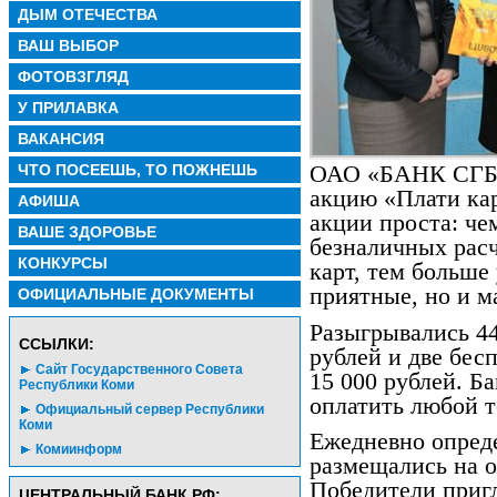
ДЫМ ОТЕЧЕСТВА
ВАШ ВЫБОР
ФОТОВЗГЛЯД
У ПРИЛАВКА
ВАКАНСИЯ
ЧТО ПОСЕЕШЬ, ТО ПОЖНЕШЬ
ОАО «БАНК СГБ» 
акцию «Плати кар
АФИША
акции проста: че
ВАШЕ ЗДОРОВЬЕ
безналичных расч
КОНКУРСЫ
карт, тем больше
приятные, но и м
ОФИЦИАЛЬНЫЕ ДОКУМЕНТЫ
Разыгрывались 4
CСЫЛКИ:
рублей и две бес
Сайт Государственного Совета
15 000 рублей. Б
Республики Коми
оплатить любой т
Официальный сервер Республики
Коми
Ежедневно опреде
Комиинформ
размещались на о
Победители пригл
ЦЕНТРАЛЬНЫЙ БАНК РФ: