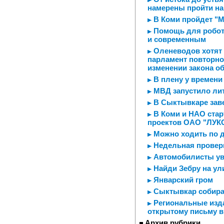
намерены пройти на
В Коми пройдет "М
Помощь для робот
и современным
Оленеводов хотят 
парламент повторно
изменении закона о
В плену у времени
МВД запустило ли
В Сыктывкаре зав
В Коми и НАО стар
проектов ОАО "ЛУК
Можно ходить по 
Недельная провер
Автомобилисты ув
Найди Зебру на ул
Январский гром
Сыктывкар собира
Региональные изда
открытому письму в
Архив рубрики