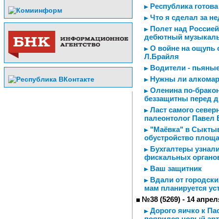
Республика готова
Что я сделал за н
Полет над Россией
дебютный музыкал
О войне на ощупь с
Л.Брайля
Водители - пьяные
Нужны ли алкома
Оленина по-брако
беззащитны перед 
Ласт самого северн
палеонтолог Павел 
"Маёвка" в Сыктыв
обустройство площа
Бухгалтеры узнали
фискальных органо
Ваш защитник
Вдали от городски
мам планируется ус
№38 (5269) - 14 апрел
Дорого яичко к Пас
появился новый арт