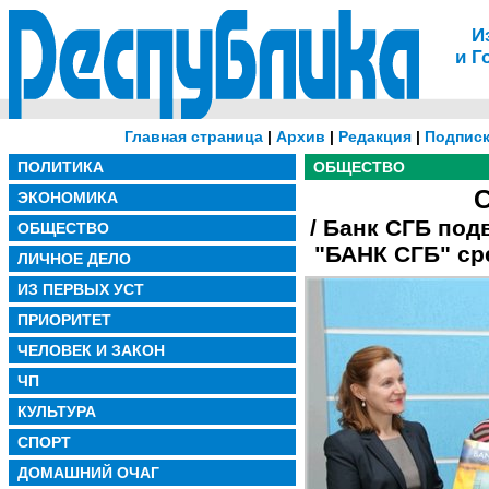
И
и Г
Главная страница
|
Архив
|
Редакция
|
Подписк
ПОЛИТИКА
ОБЩЕСТВО
С
ЭКОНОМИКА
/ Банк СГБ под
ОБЩЕСТВО
"БАНК СГБ" ср
ЛИЧНОЕ ДЕЛО
ИЗ ПЕРВЫХ УСТ
ПРИОРИТЕТ
ЧЕЛОВЕК И ЗАКОН
ЧП
КУЛЬТУРА
СПОРТ
ДОМАШНИЙ ОЧАГ