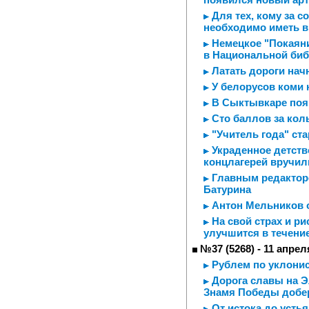
Для тех, кому за с
необходимо иметь в
Немецкое "Покаяни
в Национальной биб
Латать дороги начн
У белорусов коми
В Сыктывкаре поя
Сто баллов за ко
"Учитель года" ста
Украденное детств
концлагерей вручи
Главным редакторо
Батурина
Антон Мельников о
На свой страх и ри
улучшится в течение
№37 (5268) - 11 апрел
Рублем по уклони
Дорога славы на Э
Знамя Победы добер
От истока до усть