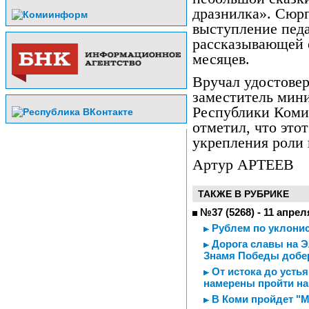
дразнилка». Сюрп
выступление педа
рассказывающей о
месяцев.
Вручал удостовер
заместитель мин
Республики Коми
отметил, что это
укрепления роли 
Артур АРТЕЕВ
ТАКЖЕ В РУБРИКЕ
№37 (5268) - 11 апрел
Рублем по уклони
Дорога славы на Э
Знамя Победы добер
От истока до усть
намерены пройти на
В Коми пройдет "М