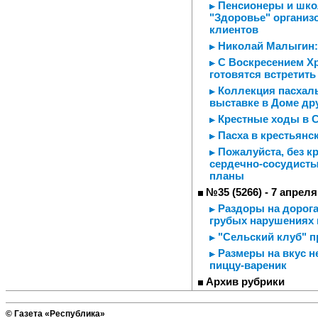
Пенсионеры и школ
"Здоровье" организ
клиентов
Николай Малыгин: 
С Воскресением Хр
готовятся встретить
Коллекция пасхаль
выставке в Доме др
Крестные ходы в С
Пасха в крестьянс
Пожалуйста, без кр
сердечно-сосудист
планы
№35 (5266) - 7 апреля
Раздоры на дорога
грубых нарушениях
"Сельский клуб" п
Размеры на вкус н
пиццу-вареник
Архив рубрики
© Газета «Республика»