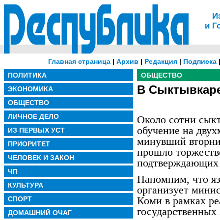
И
и Г
Главная страница
|
Архив
|
Редакция
|
Подписка
ПОЛИТИКА
ОБЩЕСТВО
В Сыктывкаре
ЭКОНОМИКА
ОБЩЕСТВО
ЛИЧНОЕ ДЕЛО
Около сотни сыкт
обучение на двух
ИЗ ПЕРВЫХ УСТ
минувший вторни
ПРИОРИТЕТ
прошло торжеств
ЧЕЛОВЕК И ЗАКОН
подтверждающих 
ЧП
Напомним, что я
КУЛЬТУРА
организует мини
Коми в рамках ре
СПОРТ
государственных
ДОМАШНИЙ ОЧАГ