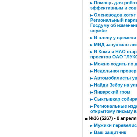
Помощь для робот
эффективным и со
Оленеводов хотят 
Региональный парла
Госдуму об изменен
службе
В плену у времени
МВД запустило ли
В Коми и НАО стар
проектов ОАО "ЛУК
Можно ходить по 
Недельная провер
Автомобилисты ув
Найди Зебру на ул
Январский гром
Сыктывкар собира
Региональные изда
открытому письму в
№36 (5267) - 9 апреля
Мужики перевелис
Ваш защитник