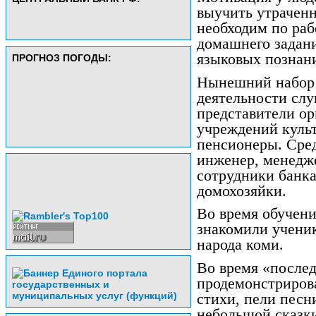
выучить утраченн
необходим по раб
домашнего задани
языковых познан
ПРОГНОЗ ПОГОДЫ:
Нынешний набор 
деятельности сл
представители ор
учреждений культ
пенсионеры. Сре
инженер, менедже
сотрудники банка
домохозяйки.
Во время обучени
знакомили ученик
народа коми.
Во время «послед
продемонстриров
стихи, пели песн
небольшой сказк