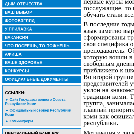
первые курсы мог
ДЫМ ОТЕЧЕСТВА
госслужащие, то 
ВАШ ВЫБОР
обучать стали вс
ФОТОВЗГЛЯД
В последние год
У ПРИЛАВКА
язык заметно выр
сформированы тр
ВАКАНСИЯ
своя специфика о
ЧТО ПОСЕЕШЬ, ТО ПОЖНЕШЬ
преподаватель. О
АФИША
которую вошли в
ВАШЕ ЗДОРОВЬЕ
свободным дневн
приближено к шк
КОНКУРСЫ
Во второй группе
ОФИЦИАЛЬНЫЕ ДОКУМЕНТЫ
представителей у
уклон на знакомс
CСЫЛКИ:
традиции коми. Т
Сайт Государственного Совета
группа, занимала
Республики Коми
главный приорите
Официальный сервер Республики
Коми
коми как официал
Комиинформ
республики.
Мотивация у люде
ЦЕНТРАЛЬНЫЙ БАНК РФ: