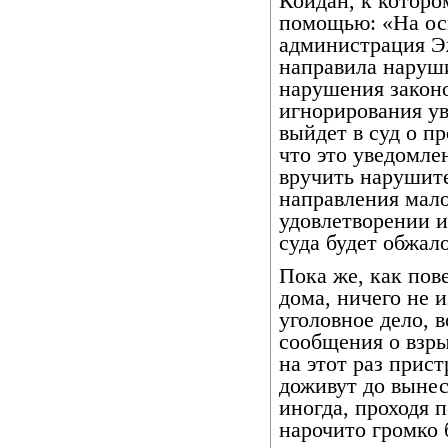
Койдан, к которо
помощью: «На ос
администрация Эж
направила наруш
нарушения законо
игнорирования ув
выйдет в суд о пр
что это уведомл
вручить нарушите
направления мало
удовлетворении 
суда будет обжал
Пока же, как пов
дома, ничего не 
уголовное дело, 
сообщения о взры
на этот раз прист
доживут до выне
иногда, проходя п
нарочито громко 