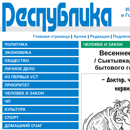
И
и Г
Главная страница
|
Архив
|
Редакция
|
Подписк
ПОЛИТИКА
ЧЕЛОВЕК И ЗАКОН
Весенне
ЭКОНОМИКА
/ Сыктывка
ОБЩЕСТВО
бытового г
ЛИЧНОЕ ДЕЛО
ИЗ ПЕРВЫХ УСТ
ПРИОРИТЕТ
ЧЕЛОВЕК И ЗАКОН
ЧП
КУЛЬТУРА
СПОРТ
ДОМАШНИЙ ОЧАГ