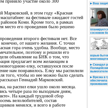
ем приняло участие около 300
Ваш защит
й Марковский, в этом году «Красная
 масштабнее: на фестивале ожидают гостей
 районов Коми. Кроме того, в рамках
ля место его проведения было решено
планируется
сосновом б
проведения второго фестиваля нет. Все
, конечно, от нашего желания. С точки
асная гора очень удобна. Вообще, место
мечательное, поэтому и решили его
взрыв бытов
дели объявление на БНК о том, что
многокварт
рация предлагает всем желающим в
Скандал р
» новогоднюю елку, оставшуюся после
Полицейски
ение нам понравилось. Елку мы распилили
вымогателе
ля того, чтобы из нее можно было сделать
Врезка в 
 рассказал Геннадий Марковский.
обеспечила 
проживание 
ка, на распил елки ушло около месяца.
ись четыре раза по выходным дням,
акте». На каждый трудовой сбор
осемь велолюбителей, состав
ников менялся, и всего в работе