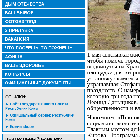
ДЫМ ОТЕЧЕСТВА
ВАШ ВЫБОР
ФОТОВЗГЛЯД
У ПРИЛАВКА
ВАКАНСИЯ
ЧТО ПОСЕЕШЬ, ТО ПОЖНЕШЬ
1 мая сыктывкарские
АФИША
чтобы помочь город
ВАШЕ ЗДОРОВЬЕ
выдвинутся на Красн
площадки для второ
КОНКУРСЫ
установку скамеек и
ОФИЦИАЛЬНЫЕ ДОКУМЕНТЫ
украшавшая Стефан
празднеств. О намер
которую три года н
CСЫЛКИ:
Леонид Даньщиков, 
Сайт Государственного Совета
общественности и вл
Республики Коми
Официальный сервер Республики
Напомним, «Пикник 
Коми
социально-экологиче
Комиинформ
Главным местом дей
Кирова. Программа а
ЦЕНТРАЛЬНЫЙ БАНК РФ: