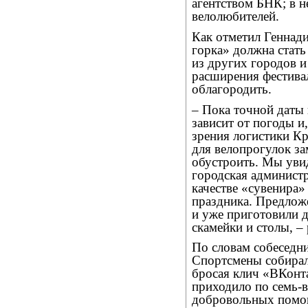
агентством БНК; в н
велолюбителей.
Как отметил Геннади
горка» должна стать
из других городов и
расширения фестива
облагородить.
– Пока точной даты 
зависит от погоды и
зрения логистики Кр
для велопрогулок за
обустроить. Мы уви
городская админист
качестве «сувенира
праздника. Предлож
и уже приготовили д
скамейки и столы, –
По словам собеседни
Спортсмены собирал
бросая клич «ВКонт
приходило по семь-в
добровольных помощ