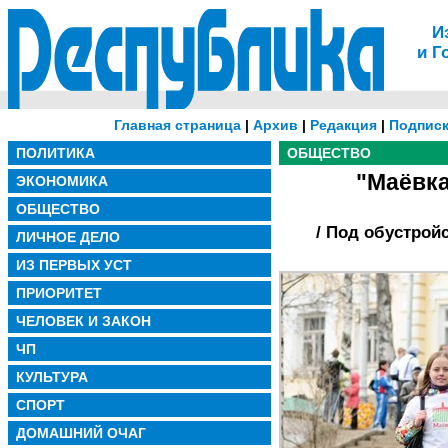
И
и Г
Главная страница
|
Архив
|
Редакция
|
Подписк
ПОЛИТИКА
ОБЩЕСТВО
"Маёвка
ЭКОНОМИКА
ОБЩЕСТВО
/ Под обустрой
ЛИЧНОЕ ДЕЛО
ИЗ ПЕРВЫХ УСТ
ПРИОРИТЕТ
ЧЕЛОВЕК И ЗАКОН
ЧП
КУЛЬТУРА
СПОРТ
ДОМАШНИЙ ОЧАГ