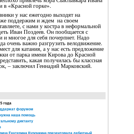
 неплохо привлечь мэра Сыктывкара Ивана
и в «Красной горке».
вники у нас ежегодно выходят на
оже поддержим и ждем
на своем
авляете, с нами у костра в неформальной
деть Иван Поздеев. Он пообщается с
 и многое для себя почерпнет. Надо
ода очень важно разгрузить велодвижение.
ест для катания, а у нас есть предложение
жки от парка имени Кирова до Красной
редставить, какая получилась бы классная
ок, – заключил Геннадий Марковский.
15 года
оддержат форумом
 нужна наша помощь
тальному диктанту
ю
евица Екатерина Курочкина презентовала дебютный