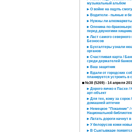
музыкальный альбом
О войне на ощупь смогу
Водители - пьяные и бе
Нужны ли алкомаркет
Оленина по-браконьерс
перед двуногими хищник
Ласт самого северного 
Безносов
Бухгалтеры узнали нюа
органов
Счастливая карта / Бан
среди держателей банков
Ваш защитник
Вдали от городских со
планируется устроить в 
№38 (5269) - 14 апреля 20
Дорого яичко к Пасхе /
арт-объект
Для тех, кому за сорок 
домашней аптечке
Немецкое "Покаяние" /
Национальной библиотек
Латать дороги начнут в
У белорусов коми новы
В Сыктывкаре появятс