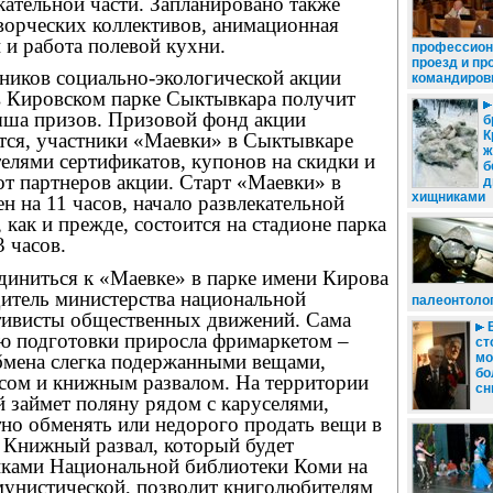
кательной части. Запланировано также
ворческих коллективов, анимационная
 и работа полевой кухни.
профессион
проезд и пр
ников социально-экологической акции
командиров
 Кировском парке Сыктывкара получит
ша призов. Призовой фонд акции
б
К
тся, участники «Маевки» в Сыктывкаре
ж
телями сертификатов, купонов на скидки и
б
т партнеров акции. Старт «Маевки» в
д
хищниками
н на 11 часов, начало развлекательной
 как и прежде, состоится на стадионе парка
3 часов.
диниться к «Маевке» в парке имени Кирова
дитель министерства национальной
палеонтоло
тивисты общественных движений. Сама
В
лю подготовки приросла фримаркетом –
ст
бмена слегка подержанными вещами,
мо
бо
сом и книжным развалом. На территории
сн
 займет поляну рядом с каруселями,
тно обменять или недорого продать вещи в
 Книжный развал, который будет
иками Национальной библиотеки Коми на
мунистической, позволит книголюбителям