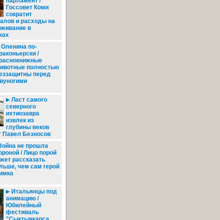
парламент /
Госсовет Коми
сократит
алов и расходы на
оживание в
ках
Оленина по-
раконьерски /
раснокнижные
ивотные полностью
еззащитны перед
вуногими
Ласт самого
северного
ихтиозавра
извлек из
глубины веков
г Павел Безносов
ойна не прошла
ороной / Лицо порой
жет рассказать
льше, чем сам герой
имка
Итальянцы под
анимацию /
Юбилейный
фестиваль
"Сыктывкарса