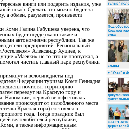
тересные книги или подарить издания, уже
тулыс" пол
жный шкаф. Сделать это можно будет за
, а обмен, разумеется, произвести
Под обустр
и Коми Галина Габушева уверена, что
Красной гор
ненных будет поддержано также и
елка
рными автономиями республики. Так же
оводители предприятий. Региональный
«Ростелеком» Александр Хуциев, к
ущие «Маевки» не то что не пропускал, а
 помогал чистить главный парк республики
славы
"Ухта" в 
 примкнут и велосипедисты под
едателя Федерации туризма Коми Геннадия
ипедисты почистят территорию
 затем переедут на Красную гору и
документоо
м. Напомним, первый велофестиваль
фискальных
звание происходит от излюбленного места
стечка Красная гора) состоялся в
прошлого года. Тогда праздник был
ацией велолюбителей республики,
ОАО "БАНК 
 Коми, а также информационным
держателей 