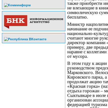
также приобрести ин
не влезающие в кни
символическую сумму
бесплатно.
Министр нацполитик
начинание ее подчи
национально-культу
считают многие рук
директор компании 
примеру, две предыд
наравне с коллегами
от мусора.
В этом году к акции
руководством предс
Марковского. Велос
Кировского парка, а
продолжат акцию та
«Красная горка» (на
отдыха горожан – ме
Сыктывкаре в июле 
организован ассоци
федерацией туризма