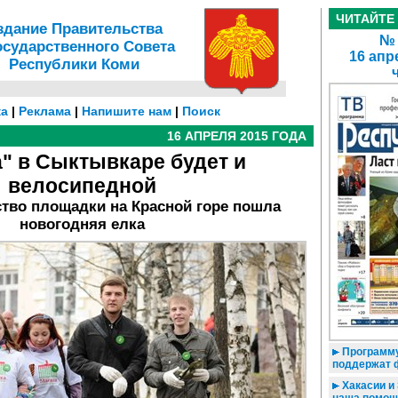
ЧИТАЙТЕ
здание Правительства
№ 
осударственного Совета
16 апр
Республики Коми
а
|
Реклама
|
Напишите нам
|
Поиск
16 АПРЕЛЯ 2015 ГОДА
" в Сыктывкаре будет и
велосипедной
ство площадки на Красной горе пошла
новогодняя елка
Программу
поддержат
Хакасии и