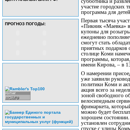
субботника и развле
участие городских т
программа для детей
Первая тысяча участ
ПРОГНОЗ ПОГОДЫ:
«Пикник «Маевка» в
купоны для розыгры
ежедневно пополняе
смогут стать облада
приятных подарков о
столице Коми намече
программы, которая,
имени Кирова, – в 1
О намерении присое
уже заявили руково
политики Коми и ак
акция всего за неде
зоной свободного о
велосипедным серви
фримаркета, который
можно будет беспла
хорошем состоянии.
установлен сотрудн
спуске с улицы Ком