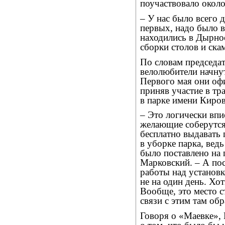
поучаствовало около
– У нас было всего 
первых, надо было в
находились в Дырносе
сборки столов и ска
По словам председат
велолюбители начну
Первого мая они оф
приняв участие в т
в парке имени Киров
– Это логически впи
желающие соберутся 
бесплатно выдавать 
в уборке парка, вед
было поставлено на 
Марковский. – А по
работы над установк
не на один день. Хо
Вообще, это место с
связи с этим там об
Говоря о «Маевке»,