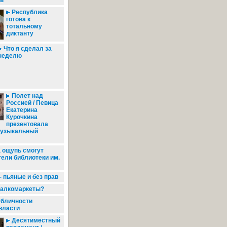
ь
Республика
готова к
тотальному
диктанту
Что я сделал за
неделю
Полет над
Россией / Певица
Екатерина
Курочкина
презентовала
музыкальный
а ощупь смогут
тели библиотеки им.
 пьяные и без прав
алкомаркеты?
убличности
власти
Десятиместный