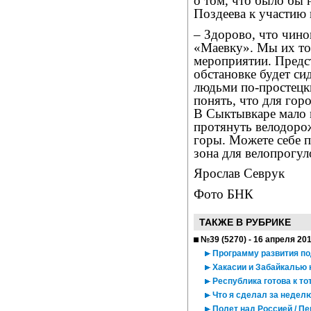
о том, что было бы
Поздеева к участию 
– Здорово, что чино
«Маевку». Мы их т
мероприятии. Предст
обстановке будет си
людьми по-простецки
понять, что для гор
В Сыктывкаре мало м
протянуть велодоро
горы. Можете себе п
зона для велопрогул
Ярослав Севрук
Фото БНК
ТАКЖЕ В РУБРИКЕ
№39 (5270) - 16 апреля 20
Программу развития п
Хакасии и Забайкалью
Республика готова к то
Что я сделал за недел
Полет над Россией / П