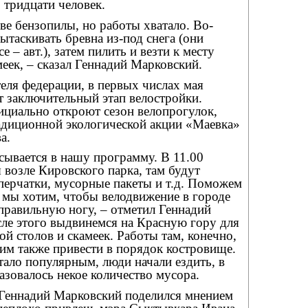
 тридцати человек.
две бензопилы, но работы хватало. Во-
ытаскивать бревна из-под снега (они
 – авт.), затем пилить и везти к месту
меек, – сказал Геннадий Марковский.
еля федерации, в первых числах мая
т заключительный этап велостройки.
ициально откроют сезон велопрогулок,
радиционной экологической акции «Маевка»
а.
сывается в нашу программу. В 11.00
возле Кировского парка, там будут
перчатки, мусорные пакеты и т.д. Поможем
ь мы хотим, чтобы велодвижение в городе
правильную ногу, – отметил Геннадий
сле этого выдвинемся на Красную гору для
ой столов и скамеек. Работы там, конечно,
тим также привести в порядок костровище.
тало популярным, люди начали ездить, в
разовалось некое количество мусора.
 Геннадий Марковский поделился мнением