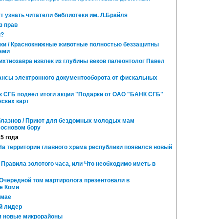
т узнать читатели библиотеки им. Л.Брайля
з прав
ы?
ки / Краснокнижные животные полностью беззащитны
ами
ихтиозавра извлек из глубины веков палеонтолог Павел
нсы электронного документооборота от фискальных
к СГБ подвел итоги акции "Подарки от ОАО "БАНК СГБ"
ских карт
блазнов / Приют для бездомных молодых мам
сосновом бору
15 года
 На территории главного храма республики появился новый
/ Правила золотого часа, или Что необходимо иметь в
 Очередной том мартиролога презентовали в
е Коми
 мае
й лидер
я новые микрорайоны