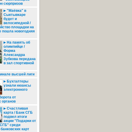
он сюрпризов
"Маёвка" в
Сыктывкаре
будет и
велосипедной /
ойство площадки на
е пошла новогодняя
На память об
олимпийце /
Форма
Александра
Зубкова передана
в зал спортивной
финале высшей лиги
Бухгалтеры
узнали нюансы
электронного
борота от
 органов
Счастливая
карта / Банк СГБ
подвел итоги
акции "Подарки от
СГБ" среди
банковских карт