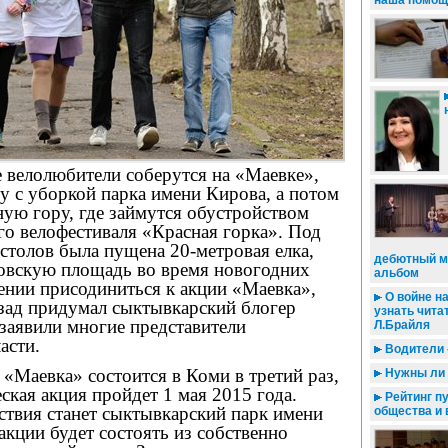
наша помощ
 велолюбители соберутся на «Маевке»,
у с уборкой парка имени Кирова, а потом
ую гору, где займутся обустройством
го велофестиваля «Красная горка». Под
 столов была пущена 20-метровая елка,
дебютный 
овскую площадь во время новогодних
альбом
ении присодиниться к акции «Маевка»,
О войне н
азад придумал сыктывкарский блогер
узнать чита
заявили многие представители
Л.Брайля
асти.
Водители -
«Маевка» состоится в Коми в третий раз,
Нужны ли 
ская акция пройдет 1 мая 2015 года.
Рейтинг п
ствия станет сыктывкарский парк имени
общества и 
кции будет состоять из собственно