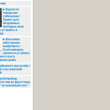
ник
Вдали от
городских
соблазнов /
Приют для
бездомных
молодых мам
 устроить в
ору
Весеннее
обострение
конфликта /
Сыктывкарец
грозится устроить
ого газа в
ирном доме
айонного масштаба /
й стал жертвой
й
трубопровод
гостям из Дагестана
"за казенный счет"