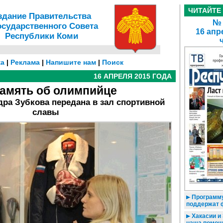
ЧИТАЙТЕ
здание Правительства
№ 
осударственного Совета
16 апр
Республики Коми
а
|
Реклама
|
Напишите нам
|
Поиск
16 АПРЕЛЯ 2015 ГОДА
память об олимпийце
дра Зубкова передана в зал спортивной
славы
Программу
поддержат
Хакасии и