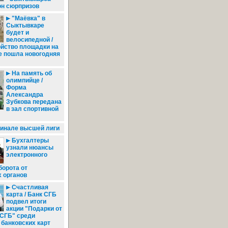
он сюрпризов
"Маёвка" в
Сыктывкаре
будет и
велосипедной /
ойство площадки на
е пошла новогодняя
На память об
олимпийце /
Форма
Александра
Зубкова передана
в зал спортивной
финале высшей лиги
Бухгалтеры
узнали нюансы
электронного
борота от
 органов
Счастливая
карта / Банк СГБ
подвел итоги
акции "Подарки от
СГБ" среди
банковских карт