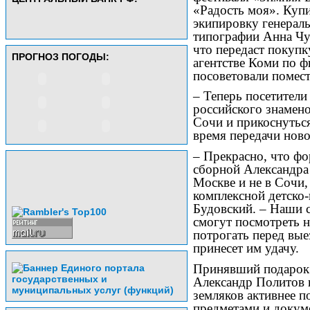
«Радость моя». Куп
экипировку генерал
типографии Анна Чур
что передаст покупк
ПРОГНОЗ ПОГОДЫ:
агентстве Коми по ф
посоветовали помест
– Теперь посетители
российского знамен
Сочи и прикоснуться
время передачи ново
– Прекрасно, что ф
сборной Александра 
Москве и не в Сочи,
комплексной детско
Будовский. – Наши с
смогут посмотреть н
потрогать перед вые
принесет им удачу.
Принявший подарок
Александр Политов 
земляков активнее п
предметами и докуме