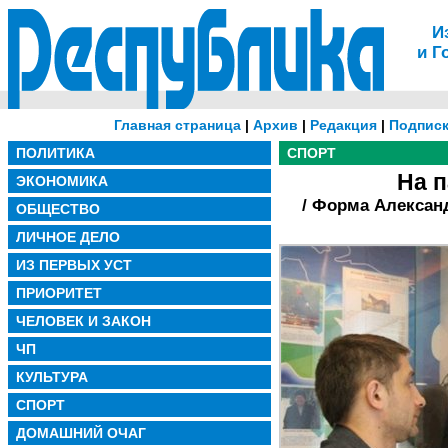
И
и Г
Главная страница
|
Архив
|
Редакция
|
Подписк
ПОЛИТИКА
СПОРТ
На 
ЭКОНОМИКА
/ Форма Алексан
ОБЩЕСТВО
ЛИЧНОЕ ДЕЛО
ИЗ ПЕРВЫХ УСТ
ПРИОРИТЕТ
ЧЕЛОВЕК И ЗАКОН
ЧП
КУЛЬТУРА
СПОРТ
ДОМАШНИЙ ОЧАГ