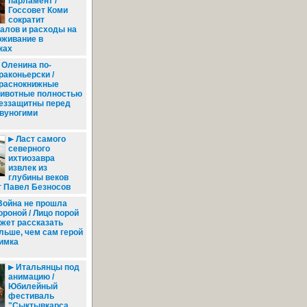
парламент /
Госсовет Коми
сократит
алов и расходы на
оживание в
ках
Оленина по-
раконьерски /
раснокнижные
ивотные полностью
еззащитны перед
вуногими
Ласт самого
северного
ихтиозавра
извлек из
глубины веков
г Павел Безносов
ойна не прошла
ороной / Лицо порой
жет рассказать
льше, чем сам герой
имка
Итальянцы под
анимацию /
Юбилейный
фестиваль
"Сыктывкарса