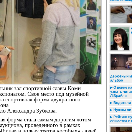
наша помощ
дебютный 
альбом
ьник зал спортивной славы Коми
О войне н
узнать чита
кспонатом. Свое место под музейной
Л.Брайля
ла спортивная форма двукратного
Водители -
иона
ею Александра Зубкова.
Нужны ли 
Рейтинг п
ая форма стала самым дорогим лотом
общества и 
аукциона, проведенного в рамках
Ыбица» в пользу театра «особых» людей