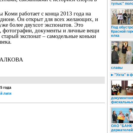
тулыс" пол
ы Коми работает с конца 2013 года на
адионе. Он открыт для всех желающих, и
 уже более двухсот экспонатов. Это
Под обустр
, фотографии, документы и личные вещи
Красной гор
 старый экспонат – самодельные коньки
елка
века.
ПАЛКОВА
славы
"Ухта" в 
15 года
й лиги
документоо
фискальных
ОАО "БАНК 
держателей 