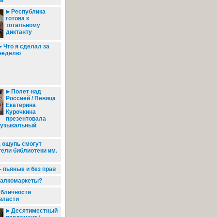
ь
Республика
готова к
тотальному
диктанту
Что я сделал за
неделю
Полет над
Россией / Певица
Екатерина
Курочкина
презентовала
музыкальный
а ощупь смогут
тели библиотеки им.
 пьяные и без прав
алкомаркеты?
убличности
власти
Десятиместный