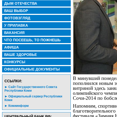
ДЫМ ОТЕЧЕСТВА
ВАШ ВЫБОР
ФОТОВЗГЛЯД
У ПРИЛАВКА
ВАКАНСИЯ
ЧТО ПОСЕЕШЬ, ТО ПОЖНЕШЬ
АФИША
ВАШЕ ЗДОРОВЬЕ
КОНКУРСЫ
ОФИЦИАЛЬНЫЕ ДОКУМЕНТЫ
В минувший понедел
CСЫЛКИ:
пополнился новым э
Сайт Государственного Совета
витриной здесь заня
Республики Коми
олимпийского чемп
Официальный сервер Республики
Сочи-2014 по бобсл
Коми
Напомним, спортивн
Комиинформ
благотворительного 
фестиваля «Зимняя 
ЦЕНТРАЛЬНЫЙ БАНК РФ: