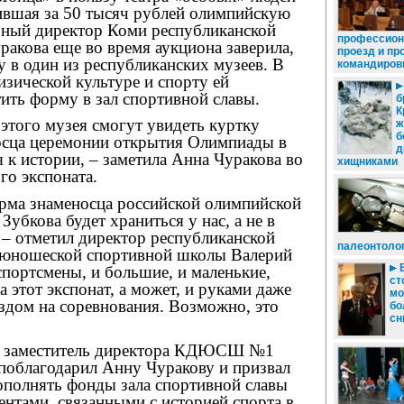
ившая за 50 тысяч рублей олимпийскую
ьный директор Коми республиканской
профессион
акова еще во время аукциона заверила,
проезд и пр
у в один из республиканских музеев. В
командиров
изической культуре и спорту ей
ить форму в зал спортивной славы.
б
К
 этого музея смогут увидеть куртку
ж
б
осца церемонии открытия Олимпиады в
д
 к истории, – заметила Анна Чуракова во
хищниками
го экспоната.
орма знаменосца российской олимпийской
Зубкова будет храниться у нас, а не в
 – отметил директор республиканской
палеонтоло
-юношеской спортивной школы Валерий
В
портсмены, и большие, и маленькие,
ст
а этот экспонат, а может, и руками даже
мо
здом на соревнования. Возможно, это
бо
сн
 заместитель директора КДЮСШ №1
поблагодарил Анну Чуракову и призвал
ополнять фонды зала спортивной славы
нтами, связанными с историей спорта в