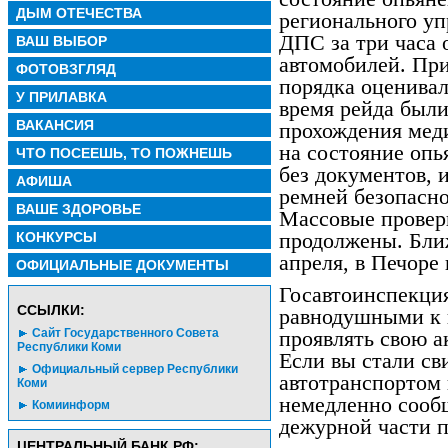
ДЫМ ОТЕЧЕСТВА
регионального у
ДПС за три часа 
ВАШ ВЫБОР
автомобилей. При
ФОТОВЗГЛЯД
порядка оценивал
У ПРИЛАВКА
время рейда были
ВАКАНСИЯ
прохождения мед
на состояние опь
ЧТО ПОСЕЕШЬ, ТО ПОЖНЕШЬ
без документов, 
АФИША
ремней безопасно
ВАШЕ ЗДОРОВЬЕ
Массовые проверк
продолжены. Бли
КОНКУРСЫ
апреля, в Печоре
ОФИЦИАЛЬНЫЕ ДОКУМЕНТЫ
Госавтоинспекция
CСЫЛКИ:
равнодушными к п
Сайт Государственного Совета
проявлять свою 
Республики Коми
Если вы стали св
Официальный сервер Республики
автотранспортом 
Коми
немедленно сооб
Комиинформ
дежурной части п
ЦЕНТРАЛЬНЫЙ БАНК РФ: