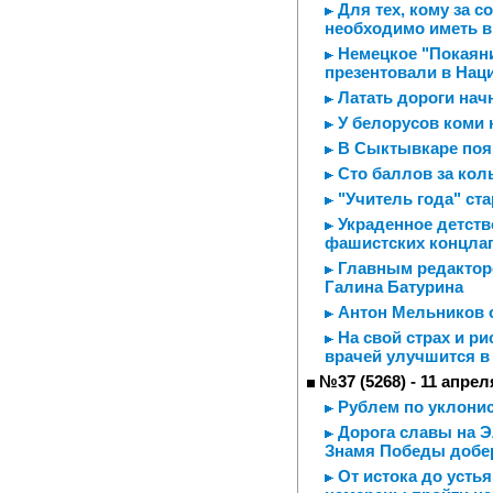
Для тех, кому за с
необходимо иметь в
Немецкое "Покаяни
презентовали в Нац
Латать дороги начн
У белорусов коми
В Сыктывкаре поя
Сто баллов за ко
"Учитель года" ста
Украденное детств
фашистских концла
Главным редакторо
Галина Батурина
Антон Мельников о
На свой страх и ри
врачей улучшится в 
№37 (5268) - 11 апрел
Рублем по уклони
Дорога славы на Э
Знамя Победы добер
От истока до усть