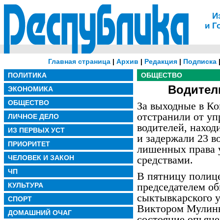
И
и Г
Главная страница
|
Архив
|
Редакция
|
Подписка
ПОЛИТИКА
ОБЩЕСТВО
Водители
ЭКОНОМИКА
ОБЩЕСТВО
За выходные в К
отстранили от уп
ЛИЧНОЕ ДЕЛО
водителей, наход
ИЗ ПЕРВЫХ УСТ
и задержали 23 в
ПРИОРИТЕТ
лишенных права 
ЧЕЛОВЕК И ЗАКОН
средствами.
ЧП
В пятницу полиц
председателем об
КУЛЬТУРА
сыктывкарского 
СПОРТ
Виктором Мулины
ДОМАШНИЙ ОЧАГ
состояние опьян