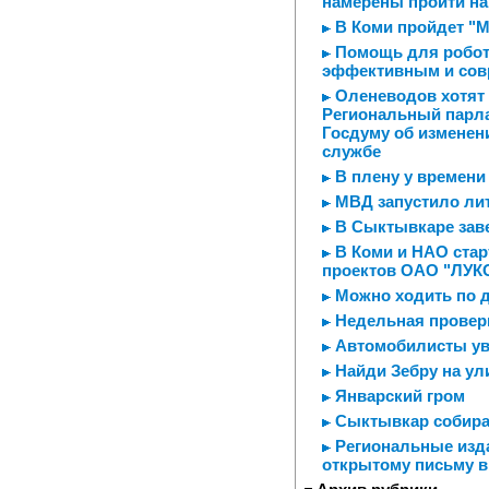
намерены пройти на
В Коми пройдет "М
Помощь для робот
эффективным и со
Оленеводов хотят 
Региональный парла
Госдуму об изменен
службе
В плену у времени
МВД запустило ли
В Сыктывкаре зав
В Коми и НАО стар
проектов ОАО "ЛУК
Можно ходить по 
Недельная провер
Автомобилисты ув
Найди Зебру на ул
Январский гром
Сыктывкар собира
Региональные изда
открытому письму в