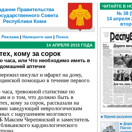
ЧИТАЙТЕ В Н
здание Правительства
№ 38 (
осударственного Совета
14 апреля 
Республики Коми
втор
|
Реклама
|
Напишите нам
|
Поиск
14 АПРЕЛЯ 2015 ГОДА
тех, кому за сорок
го часа, или Что необходимо иметь в
домашней аптечке
 пережил инсульт и ифаркт на дому,
дицинской помощью в течение первого
 часа, тревожной статистике по
ам и о том, что должно быть в
ех, кому за сорок, рассказали на
тами заведующий неврологическим
ьных с нарушением мозгового
Время разумно
 Максим Черепянский и заместитель
Доро
убликанского кардиологического
Пасхе 
трова.