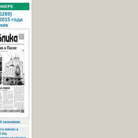
ОМЕРЕ
5269)
2015 года
ник
й экономии
го яичко к
/ На