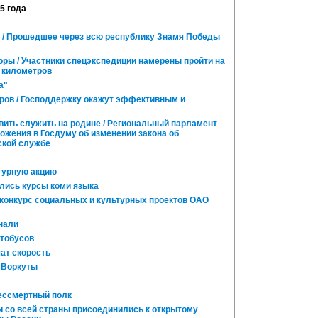
15 года
 / Прошедшее через всю республику Знамя Победы
оры / Участники спецэкспедиции намерены пройти на
 километров
а"
ов / Господдержку окажут эффективным и
вить служить на родине / Региональный парламент
ожения в Госдуму об изменении закона об
ской службе
турную акцию
лись курсы коми языка
 конкурс социальных и культурных проектов ОАО
нали
тобусов
ат скорость
 Воркуты
ессмертный полк
 со всей страны присоединились к открытому