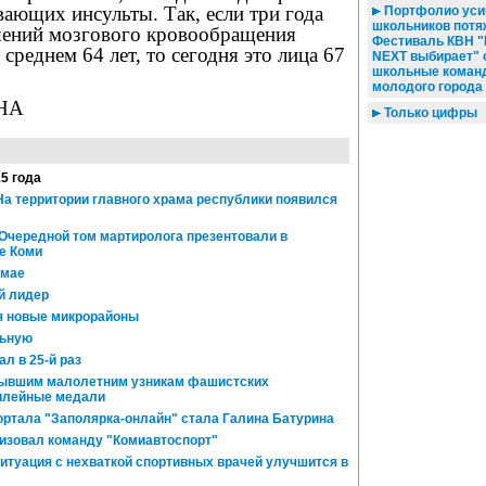
вающих инсульты. Так, если три года
Портфолио уси
школьников потя
шений мозгового кровообращения
Фестиваль КВН "
среднем 64 лет, то сегодня это лица 67
NEXT выбирает"
школьные коман
молодого города
НА
Только цифры
15 года
 На территории главного храма республики появился
 Очередной том мартиролога презентовали в
е Коми
 мае
й лидер
я новые микрорайоны
льную
л в 25-й раз
Бывшим малолетним узникам фашистских
илейные медали
ртала "Заполярка-онлайн" стала Галина Батурина
изовал команду "Комиавтоспорт"
 Ситуация с нехваткой спортивных врачей улучшится в