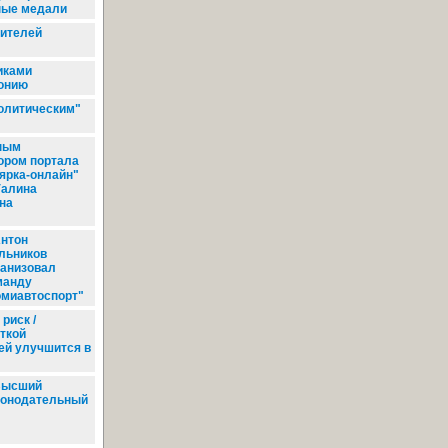
ные медали
жителей
иками
лонию
олитическим"
ным
ором портала
ярка-онлайн"
Галина
на
нтон
льников
ганизовал
манду
омиавтоспорт"
риск /
ткой
ей улучшится в
ысший
конодательный