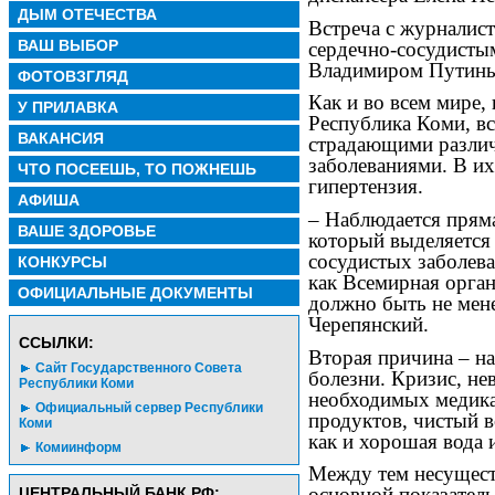
ДЫМ ОТЕЧЕСТВА
Встреча с журналис
ВАШ ВЫБОР
сердечно-сосудисты
Владимиром Путин
ФОТОВЗГЛЯД
Как и во всем мире, 
У ПРИЛАВКА
Республика Коми, вс
ВАКАНСИЯ
страдающими различ
заболеваниями. В их
ЧТО ПОСЕЕШЬ, ТО ПОЖНЕШЬ
гипертензия.
АФИША
– Наблюдается прям
ВАШЕ ЗДОРОВЬЕ
который выделяется 
сосудистых заболева
КОНКУРСЫ
как Всемирная орган
ОФИЦИАЛЬНЫЕ ДОКУМЕНТЫ
должно быть не мен
Черепянский.
CСЫЛКИ:
Вторая причина – на
Сайт Государственного Совета
болезни. Кризис, н
Республики Коми
необходимых медика
Официальный сервер Республики
продуктов, чистый в
Коми
как и хорошая вода 
Комиинформ
Между тем несуществ
основной показател
ЦЕНТРАЛЬНЫЙ БАНК РФ: