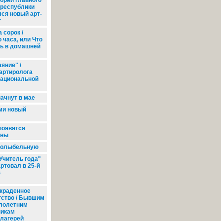
ории главного
 республики
ся новый арт-
т
 сорок /
 часа, или Что
ь в домашней
яние" /
артиролога
Национальной
ачнут в мае
ми новый
появятся
оны
 колыбельную
Учитель года"
ртовал в 25-й
з
краденное
тство / Бывшим
лолетним
никам
лагерей