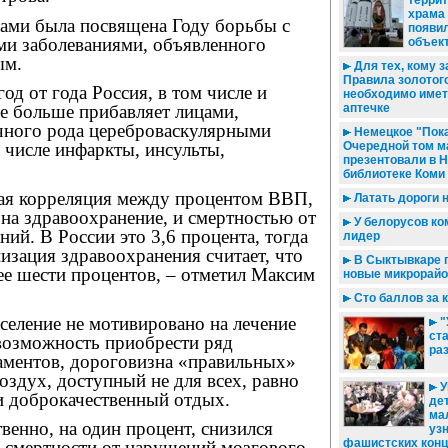
террит
храма
тами была посвящена Году борьбы с
появил
ми заболеваниями, объявленного
объек
ым.
Для тех, кому за
Правила золотого
год от года Россия, в том числе и
необходимо имет
аптечке
е больше прибавляет лицами,
ного рода цереброваскулярными
Немецкое "Пока
Очередной том м
 числе инфаркты, инсульты,
презентовали в 
библиотеке Коми
ая корреляция между процентом ВВП,
Латать дороги н
на здравоохранение, и смертностью от
У белорусов ко
ний. В России это 3,6 процента, тогда
лидер
изация здравоохранения считает, что
В Сыктывкаре 
ее шести процентов, – отметил Максим
новые микрорай
Сто баллов за
селение не мотивировано на лечение
"
ста
евозможность приобрести ряд
ра
ментов, дороговизна «правильных»
оздух, доступный не для всех, равно
У
и доброкачественный отдых.
де
ма
енно, на один процент, снизился
уз
фашистских конц
ь смертности от нарушений мозгового