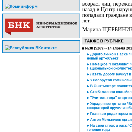
возраст лиц, пережи
назад в Центр нару
попадали граждане в 
лет.
Марина ЩЕРБИНИ
ТАКЖЕ В РУБРИКЕ
№38 (5269) - 14 апреля 20
Дорого яичко к Пасхе /
новый арт-объект
Немецкое "Покаяние" /
Национальной библиотек
Латать дороги начнут в
У белорусов коми новы
В Сыктывкаре появятс
Сто баллов за колыбе
"Учитель года" стартова
Украденное детство / 
концлагерей вручили юб
Главным редактором по
Антон Мельников орган
На свой страх и риск /
течение года