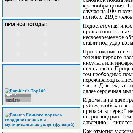
кровообращения. Так
случая на 100 тысяч 
погибло 219,6 челов
ПРОГНОЗ ПОГОДЫ:
Недостаточная инфо
проявлении острых 
несвоевременное об
ставят под удар воз
При этом никто не 
течение первого час
инсульта или инфар
шесть часов. Процен
тем необходимо помн
переживающих инсул
часов. Для тех, кто 
далее сердечная мы
И дома, и на даче 
рубеж, в обязательн
препараты первой не
нитроглицерин. Тем
давлению, – гипотен
Как отметил Максим