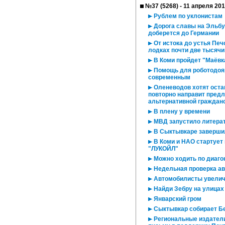
№37 (5268) - 11 апреля 20
Рублем по уклонистам
Дорога славы на Эльбу
доберется до Германии
От истока до устья Печ
лодках почти две тысячи
В Коми пройдет "Маёвк
Помощь для роботодояр
современным
Оленеводов хотят оста
повторно направит предл
альтернативной граждан
В плену у времени
МВД запустило литера
В Сыктывкаре заверши
В Коми и НАО стартует
"ЛУКОЙЛ"
Можно ходить по диаго
Недельная проверка ав
Автомобилисты увелич
Найди Зебру на улицах
Январский гром
Сыктывкар собирает Б
Региональные издатели