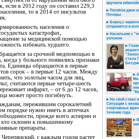
вручили юбилей
, если в 2012 году он составил 229,3
Погибли двое 
населения, то в 2014 от инсультов
Печоры
ек.
Борец с наркот
рмированность населения о
отправится в ко
сосудистых катастрофах,
Насильник с "п
ращение за медицинской помощью
уклоном
можность избежать худшего.
Глав
редакт
обращается за срочной медпомощью в
"Запол
а, когда у больного появились признаки
стала 
Батури
кта. Единицы обращаются в первые
тов сорок – в первые 12 часов. Между
А
ить, что золотым часом для лиц,
Ме
ьт, считаются первые четыре-шесть
ор
ко
переживает инфаркт, – от 6 до 12 часов,
"К
шца может просто погибнуть.
На свой страх и 
гражданам, пережившим сорокалетний
Ситуация с нехва
спортивных врач
ом порядке нужно иметь в аптечках
течение года
обходимости, прежде всего аспирин и
В
, кто склонен к повышенному
за
зивные препараты.
 Черепянский, с каждым годом растет