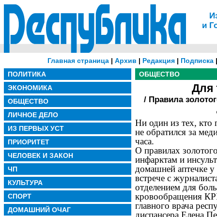
И
и Г
Главная страница
|
Архив
|
Редакция
|
Подписка
ПОЛИТИКА
ОБЩЕСТВО
Для 
ЭКОНОМИКА
/ Правила золото
ОБЩЕСТВО
ЛИЧНОЕ ДЕЛО
Ни один из тех, кто
ИЗ ПЕРВЫХ УСТ
не обратился за ме
часа.
ПРИОРИТЕТ
О правилах золотого
ЧЕЛОВЕК И ЗАКОН
инфарктам и инсульт
домашней аптечке у т
ЧП
встрече с журналис
КУЛЬТУРА
отделением для бол
кровообращения КРБ
СПОРТ
главного врача респ
ДОМАШНИЙ ОЧАГ
диспансера Елена Пе