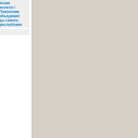
нских
желело /
Поколение
 объединил
ды самого
 республики