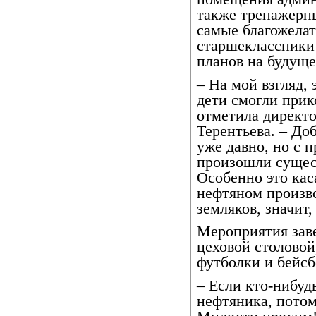
также тренажерн
самые благожела
старшеклассники
планов на будущее
– На мой взгляд, 
дети смогли прик
отметила директ
Терентьева. – До
уже давно, но с
произошли сущес
Особенно это кас
нефтяном произв
земляков, значит,
Мероприятия зав
цеховой столовой
футболки и бейсб
– Если кто-нибуд
нефтяника, потом