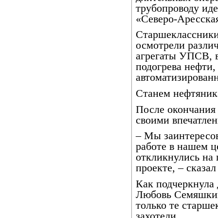
трубопроводу иде
«Северо-Аресская
Старшеклассники
осмотрели разли
агрегаты УПСВ, в
подогрева нефти,
автоматизирован
Станем нефтяни
После окончания 
своими впечатле
– Мы заинтересов
работе в нашем ц
откликнулись на 
проекте, – сказал
Как подчеркнула
Любовь Семяшкин
только те старше
захотели.