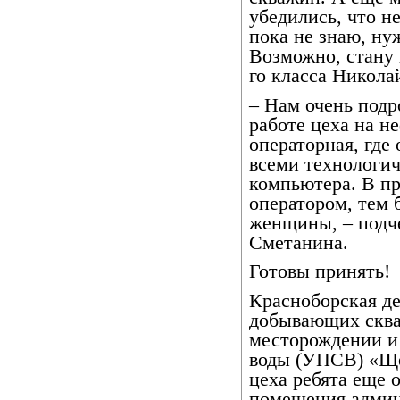
убедились, что не
пока не знаю, ну
Возможно, стану 
го класса Никол
– Нам очень подр
работе цеха на н
операторная, где
всеми технологи
компьютера. В пр
оператором, тем б
женщины, – подч
Сметанина.
Готовы принять!
Красноборская де
добывающих скв
месторождении и 
воды (УПСВ) «Ще
цеха ребята еще 
помещения админ