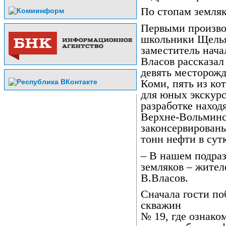
По стопам земля
Первыми произво
школьники Щелья
заместитель нач
Власов рассказал
девять месторож
Коми, пять из ко
для юных экскур
разработке наход
Верхне-Вольминс
законсервированы
тонн нефти в сут
– В нашем подраз
земляков – жител
В.Власов.
Сначала гости п
скважин
№ 19, где ознако