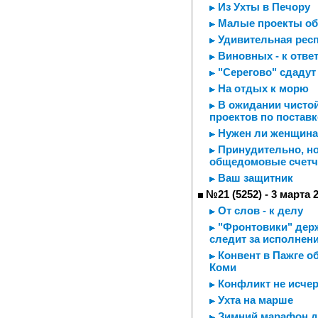
Из Ухты в Печору
Малые проекты обе
Удивительная рес
Виновных - к отве
"Серегово" сдадут 
На отдых к морю
В ожидании чистой
проектов по постав
Нужен ли женщина
Принудительно, но
общедомовые счетч
Ваш защитник
№21 (5252) - 3 марта 
От слов - к делу
"Фронтовики" держ
следит за исполнен
Конвент в Пажге 
Коми
Конфликт не исчер
Ухта на марше
Зимний марафон дл