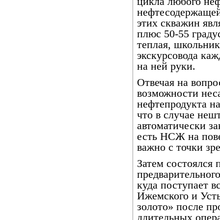
цикла любого не
нефтесодержащей
этих скважин явл
плюс 50-55 граду
теплая, школьни
экскурсовода каж
на ней руки.
Отвечая на вопро
возможности нес
нефтепродукта на
что в случае неш
автоматически за
есть НСЖ на пове
важно с точки зр
Затем состоялся 
предварительног
куда поступает в
Ижемского и Усть
золото» после пр
длительных опера