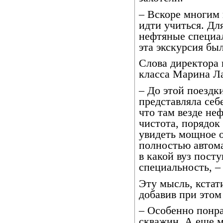
– Вскоре многим 
идти учиться. Для
нефтяные специал
эта экскурсия был
Слова директора 
класса Марина Л
– До этой поездк
представляла себ
что там везде не
чистота, порядок
увидеть мощное о
полностью автома
в какой вуз пост
специальность, –
Эту мысль, кстат
добавив при этом
– Особенно понр
скважин. А еще 