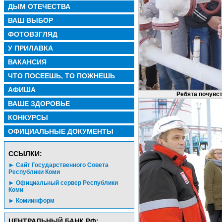
ДЫМ ОТЕЧЕСТВА
ВАШ ВЫБОР
ФОТОВЗГЛЯД
У ПРИЛАВКА
ВАКАНСИЯ
ЧТО ПОСЕЕШЬ, ТО ПОЖНЕШЬ
АФИША
Ребята почувст
ВАШЕ ЗДОРОВЬЕ
КОНКУРСЫ
ОФИЦИАЛЬНЫЕ ДОКУМЕНТЫ
CСЫЛКИ:
Сайт Государственного Совета
Республики Коми
Официальный сервер Республики
Коми
Комиинформ
ЦЕНТРАЛЬНЫЙ БАНК РФ: