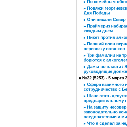
По семейным обст
Повяжи георгиевску
Дня Победы
Они писали Север
Праймериз набирает
каждым днем
Пикет против алко
Павший воин верн
перевозку останков
Три фамилии на тр
борются с алкоголем
Дамы во власти / 
руководящие должн
№22 (5253) - 5 марта 
Сфера взаимного и
сотрудничество с Б
Шанс стать депутат
предварительному 
На защиту несовер
законодательно уси
следователями и м
Что я сделал за н