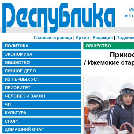
И
и Г
Главная страница
|
Архив
|
Редакция
|
Подписк
ПОЛИТИКА
ОБЩЕСТВО
Прикос
ЭКОНОМИКА
/ Ижемские ста
ОБЩЕСТВО
ЛИЧНОЕ ДЕЛО
ИЗ ПЕРВЫХ УСТ
ПРИОРИТЕТ
ЧЕЛОВЕК И ЗАКОН
ЧП
КУЛЬТУРА
СПОРТ
ДОМАШНИЙ ОЧАГ