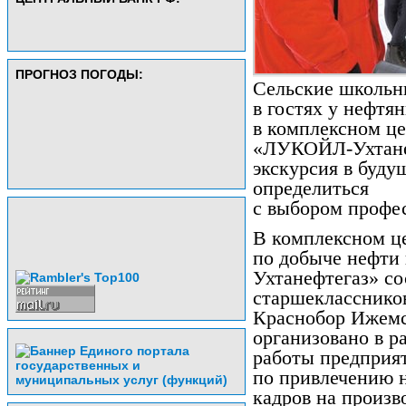
ПРОГНОЗ ПОГОДЫ:
Сельские школьн
в гостях у нефтян
в комплексном це
«ЛУКОЙЛ-Ухтане
экскурсия в буд
определиться
с выбором профе
В комплексном ц
по добыче нефти
Ухтанефтегаз» со
старшекласснико
Краснобор Ижемс
организовано в 
работы предприя
по привлечению 
кадров на произв