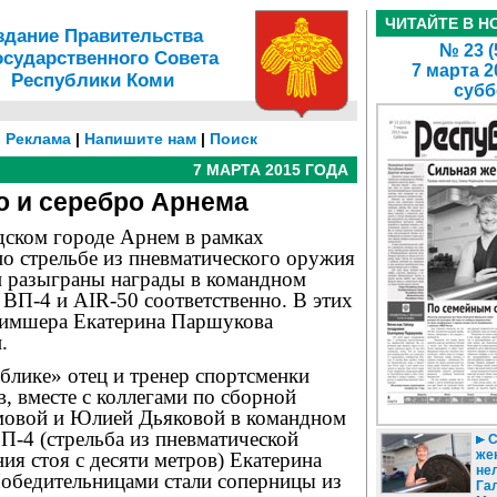
ЧИТАЙТЕ В Н
здание Правительства
№ 23 (
осударственного Совета
7 марта 2
Республики Коми
субб
|
Реклама
|
Напишите нам
|
Поиск
7 МАРТА 2015 ГОДА
о и серебро Арнема
ндском городе Арнем в рамках
о стрельбе из пневматического оружия
 разыграны награды в командном
 ВП-4 и AIR-50 соответственно. В этих
 Тимшера Екатерина Паршукова
.
блике» отец и тренер спортсменки
, вместе с коллегами по сборной
мовой и Юлией Дьяковой в командном
П-4 (стрельба из пневматической
С
же
ия стоя с десяти метров) Екатерина
нел
Победительницами стали соперницы из
Га