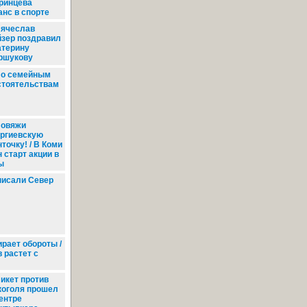
ринцева
нс в спорте
ячеслав
йзер поздравил
атерину
ршукову
о семейным
стоятельствам
овяжи
оргиевскую
точку! / В Коми
 старт акции в
ы
писали Север
рает обороты /
 растет с
икет против
коголя прошел
центре