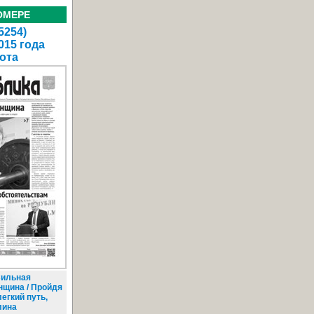
ОМЕРЕ
5254)
015 года
ота
ильная
нщина / Пройдя
егкий путь,
лина