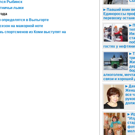
Сы
лся Рыбинск
отничьи лыжи
Павший воин ве
года
Единороссы про
перевозку останк
 определятся в Выльгорте
П
сезон на мажорной ноте
теп
мь спортсменов из Коми выступят на
Иж
ст
по
гостях у нефтяни
Т
тр
Жи
де
бо
алкоголем, мечта
связи и хорошей 
Дам
Женщ
все 
руко
долж
Ир
"Из
ста
фото
мел