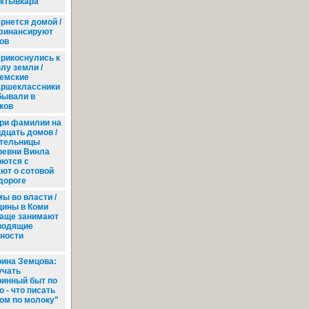
ктывкара
рнется домой /
финансируют
ов
рикоснулись к
лу земли /
емские
аршеклассники
бывали в
ков
ри фамилии на
идцать домов /
тельницы
ревни Винла
рются с
ют о сотовой
дороге
ы во власти /
ины в Коми
чаще занимают
водящие
ности
ина Земцова:
учать
ринный быт по
 - что писать
ом по молоку"