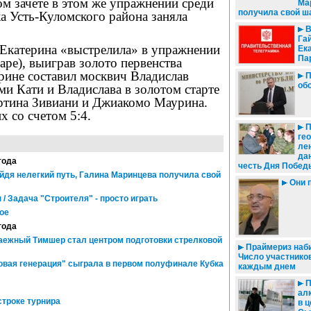
ом зачете в этом же упражнении среди
Ма
получила свой ша
а Усть-Куломского района заняла
В
Га
Екатерина «выстрелила» в упражнении
Ек
Па
паре), выиграв золото первенства
рине составил москвич Владислав
П
об
и Кати и Владислава в золотом старте
ртина Зивиани и Джиакомо Маурина.
х со счетом 5:4.
П
ге
лен
дан
года
честь Дня Побед
йдя нелегкий путь, Галина Маринцева получила свой
Они 
 / Задача "Строителя" - просто играть
ое
года
Таежный Тимшер стал центром подготовки стрелковой
Праймериз наби
Число участников
овая генерация" сыграла в первом полуфинале Кубка
каждым днем
П
ал
строке турнира
в 