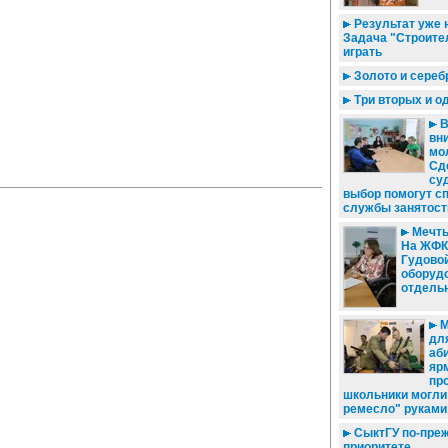
Результат уже н
Задача "Строител
играть
Золото и сереб
Три вторых и о
В
вни
мо
Сд
су
выбор помогут с
службы занятост
Мечты
На ЖФК
Гудово
оборуд
отдель
М
дл
аби
яр
пр
школьники могли
ремесло" руками
СыктГУ по-пре
приоритете