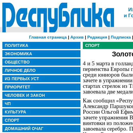
И
и Г
Главная страница
|
Архив
|
Редакция
|
Подписка
ПОЛИТИКА
СПОРТ
Золот
ЭКОНОМИКА
ОБЩЕСТВО
4 и 5 марта в голла
первенства Европы п
ЛИЧНОЕ ДЕЛО
среди юниоров были
ИЗ ПЕРВЫХ УСТ
зачете в упражнении
стартах стрелок из
ПРИОРИТЕТ
завоевала две медали
ЧЕЛОВЕК И ЗАКОН
Как сообщил «Респу
ЧП
Александр Паршуков
России Ольгой Ефи
КУЛЬТУРА
зачете упражнения В
СПОРТ
винтовки из положен
завоевала серебро. 
ДОМАШНИЙ ОЧАГ