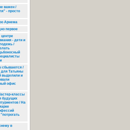
е важен /
я" - просто
ро Арнема
дно первое
 центре
мания - дети и
лодежь /
елать
дьбоносный
пециалисты
и
 сбываются /
 для Татьяны
й выделили и
овали
ный офис
астер-классы
я будущих
туриентов / На
марке
офессий
 "потрогать
жнему в