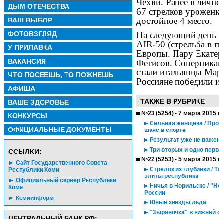
Чехии. Ранее в личн
ДЫМ ОТЕЧЕСТВА
67 стрелков уроженк
достойное 4 место.
ВАШ ВЫБОР
ФОТОВЗГЛЯД
На следующий день 
AIR-50 (стрельба в 
У ПРИЛАВКА
Европы. Пару Екате
ВАКАНСИЯ
Фетисов. Соперникам
стали итальянцы Ма
ЧТО ПОСЕЕШЬ, ТО ПОЖНЕШЬ
Россияне победили и
АФИША
ТАКЖЕ В РУБРИКЕ
ВАШЕ ЗДОРОВЬЕ
№23 (5254) - 7 марта 2015 
КОНКУРСЫ
Сильная женщина / Про
ОФИЦИАЛЬНЫЕ ДОКУМЕНТЫ
шанс в спорте
Результат уже не важен
Три вторых и одно перв
CСЫЛКИ:
№22 (5253) - 5 марта 2015 
Сайт Государственного Совета
Стрелок из глубинки / 
Республики Коми
элиты республики
Официальный сервер Республики
Ничья в Норильске / "Н
Коми
России
Комиинформ
Юные звезды льда
"Зыряночка" в нижней 
ЦЕНТРАЛЬНЫЙ БАНК РФ: