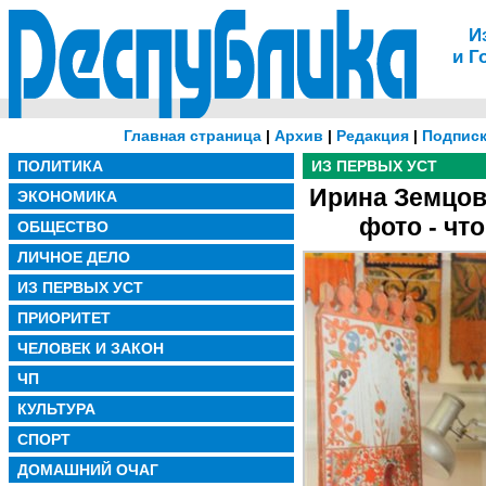
И
и Г
Главная страница
|
Архив
|
Редакция
|
Подписк
ПОЛИТИКА
ИЗ ПЕРВЫХ УСТ
Ирина Земцов
ЭКОНОМИКА
фото - чт
ОБЩЕСТВО
ЛИЧНОЕ ДЕЛО
ИЗ ПЕРВЫХ УСТ
ПРИОРИТЕТ
ЧЕЛОВЕК И ЗАКОН
ЧП
КУЛЬТУРА
СПОРТ
ДОМАШНИЙ ОЧАГ