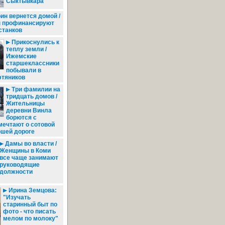
Сыктывкара
ин вернется домой /
 профинансируют
станков
Прикоснулись к
теплу земли /
Ижемские
старшеклассники
побывали в
фтяников
Три фамилии на
тридцать домов /
Жительницы
деревни Винла
борются с
мечтают о сотовой
ошей дороге
Дамы во власти /
Женщины в Коми
все чаще занимают
руководящие
должности
Ирина Земцова:
"Изучать
старинный быт по
фото - что писать
мелом по молоку"