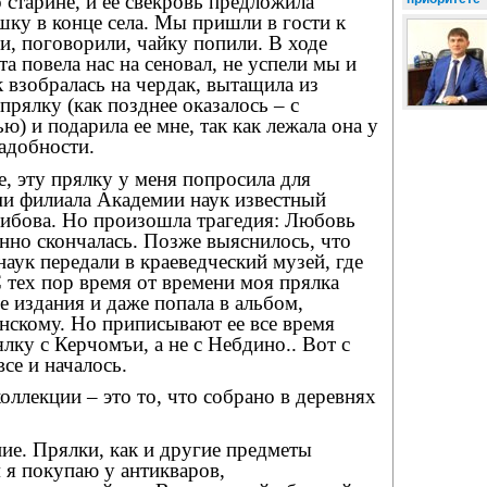
о старине, и ее свекровь предложила
шку в конце села. Мы пришли в гости к
ли, поговорили, чайку попили. В ходе
а повела нас на сеновал, не успели мы и
к взобралась на чердак, вытащила из
прялку (как позднее оказалось – с
ю) и подарила ее мне, так как лежала она у
надобности.
, эту прялку у меня попросила для
ми филиала Академии наук известный
ибова. Но произошла трагедия: Любовь
нно скончалась. Позже выяснилось, что
наук передали в краеведческий музей, где
С тех пор время от времени моя прялка
е издания и даже попала в альбом,
скому. Но приписывают ее все время
ялку с Керчомъи, а не с Небдино.. Вот с
се и началось.
оллекции – это то, что собрано в деревнях
ние. Прялки, как и другие предметы
 я покупаю у антикваров,