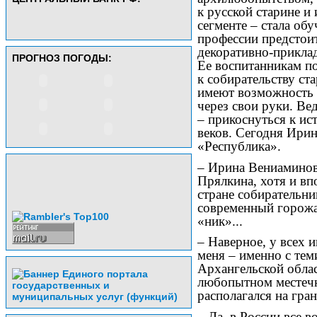
к русской старине и
сегменте – стала обу
профессии предстои
декоративно-приклад
ПРОГНОЗ ПОГОДЫ:
Ее воспитанникам п
к собирательству ст
имеют возможность 
через свои руки. Ве
– прикоснуться к ис
веков. Сегодня Ирин
«Республика».
– Ирина Вениаминов
Прялкина, хотя и вп
стране собирательни
современный горожан
«ник»...
– Наверное, у всех 
меня – именно с теми
Архангельской обла
любопытном местечк
располагался на гран
– Да, в России все 