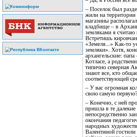
– Поселок был разде
жили на территории 
магазины располагал
кладбище – в Архан
земляками я считаю 
Встретишь кировчан
«Земеля...» Как-то у
земляки». Хотя, кон
архангельские: папа
Котласе, а родствен
типично северная А
знают все, кто общае
соответствующей сре
– У вас огромная ко
свою самую первую
– Конечно, с ней пр
пришла в те далекие 
непосредственно зан
окончания педагогич
народных художест
Валентиной гостили 