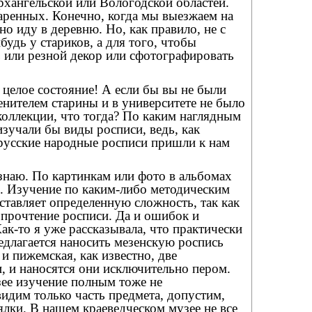
хангельской или Вологодской областей.
аренных. Конечно, когда мы выезжаем на
но иду в деревню. Но, как правило, не с
будь у стариков, а для того, чтобы
 или резной декор или сфотографировать
 целое состояние! А если бы вы не были
нителем старины и в университете не было
оллекции, что тогда? По каким наглядным
зучали бы виды росписи, ведь, как
 русские народные росписи пришли к нам
 знаю. По картинкам или фото в альбомах
. Изучение по каким-либо методическим
тавляет определенную сложность, так как
е прочтение росписи. Да и ошибок и
Как-то я уже рассказывала, что практически
едлагается наносить мезенскую роспись
 и пижемская, как известно, две
, и наносятся они исключительно пером.
зее изучение полным тоже не
видим только часть предмета, допустим,
лки. В нашем краеведческом музее не все