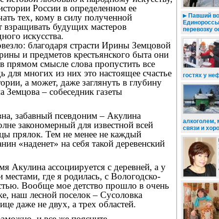
 истории России в определенном ее
чать тех, кому в силу полученной
Павший во
Единороссы
т взращивать будущих мастеров
перевозку о
ного искусства.
овезло: благодаря страсти Ирины Земцовой
арины и предметов крестьянского быта они
в прямом смысле слова пропустить все
дь для многих из них это настоящее счастье
гостях у не
тории, а может, даже заглянуть в глубину
а Земцова – собеседник газеты
на, забавный псевдоним – Акулина
алкоголем, 
олне закономерный для известной всей
связи и хор
цы прялок. Тем не менее не каждый
ин «наденет» на себя такой деревенский
имя Акулина ассоциируется с деревней, а у
 местами, где я родилась, с Вологодско-
стью. Вообще мое детство прошло в очень
е, наш лесной поселок – Сусоловка
ице даже не двух, а трех областей.
возможно, и все же поясните…