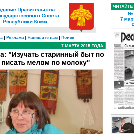
ЧИТАЙТЕ
здание Правительства
№ 
осударственного Совета
7 мар
Республики Коми
а
|
Реклама
|
Напишите нам
|
Поиск
7 МАРТА 2015 ГОДА
а: "Изучать старинный быт по
о писать мелом по молоку"