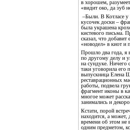
в хорошем, разумеет
«видит око, да зуб 
–Были. В Котласе у
кусочек доски – фра
была украшена крох
кистевого письма. П
сказал, что добавит 
«новодел» в киот и п
Прошло два года, я 
по другому делу и 
на сундуке. Ничего с
таки уговорила его 
выпускница Елена Шу
реставрационных ма
работы, подвела грун
фрагмент иконы в ка
многое может расска
занимались и декор
Кстати, порой встре
находится, а может,
времени об этом не 
одним предметом, ко