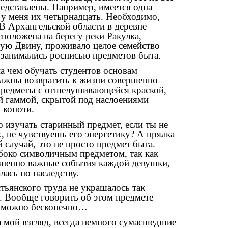
едставлены. Например, имеется одна
а у меня их четырнадцать. Необходимо,
 В Архангельской области в деревне
сположена на берегу реки Ракулка,
ую Двину, проживало целое семейство
 занимались росписью предметов быта.
на чем обучать студентов основам
лжны возвратить к жизни совершенно
предметы с отшелушивающейся краской,
й гаммой, скрытой под наслоениями
 копоти.
 изучать старинный предмет, если ты не
, не чувствуешь его энергетику? А прялка
 случай, это не просто предмет быта.
боко символичным предметом, так как
зненно важные события каждой девушки,
ась по наследству.
тьянского труда не украшалось так
. Вообще говорить об этом предмете
а можно бесконечно…
 мой взгляд, всегда немного сумасшедшие