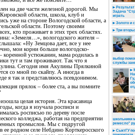
Результат 
лен на две части железной дорогой. Мы
Задача "Стр
Кировской области, школа, клуб и
играть
ись уже на стороне Вологодской области, а
Золото и 
гельской области. Поэтому своими
Три вторых
всех, кто проживает в этих трех областях.
ина: «Земеля…», вологодского жителя –
слышала: «Ну Земцова дает, все у нее
ечно, мои корни больше вологодско-
 – коренной устюжанин, мама родилась в
выбор помо
ники тут и там проживают. Так что я
службы зан
кулина. Сегодня имя Акулины Прялкиной
М
тся со мной по скайпу. А иногда в
На
де я так и представляюсь псевдонимом.
Гу
об
ллекция прялок – более ста, а вы помните
от
?
оизошла целая история. Эта красавица
годы, когда я изучала росписи и
ималась росписью по дереву после
еского колледжа, работая на предприятии
школьники м
венных промыслов. Мы с подругой
ремесло" р
в ее родном селе Небдино Корткеросского
СыктГУ по
приоритете