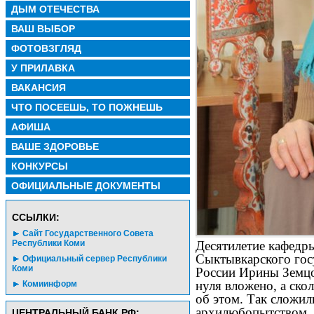
ДЫМ ОТЕЧЕСТВА
ВАШ ВЫБОР
ФОТОВЗГЛЯД
У ПРИЛАВКА
ВАКАНСИЯ
ЧТО ПОСЕЕШЬ, ТО ПОЖНЕШЬ
АФИША
ВАШЕ ЗДОРОВЬЕ
КОНКУРСЫ
ОФИЦИАЛЬНЫЕ ДОКУМЕНТЫ
CСЫЛКИ:
Сайт Государственного Совета
Республики Коми
Десятилетие кафедр
Сыктывкарского гос
Официальный сервер Республики
Коми
России Ирины Земцо
нуля вложено, а ско
Комиинформ
об этом. Так сложили
архилюбопытством, 
ЦЕНТРАЛЬНЫЙ БАНК РФ: