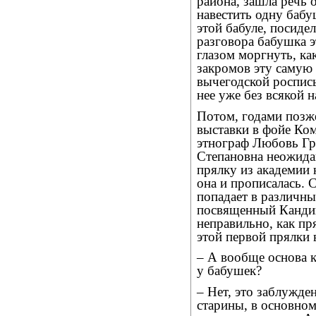
района, зашла речь 
навестить одну бабу
этой бабуле, посиде
разговора бабушка эт
глазом моргнуть, ка
закромов эту самую 
вычегодской роспись
нее уже без всякой 
Потом, годами позже
выставки в фойе Ко
этнограф Любовь Гр
Степановна неожида
прялку из академии 
она и прописалась. 
попадает в различны
посвященный Кандин
неправильно, как пр
этой первой прялки в
– А вообще основа к
у бабушек?
– Нет, это заблужде
старины, в основном