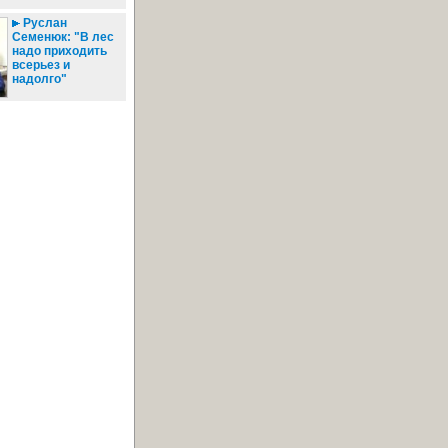
Руслан
Семенюк: "В лес
надо приходить
всерьез и
надолго"