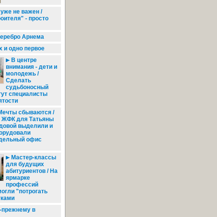
уже не важен /
оителя" - просто
серебро Арнема
 и одно первое
В центре
внимания - дети и
молодежь /
Сделать
судьбоносный
гут специалисты
ятости
ечты сбываются /
 ЖФК для Татьяны
довой выделили и
орудовали
дельный офис
Мастер-классы
для будущих
абитуриентов / На
ярмарке
профессий
огли "потрогать
уками
-прежнему в