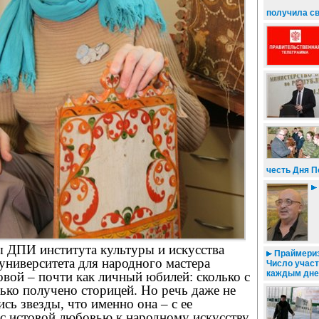
получила св
честь Дня 
ы ДПИ института культуры и искусства
Праймериз
университета для народного мастера
Число участ
каждым дн
вой – почти как личный юбилей: сколько с
лько получено сторицей. Но речь даже не
сь звезды, что именно она – с ее
с истовой любовью к народному искусству,