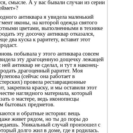
ся, смысле. А у вас бывали случаи из серии
неймет»?
 одного антиквара я увидела маленький
гмент иконы, на которой одежда святого
отными цветами, выполненными в технике
родать эту досочку антиквар отказался,
еще два куска к раритету, вставит этот
родаст.
вновь побывала у этого антиквара совсем
увидела эту драгоценную дощечку лежащей
 ней антиквар не сделал, и тут я наконец-
продать драгоценный раритет. Моя
лепова (сейчас она работает в
стерских) провела реставрационные
т, закрепила краску, и мы оставили этот
честве наглядного материала, который
зать о мастере, ведь иконописцы
ом бытовых предметов.
чаются и обратные истории: вещь
 даже живет рядом, но ты до поры до
ведаешь. Уникальный случай произошел с
торый долго жил в доме, где я родилась.