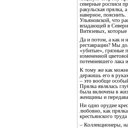
северные росписи пр
ракульская прялка, 
наверное, пояснить.
Ульяновской, что ра
впадающей в Северн
Витязевых, которые
Да и потом, а как и 
реставрации? Мы до
«убитые», грязные 
измененной цветово
потемневшего лака и
К тому же как можно
держишь его в руках
– это вообще особый
Прялка являлась глу
была включена в жи
женщины и передавал
Ни одно орудие крес
любовно, как прялка
крестьянского труд
– Коллекционеры, на