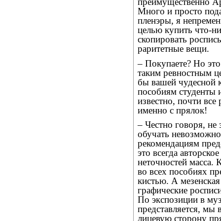
преимущественно Ар
Много и просто под
пленэры, я непремен
целью купить что-ни
скопировать роспись
раритетные вещи.
– Покупаете? Но это
таким ревностным це
бы вашей чудесной к
пособиям студенты и
известно, почти все
именно с прялок!
– Честно говоря, не
обучать невозможно
рекомендациям предс
это всегда авторско
неточностей масса. 
во всех пособиях пр
кистью. А мезенская
графические росписи
По экспозиции в му
представляется, мы 
лицевую сторону пря