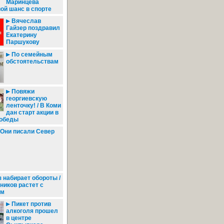
Маринцева
ой шанс в спорте
Вячеслав
Гайзер поздравил
Екатерину
Паршукову
По семейным
обстоятельствам
Повяжи
георгиевскую
ленточку! / В Коми
дан старт акции в
Победы
Они писали Север
 набирает обороты /
ников растет с
ем
Пикет против
алкоголя прошел
в центре