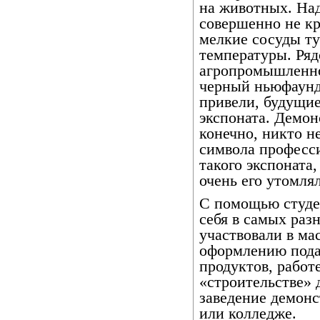
на животных. Над
совершенно не кр
мелкие сосуды ту
температуры. Ря
агропромышленно
черный ньюфаундл
привели, будущие
экспоната. Демон
конечно, никто не
символа професси
такого экспоната,
очень его утомля
С помощью студе
себя в самых ра
участвовали в ма
оформлению пода
продуктов, работ
«строительстве» 
заведение демонс
или колледже.