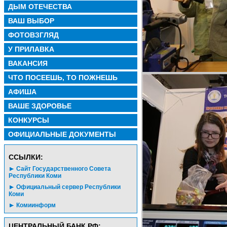
ДЫМ ОТЕЧЕСТВА
ВАШ ВЫБОР
ФОТОВЗГЛЯД
У ПРИЛАВКА
ВАКАНСИЯ
ЧТО ПОСЕЕШЬ, ТО ПОЖНЕШЬ
АФИША
ВАШЕ ЗДОРОВЬЕ
КОНКУРСЫ
ОФИЦИАЛЬНЫЕ ДОКУМЕНТЫ
CСЫЛКИ:
Сайт Государственного Совета
Республики Коми
Официальный сервер Республики
Коми
Комиинформ
ЦЕНТРАЛЬНЫЙ БАНК РФ: