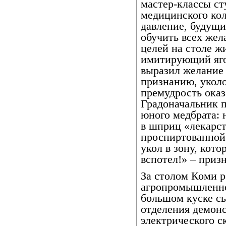
мастер-классы с
медицинского кол
давление, будущи
обучить всех жел
целей на столе ж
имитирующий яго
выразил желание 
признанию, уколо
премудрость оказ
Градоначальник 
юного медбрата: 
в шприц «лекарст
проспиртованной 
укол в зону, кот
вспотел!» – приз
За столом Коми 
агропромышленно
большом куске сы
отделения демон
электрического с