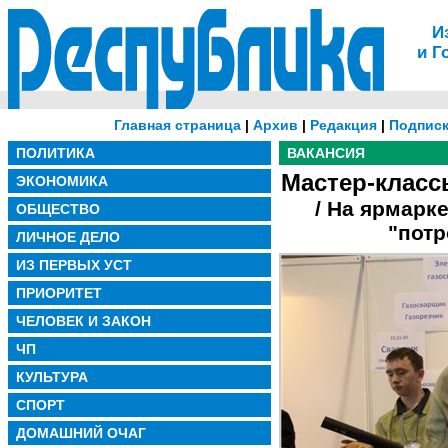
И
и Г
Главная страница
|
Архив
|
Редакция
|
Подписк
ПОЛИТИКА
ВАКАНСИЯ
Мастер-класс
ЭКОНОМИКА
/ На ярмарк
ОБЩЕСТВО
"потр
ЛИЧНОЕ ДЕЛО
ИЗ ПЕРВЫХ УСТ
ПРИОРИТЕТ
ЧЕЛОВЕК И ЗАКОН
ЧП
КУЛЬТУРА
СПОРТ
ДОМАШНИЙ ОЧАГ