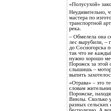
«Полусухой» зак
Неудивительно, ч
мастера по изгот
транспортной арт
река.
– Обмелела она се
лес вырубили, – 
до Сосногорска п
так что не кажды
нужно хорошо мес
Порожск за этой 
слышишь – мотор 
выпить захотелос
«Отрава» – это т
словам жительниц
Порожске, находя
Винлы. Сколько у
разных сельских 
бесполезно. А во