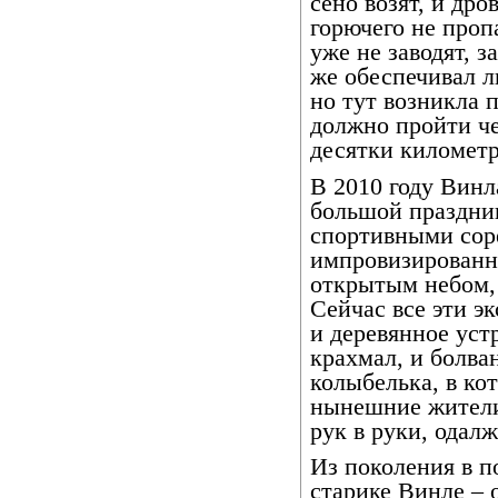
сено возят, и др
горючего не про
уже не заводят, 
же обеспечивал л
но тут возникла 
должно пройти че
десятки километр
В 2010 году Винл
большой праздник
спортивными сор
импровизированн
открытым небом, 
Сейчас все эти эк
и деревянное уст
крахмал, и болва
колыбелька, в ко
нынешние жители
рук в руки, одал
Из поколения в п
старике Винле – 