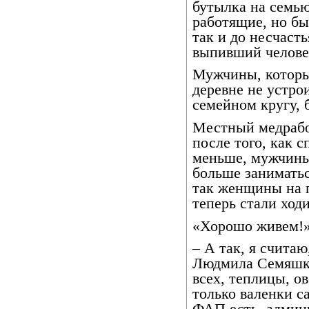
бутылка на семью
работящие, но бы
так и до несчасть
выпивший человек
Мужчины, которых
деревне не устро
семейном кругу, 
Местный медрабо
после того, как с
меньше, мужчины
больше заниматьс
так женщины на п
теперь стали ходи
«Хорошо живем!
– А так, я счита
Людмила Семяшкин
всех, теплицы, о
только валенки с