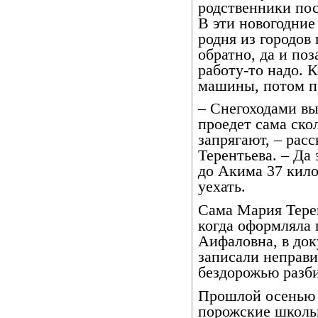
родственники пос
В эти новогодние
родня из городов
обратно, да и поз
работу-то надо. 
машины, потом п
– Снегоходами в
проедет сама ско
запрягают, – рас
Терентьева. – Да
до Акима 37 кило
уехать.
Сама Мария Тере
когда оформляла 
Аифаловна, в док
записали неправи
бездорожью разби
Прошлой осенью 
порожские школь