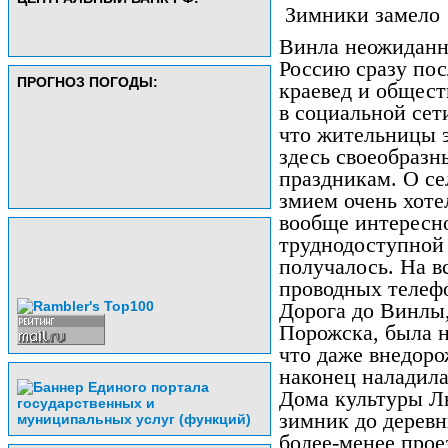
Зимники замело
Винла неожиданно
Россию сразу пос
ПРОГНОЗ ПОГОДЫ:
краевед и общес
в социальной се
что жительницы э
здесь своеобразн
праздникам. О се
змием очень хоте
вообще интересно
труднодоступной 
получалось. На в
проводных телефо
Дорога до Винлы,
Порожска, была н
что даже внедоро
наконец наладила
Дома культуры Л
зимник до деревн
более-менее прое