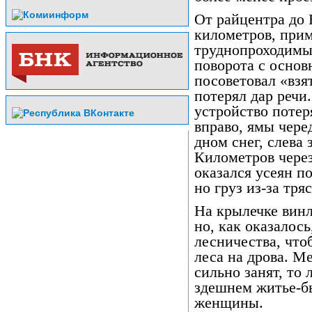
От райцентра до
километров, прим
труднопроходимы.
поворота с основ
посоветовал «взят
потерял дар речи
устройство потер
вправо, ямы чере
дном снег, слева
Километров через
оказался усеян п
но груз из-за тря
На крылечке винл
но, как оказалос
лесничества, что
леса на дрова. М
сильно занят, то 
здешнем житье-б
женщины.