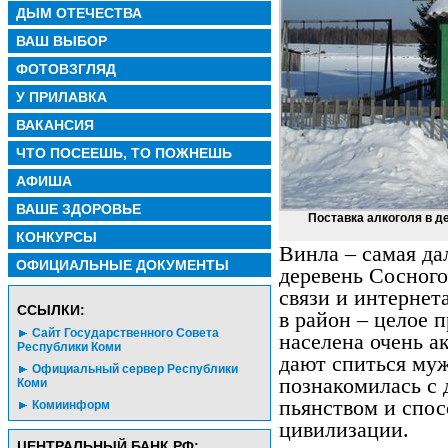
ДЫМ ОТЕЧЕСТВА
ВАШ ВЫБОР
ФОТОВЗГЛЯД
У ПРИЛАВКА
ВАКАНСИЯ
ЧТО ПОСЕЕШЬ, ТО ПОЖНЕШЬ
АФИША
ВАШЕ ЗДОРОВЬЕ
Поставка алкоголя в д
КОНКУРСЫ
Винла – самая да
ОФИЦИАЛЬНЫЕ ДОКУМЕНТЫ
деревень Сосного
связи и интернет
CСЫЛКИ:
в район – целое 
Сайт Государственного Совета
населена очень 
Республики Коми
дают спиться му
Официальный сервер Республики
познакомилась с 
Коми
пьянством и спос
Комиинформ
цивилизации.
ЦЕНТРАЛЬНЫЙ БАНК РФ: