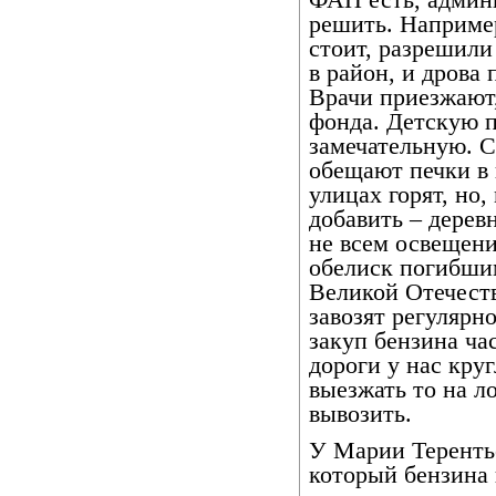
ФАП есть, админ
решить. Например
стоит, разрешили
в район, и дрова
Врачи приезжают
фонда. Детскую п
замечательную. 
обещают печки в 
улицах горят, но
добавить – дерев
не всем освещени
обелиск погибшим
Великой Отечеств
завозят регулярн
закуп бензина ча
дороги у нас кру
выезжать то на ло
вывозить.
У Марии Теренть
который бензина 