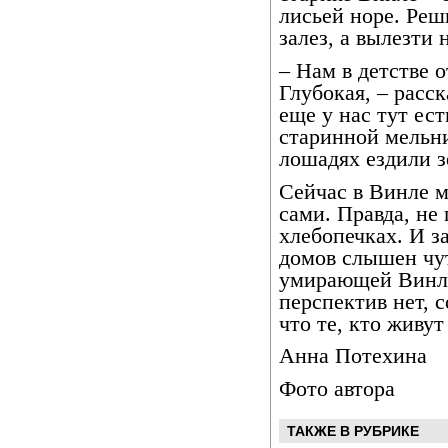
лисьей норе. Реш
залез, а вылезти 
– Нам в детстве о
Глубокая, – рас
еще у нас тут ест
старинной мельни
лошадях ездили з
Сейчас в Винле м
сами. Правда, не
хлебопечках. И за
домов слышен чут
умирающей Винла
перспектив нет, 
что те, кто живут
Анна Потехина
Фото автора
ТАКЖЕ В РУБРИКЕ