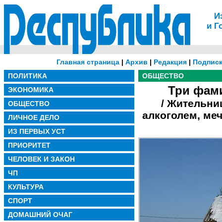
И
и Г
Главная страница
|
Архив
|
Редакция
|
Подписк
ПОЛИТИКА
ОБЩЕСТВО
Три фам
ЭКОНОМИКА
/ Жительни
ОБЩЕСТВО
алкоголем, меч
ЛИЧНОЕ ДЕЛО
ИЗ ПЕРВЫХ УСТ
ПРИОРИТЕТ
ЧЕЛОВЕК И ЗАКОН
ЧП
КУЛЬТУРА
СПОРТ
ДОМАШНИЙ ОЧАГ