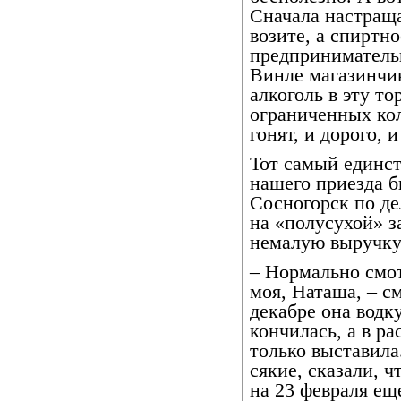
Сначала настращ
возите, а спиртн
предпринимательн
Винле магазинчи
алкоголь в эту то
ограниченных кол
гонят, и дорого, 
Тот самый единст
нашего приезда б
Сосногорск по де
на «полусухой» з
немалую выручку
– Нормально смот
моя, Наташа, – с
декабре она водку
кончилась, а в ра
только выставила
сякие, сказали, ч
на 23 февраля еще