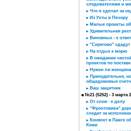
следователями и м
Что я сделал за н
Из Ухты в Печору
Малые проекты обе
Удивительная рес
Виновных - к отве
"Серегово" сдадут 
На отдых к морю
В ожидании чистой
проектов по постав
Нужен ли женщина
Принудительно, но
общедомовые счетч
Ваш защитник
№21 (5252) - 3 марта 
От слов - к делу
"Фронтовики" держ
следит за исполнен
Конвент в Пажге 
Коми