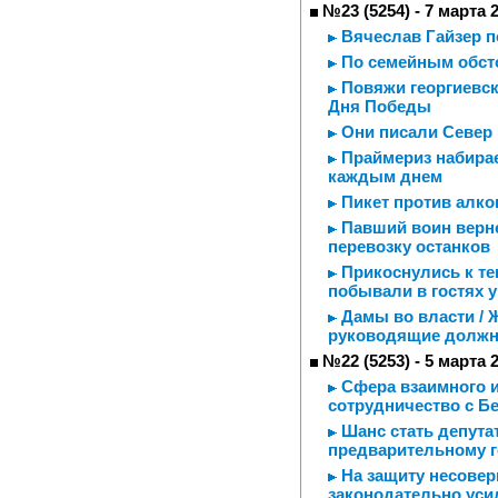
№23 (5254) - 7 марта 
Вячеслав Гайзер п
По семейным обст
Повяжи георгиевску
Дня Победы
Они писали Север
Праймериз набирает
каждым днем
Пикет против алко
Павший воин верн
перевозку останков
Прикоснулись к те
побывали в гостях 
Дамы во власти / 
руководящие должн
№22 (5253) - 5 марта 
Сфера взаимного и
сотрудничество с Б
Шанс стать депутат
предварительному 
На защиту несовер
законодательно уси