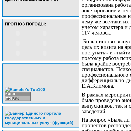
организована работа
анкетирование и те
профессиональные на
чему же все-таки их
ПРОГНОЗ ПОГОДЫ:
учетом характера и
117 человек.
Большинство выпуск
цель их визита на я
поступать» и «найт
поэтому работа пси
была крайне востре
специалистов. Псих
профессионального 
дифференциально-ди
Е.А.Климова.
В рамках мероприяти
было проведено ано
выпускников, так и 
заведений.
На вопрос «Была ли 
процентов респонден
рейтинга учебных за