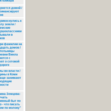
ктывкара
рнется домой /
финансируют
ов
рикоснулись к
лу земли /
емские
аршеклассники
бывали в
ков
ри фамилии на
идцать домов /
тельницы
ревни Винла
рются с
ют о сотовой
дороге
ы во власти /
ины в Коми
чаще занимают
водящие
ности
ина Земцова:
учать
ринный быт по
 - что писать
ом по молоку"