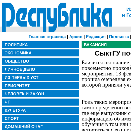
И
и Г
Главная страница
|
Архив
|
Редакция
|
Подписка
ПОЛИТИКА
ВАКАНСИЯ
СыктГУ по
ЭКОНОМИКА
ОБЩЕСТВО
Близится окончание 
повсеместно проход
ЛИЧНОЕ ДЕЛО
мероприятия. 13 фев
ИЗ ПЕРВЫХ УСТ
прошла очередная еж
которой приняли уч
ПРИОРИТЕТ
ЧЕЛОВЕК И ЗАКОН
Роль таких меропри
ЧП
самоопределении вы
КУЛЬТУРА
где еще выпускник с
информацию об имею
СПОРТ
обучения в том или 
ДОМАШНИЙ ОЧАГ
встретиться с его п