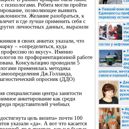
Сы
 с психологами. Ребята могли пройти
Павший воин ве
стирование, позволяющее выявить
Единороссы про
клонности. Желание разобраться, к
перевозку останк
 влечет и где лучше применить себя с
П
 других личностных данных, выразили
теп
Иж
ст
ников в своих анкетах указали, что
по
гостях у нефтяни
рмарку – «определиться, куда
и профессию по вкусу». Именно
Т
тр
хологов по профориентационной работе
Жи
бована. Консультацию проводили 5
де
ологами применялась методика
бо
алкоголем, мечта
самоопределения Дж.Голланда,
связи и хорошей 
агностический опросник (ДДО)
Дам
Женщ
все 
я специалистами центра занятости
руко
нимное анкетирование как среди
долж
среди представителей учебных
Ир
"Из
достигнута цель визита» почти 100
ста
фото
тов указали «да». А вот что касается
мел
ведений, то в лидерах, как и в былые