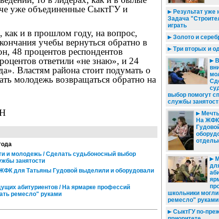
нче уже объединенные СыктГУ и
Результат уже н
Задача "Строител
играть
, как и в прошлом году, на вопрос,
Золото и сереб
окончания учебы вернуться обратно в
Три вторых и о
он, 48 процентов респондентов
процентов ответили «не знаю», и 24
В
вни
да». Властям района стоит подумать о
мо
вать молодежь возвращаться обратно на
Сд
су
выбор помогут с
службы занятост
ЗН
Мечты
На ЖФК
Гудово
оборуд
отдель
года
ети и молодежь / Сделать судьбоносный выбор
М
ужбы занятости
дл
ЖФК для Татьяны Гудовой выделили и оборудовали
аби
яр
пр
ущих абитуриентов / На ярмарке профессий
школьники могли
ать ремесло" руками
ремесло" руками
СыктГУ по-пре
приоритете