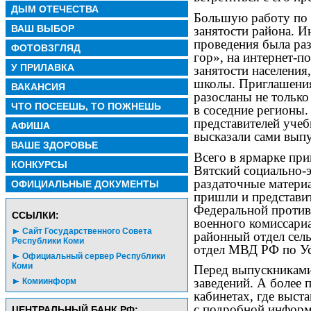
ДЫМ ОТЕЧЕСТВА
Большую работу по 
ВАШ ВЫБОР
занятости района. И
проведения была ра
ФОТОВЗГЛЯД
гор», на интернет-п
У ПРИЛАВКА
занятости населения
школы. Приглашения
ВАКАНСИЯ
разосланы не только
ЧТО ПОСЕЕШЬ, ТО ПОЖНЕШЬ
в соседние регионы
представителей учеб
АФИША
высказали сами выпу
ВАШЕ ЗДОРОВЬЕ
Всего в ярмарке при
КОНКУРСЫ
Вятский социально-
раздаточные матери
ОФИЦИАЛЬНЫЕ ДОКУМЕНТЫ
пришли и представи
Федеральной против
CСЫЛКИ:
военного комиссари
Сайт Государственного Совета
районный отдел сель
Республики Коми
отдел МВД РФ по Ус
Официальный сервер Республики
Коми
Перед выпускниками
заведений. А более 
Комиинформ
кабинетах, где выс
с подробной информ
ЦЕНТРАЛЬНЫЙ БАНК РФ: