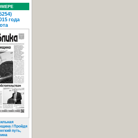
ОМЕРЕ
5254)
015 года
ота
ильная
нщина / Пройдя
егкий путь,
лина