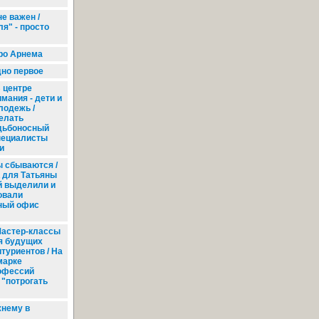
е важен /
я" - просто
ро Арнема
дно первое
 центре
мания - дети и
лодежь /
елать
дьбоносный
пециалисты
и
 сбываются /
 для Татьяны
й выделили и
овали
ный офис
астер-классы
я будущих
туриентов / На
марке
офессий
 "потрогать
жнему в