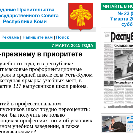
ЧИТАЙТЕ В Н
здание Правительства
№ 23 (
осударственного Совета
7 марта 2
Республики Коми
субб
|
Реклама
|
Напишите нам
|
Поиск
7 МАРТА 2015 ГОДА
-прежнему в приоритете
учебного года, и в республике
ят массовые профориентационные
раля в средней школе села Усть-Кулом
егодная ярмарка учебных мест, в
астие 327 выпускников школ района.
ятий в профессиональном
пускников школ трудно переоценить:
мог бы получить не только
С
щихся профессиях, но и об условиях
же
ином учебном заведении, а также
нел
Га
реподавателями?