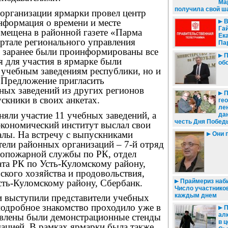
Ма
получила свой ша
организации ярмарки провел центр
нформация о времени и месте
В
Га
змещена в районной газете «Парма
Ек
ортале регионального управления
Па
, заранее были проинформированы все
П
 для участия в ярмарке были
об
 учебным заведениям республики, но и
. Предложение пригласить
ных заведений из других регионов
П
скники в своих анкетах.
ге
лен
няли участие 11 учебных заведений, а
дан
честь Дня Побед
экономический институт выслал свои
алы. На встречу с выпускниками
Они 
тели районных организаций – 7-й отряд
опожарной службы по РК, отдел
ата РК по Усть-Куломскому району,
ского хозяйства и продовольствия,
ть-Куломскому району, Сбербанк.
Праймериз наби
Число участников
каждым днем
 выступили представители учебных
подробное знакомство проходило уже в
П
ал
тавлены были демонстрационные стенды
в 
ацией. В рамках ярмарки была также