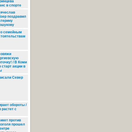
ринцева
нс в спорте
ячеслав
йзер поздравил
атерину
ршукову
о семейным
стоятельствам
овяжи
оргиевскую
точку! / В Коми
 старт акции в
ы
писали Север
рает обороты /
 растет с
икет против
коголя прошел
центре