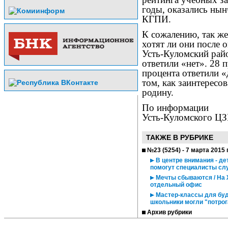
годы, оказались ны
КГПИ.
К сожалению, так же
хотят ли они после 
Усть-Куломский рай
ответили «нет». 28 
процента ответили «
том, как заинтересо
родину.
По информации
Усть-Куломского Ц
ТАКЖЕ В РУБРИКЕ
№23 (5254) - 7 марта 2015 
В центре внимания - д
помогут специалисты сл
Мечты сбываются / На 
отдельный офис
Мастер-классы для буд
школьники могли "потрог
Архив рубрики