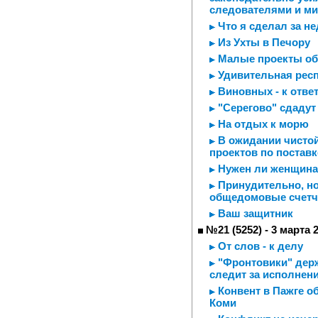
следователями и м
Что я сделал за н
Из Ухты в Печору
Малые проекты обе
Удивительная рес
Виновных - к отве
"Серегово" сдадут 
На отдых к морю
В ожидании чистой
проектов по постав
Нужен ли женщина
Принудительно, но
общедомовые счетч
Ваш защитник
№21 (5252) - 3 марта 
От слов - к делу
"Фронтовики" держ
следит за исполнен
Конвент в Пажге 
Коми