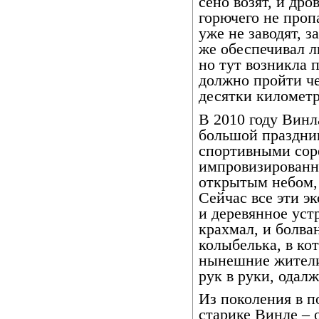
сено возят, и др
горючего не про
уже не заводят, 
же обеспечивал л
но тут возникла 
должно пройти че
десятки километр
В 2010 году Винл
большой праздник
спортивными сор
импровизированн
открытым небом, 
Сейчас все эти эк
и деревянное уст
крахмал, и болва
колыбелька, в ко
нынешние жители
рук в руки, одал
Из поколения в п
старике Винле – 