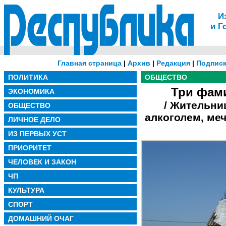
И
и Г
Главная страница
|
Архив
|
Редакция
|
Подписк
ПОЛИТИКА
ОБЩЕСТВО
Три фам
ЭКОНОМИКА
/ Жительни
ОБЩЕСТВО
алкоголем, меч
ЛИЧНОЕ ДЕЛО
ИЗ ПЕРВЫХ УСТ
ПРИОРИТЕТ
ЧЕЛОВЕК И ЗАКОН
ЧП
КУЛЬТУРА
СПОРТ
ДОМАШНИЙ ОЧАГ