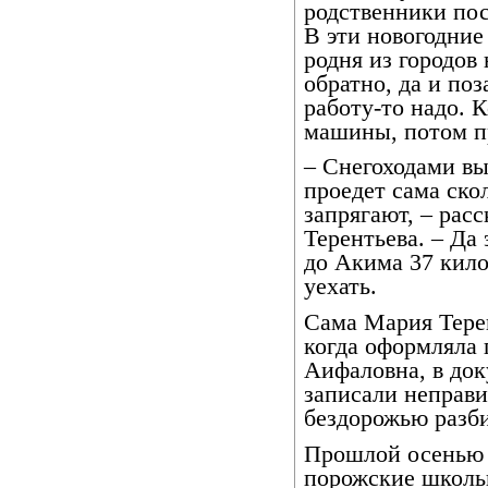
родственники пос
В эти новогодние
родня из городов
обратно, да и поз
работу-то надо. 
машины, потом п
– Снегоходами в
проедет сама ско
запрягают, – рас
Терентьева. – Да
до Акима 37 кило
уехать.
Сама Мария Тере
когда оформляла 
Аифаловна, в док
записали неправи
бездорожью разби
Прошлой осенью 
порожские школь