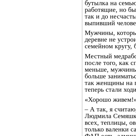
бутылка на семью
работящие, но бы
так и до несчасть
выпивший человек
Мужчины, которых
деревне не устро
семейном кругу, 
Местный медрабо
после того, как с
меньше, мужчины
больше заниматьс
так женщины на п
теперь стали ходи
«Хорошо живем!
– А так, я счита
Людмила Семяшкин
всех, теплицы, о
только валенки с