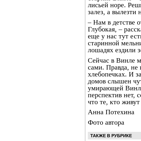
лисьей норе. Реш
залез, а вылезти 
– Нам в детстве о
Глубокая, – рас
еще у нас тут ест
старинной мельни
лошадях ездили з
Сейчас в Винле м
сами. Правда, не
хлебопечках. И за
домов слышен чут
умирающей Винла
перспектив нет, 
что те, кто живут
Анна Потехина
Фото автора
ТАКЖЕ В РУБРИКЕ