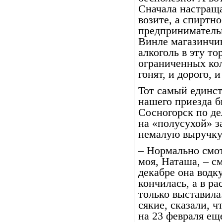
Сначала настращ
возите, а спиртн
предпринимательн
Винле магазинчи
алкоголь в эту то
ограниченных кол
гонят, и дорого, 
Тот самый единст
нашего приезда б
Сосногорск по де
на «полусухой» з
немалую выручку
– Нормально смот
моя, Наташа, – с
декабре она водку
кончилась, а в ра
только выставила
сякие, сказали, ч
на 23 февраля еще