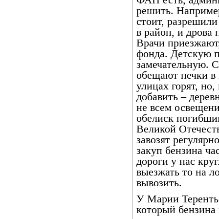
ФАП есть, админ
решить. Например
стоит, разрешили
в район, и дрова
Врачи приезжают
фонда. Детскую п
замечательную. 
обещают печки в 
улицах горят, но
добавить – дерев
не всем освещени
обелиск погибшим
Великой Отечеств
завозят регулярн
закуп бензина ча
дороги у нас кру
выезжать то на ло
вывозить.
У Марии Теренть
который бензина 