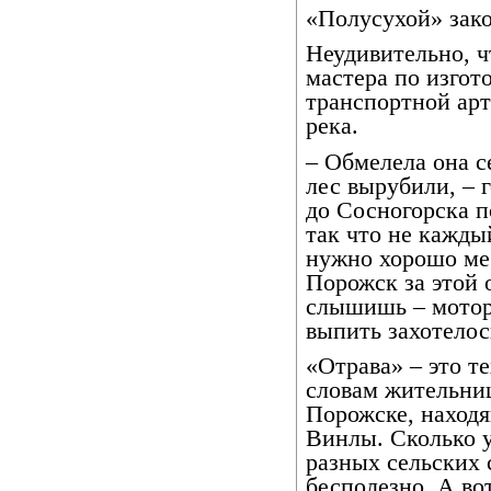
«Полусухой» зак
Неудивительно, ч
мастера по изгот
транспортной арт
река.
– Обмелела она се
лес вырубили, – 
до Сосногорска п
так что не кажды
нужно хорошо мес
Порожск за этой 
слышишь – мотор 
выпить захотелос
«Отрава» – это т
словам жительниц
Порожске, находя
Винлы. Сколько у
разных сельских 
бесполезно. А во