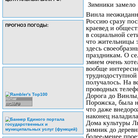
Зимники замело
Винла неожиданно
Россию сразу пос
ПРОГНОЗ ПОГОДЫ:
краевед и общес
в социальной се
что жительницы э
здесь своеобразн
праздникам. О се
змием очень хоте
вообще интересно
труднодоступной 
получалось. На в
проводных телефо
Дорога до Винлы,
Порожска, была н
что даже внедоро
наконец наладила
Дома культуры Л
зимник до деревн
более-менее прое