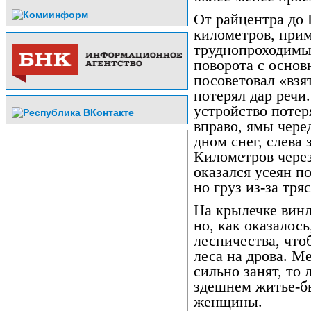
От райцентра до
километров, прим
труднопроходимы.
поворота с основ
посоветовал «взят
потерял дар речи
устройство потер
вправо, ямы чере
дном снег, слева
Километров через
оказался усеян п
но груз из-за тря
На крылечке винл
но, как оказалос
лесничества, что
леса на дрова. М
сильно занят, то 
здешнем житье-б
женщины.