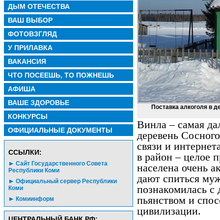
ДЫМ ОТЕЧЕСТВА
ВАШ ВЫБОР
ФОТОВЗГЛЯД
У ПРИЛАВКА
ВАКАНСИЯ
ЧТО ПОСЕЕШЬ, ТО ПОЖНЕШЬ
АФИША
ВАШЕ ЗДОРОВЬЕ
Поставка алкоголя в д
КОНКУРСЫ
Винла – самая да
ОФИЦИАЛЬНЫЕ ДОКУМЕНТЫ
деревень Сосного
связи и интернет
CСЫЛКИ:
в район – целое 
Сайт Государственного Совета
населена очень 
Республики Коми
дают спиться му
Официальный сервер Республики
познакомилась с 
Коми
пьянством и спос
Комиинформ
цивилизации.
ЦЕНТРАЛЬНЫЙ БАНК РФ: