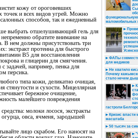
ма
дос
чистит кожу от ороговевших
Сы
х точек и всех видов угрей. Можно
об
функциональную 
 салонных способов, так и ежедневный
маломобильных 
Прове
чше выбрать отшелушивающий гель для
прочнос
 непременно обратите внимание на
техноло
а. В нем должны присутствовать три
ремонте
успешн
х: экстракт протеина для быстрого
Усинск
 витамин В5 для восстановления
ФАПы совместя
окрова и глицерин для смягчения.
для медиков
 с задачей, например, пенка для
Не хватило кис
ом персика.
Почему кажымск
стало нечем дыш
любого типа кожи, деликатно очищая,
К
ия стянутости и сухости. Мицеллярная
ст
спечивает бережное очищение,
фо
жность малейшего повреждения
ст
на
гастроли Белгоро
средства: молоки лосося, экстракты
Кризис власти 
 огурца, овса, ячменя, зародышей
масштаба
50 тысяч за си
тывайте лицо скрабом. Его наносят на
"
егая области вокруг глаз. Намочите