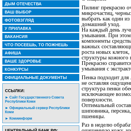
ДЫМ ОТЕЧЕСТВА
Пилинг прекрасно о
ВАШ ВЫБОР
микрочастиц, черны
выбрать как один из
ФОТОВЗГЛЯД
домашний уход.
У ПРИЛАВКА
На каждый день лу
умывания. При этом
ВАКАНСИЯ
компоненты средств
ЧТО ПОСЕЕШЬ, ТО ПОЖНЕШЬ
важных составляющи
роста новых клеток,
АФИША
структуры кожного п
ВАШЕ ЗДОРОВЬЕ
Прекрасно справится
умывания с экстракт
КОНКУРСЫ
Пенка подходит для 
ОФИЦИАЛЬНЫЕ ДОКУМЕНТЫ
не оставляя ощущен
структура пенки обе
CСЫЛКИ:
исключающее возмо
Сайт Государственного Совета
поверхности.
Республики Коми
Оптимальный состав 
Официальный сервер Республики
шиповника, персика,
Коми
пшеницы.
Комиинформ
Раз в неделю обраба
очищенную кожу, изб
ЦЕНТРАЛЬНЫЙ БАНК РФ: