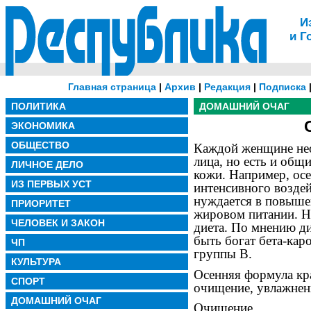
И
и Г
Главная страница
|
Архив
|
Редакция
|
Подписка
ПОЛИТИКА
ДОМАШНИЙ ОЧАГ
ЭКОНОМИКА
ОБЩЕСТВО
Каждой женщине нео
лица, но есть и общ
ЛИЧНОЕ ДЕЛО
кожи. Например, ос
ИЗ ПЕРВЫХ УСТ
интенсивного воздей
нуждается в повыше
ПРИОРИТЕТ
жировом питании. Н
ЧЕЛОВЕК И ЗАКОН
диета. По мнению д
быть богат бета-ка
ЧП
группы В.
КУЛЬТУРА
Осенняя формула кра
СПОРТ
очищение, увлажнени
ДОМАШНИЙ ОЧАГ
Очищение