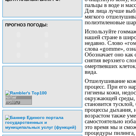
пальцы в воде и мас
Для лица лучше выб
мягкого отшелушиван
полиэтиленовые шар
ПРОГНОЗ ПОГОДЫ:
Используйте гоммаж.
нашей стране в шир
недавно. Слово «го
слова «gomme», озн
Обозначает оно как 
снятия верхнего сло
омертвевших клеток
вида.
Отшелушивание кожи
процесс. При его на
гигиены кожи, недос
окружающей среды, 
становится тусклой,
процессы дыхания, 
возрастом также ум
самостоятельно изба
это время мы и смо
процедуры пилинга,