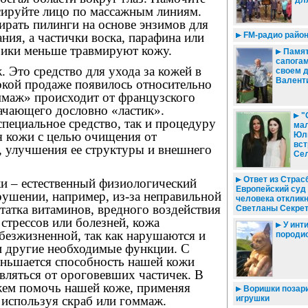
дл
сируйте лицо по массажным линиям.
ирать пилинги на основе энзимов для
FM-радио район
ия, а частички воска, парафина или
ики меньше травмируют кожу.
Памят
сапогам
 Это средство для ухода за кожей в
своем 
Валент
окой продаже появилось относительно
ммаж» происходит от французского
ачающего дословно «ластик».
"
специальное средство, так и процедуру
мал
я кожи с целью очищения от
Юл
вст
, улучшения ее структуры и внешнего
Сел
Ответ из Страсб
 – естественный физиологический
Европейский суд
рушении, например, из-за неправильной
человека откликн
татка витаминов, вредного воздействия
Светланы Секре
стрессов или болезней, кожа
У инти
 безжизненной, так как нарушаются и
породи
и другие необходимые функции. С
еньшается способность нашей кожи
вляться от ороговевших частичек. В
жем помочь нашей коже, применяя
Воришки позар
 используя скраб или гоммаж.
игрушки