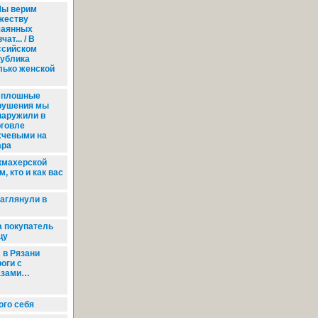
ы верим
жеству
чаянных
чат... / В
ссийском
публика
лько женской
плошные
рушения мы
наружили в
рговле
хчевыми на
ара
кмахерской
, кто и как вас
аглянули в
а покупатель
цу
 в Рязани
оги с
азами…
го себя