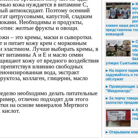
енью кожа нуждается в витамине С,
М
му
ный антиоксидант. Поэтому осенний
от
гат цитрусовыми, капустой, сладким
дев
блоками. Необходимы и продукты,
ро
хоккее наша рес
ротин: желтые фрукты и овощи.
представлена то
командой
жи – это кремы, маски и сыворотки.
С
т и питает кожу крем с морковным
на
и эластином. Лучше выбирать кремы, в
об
ят витамины А и Е и масло семян
то
ба
ащищают кожу от вредного воздействия
улицах Сыктывк
препятствуя влиянию свободных
На пороге пари
деионизированная вода, экстракт
задумайтесь о том
руктоза, коллаген, глицерин, масло
обслужит
Проверяющие з
"Макдоналдс"
неделю необходимо делать питательные
ример, отлично подходят для этого
За порчу товар
заплатил продав
етки на основе минералов Мертвого
 кислот.
А
пир
гл
Открываем ново