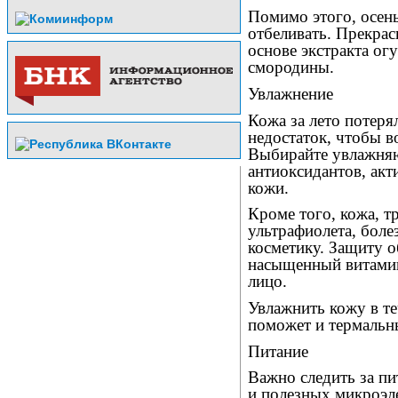
Помимо этого, осень
отбеливать. Прекрас
основе экстракта ог
смородины.
Увлажнение
Кожа за лето потеря
недостаток, чтобы в
Выбирайте увлажня
антиоксидантов, ак
кожи.
Кроме того, кожа, 
ультрафиолета, бол
косметику. Защиту 
насыщенный витамин
лицо.
Увлажнить кожу в те
поможет и термальн
Питание
Важно следить за п
и полезных микроэл