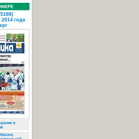
ОМЕРЕ
(5188)
 2014 года
ерг
едание в
ве
бразец