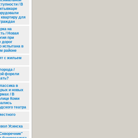
ксимальной
тупности / В
ктывкаре
орудовали
квартиру для
граждан
рка на
ть / Новая
гия при
 дорог
о испытана в
ом районе
т с жильем
лорода /
ой форели
ать?
лассика в
арых и новых
рмах / В
олице Коми
чались
дского театра
местного
мвол Усинска
Скворечник"