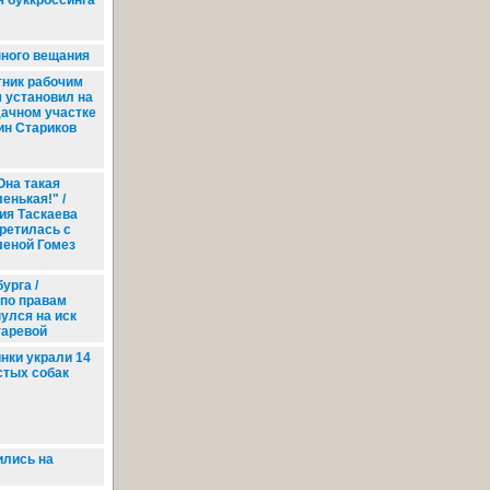
я буккроссинга
ного вещания
ник рабочим
 установил на
дачном участке
ин Стариков
Она такая
енькая!" /
ия Таскаева
ретилась с
еной Гомез
урга /
 по правам
улся на иск
таревой
нки украли 14
стых собак
ились на