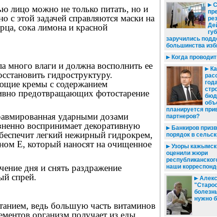
ю лицо можно не только питать, но и
пр
но с этой задачей справляются маски на
рез
Де
урца, сока лимона и красной
гу
заручились подд
большинства изб
Когда проводи
ла много влаги и должна восполнить ее
Ка
осстановить гидроструктуру.
рас
ющие кремы с содержанием
года
стр
тивно предотвращающих фотостарение
бюд
объ
планируется при
травмированная ударными дозами
партнеров?
езненно воспринимает декоративную
Банкиров призв
обеспечит легкий нежирный гидрокрем,
порядок в сельск
ом Е, который наносят на очищенное
Узоры кажымск
оценили жюри
республиканского
чение дня и снять раздражение
наши корреспон
ый спрей.
Алекс
"Старос
болезнь
нужно 
итанием, ведь большую часть витаминов
ементов организм получает из еды.