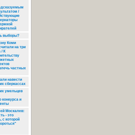
С
едсказуемым
ультатом /
йствующие
бернаторы
ержкой
ирателей
ть выборы?
зну Коми
считали на три
 / К
оительству
жетных
ектов
влечь частных
али навести
их сберкассах
их умельцев
 конкурса и
денты
ей Москалев:
ть - это
, с которой
бороться"