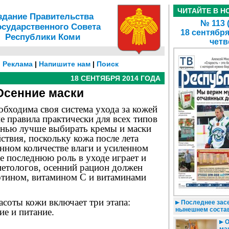
ЧИТАЙТЕ В Н
здание Правительства
№ 113 
осударственного Совета
18 сентября
Республики Коми
четв
|
Реклама
|
Напишите нам
|
Поиск
18 СЕНТЯБРЯ 2014 ГОДА
Осенние маски
бходима своя система ухода за кожей
ие правила практически для всех типов
енью лучше выбирать кремы и маски
ствия, поскольку кожа после лета
нном количестве влаги и усиленном
е последнюю роль в уходе играет и
иетологов, осенний рацион должен
ротином, витамином С и витаминами
соты кожи включает три этапа:
Последнее зас
нынешнем соста
е и питание.
О