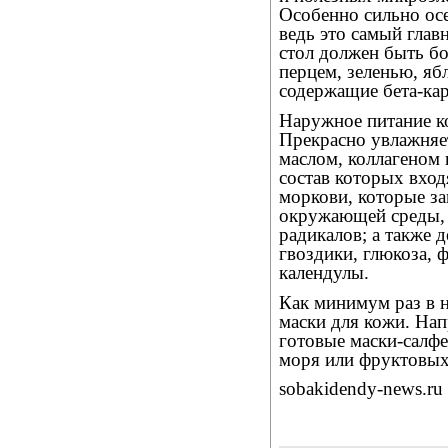
Особенно сильно ос
ведь это самый глав
стол должен быть бо
перцем, зеленью, я
содержащие бета-ка
Наружное питание ко
Прекрасно увлажняе
маслом, коллагеном 
состав которых вход
моркови, которые з
окружающей среды, 
радикалов; а также 
гвоздики, глюкоза, ф
календулы.
Как минимум раз в 
маски для кожи. Нап
готовые маски-салф
моря или фруктовых
sobakidendy-news.ru