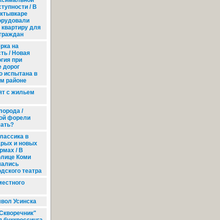
ксимальной
тупности / В
ктывкаре
орудовали
квартиру для
граждан
рка на
ть / Новая
гия при
 дорог
о испытана в
ом районе
т с жильем
лорода /
ой форели
ать?
лассика в
арых и новых
рмах / В
олице Коми
чались
дского театра
местного
мвол Усинска
Скворечник"