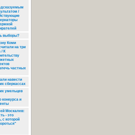
С
едсказуемым
ультатом /
йствующие
бернаторы
ержкой
ирателей
ть выборы?
зну Коми
считали на три
 / К
оительству
жетных
ектов
влечь частных
али навести
их сберкассах
их умельцев
 конкурса и
денты
ей Москалев:
ть - это
, с которой
бороться"