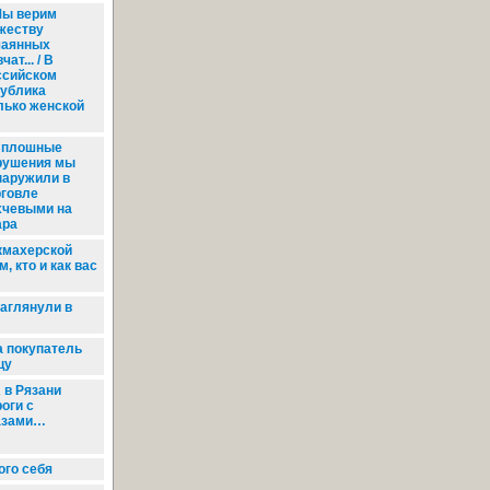
ы верим
жеству
чаянных
чат... / В
ссийском
публика
лько женской
плошные
рушения мы
наружили в
рговле
хчевыми на
ара
кмахерской
, кто и как вас
аглянули в
а покупатель
цу
 в Рязани
оги с
азами…
го себя