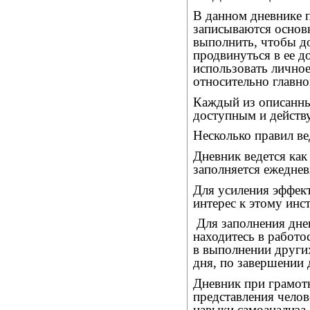
В данном дневнике п
записываются основ
выполнить, чтобы д
продвинуться в ее д
использовать личное
относительно главно
Каждый из описанны
доступным и действ
Несколько правил ве
Дневник ведется как
заполняется ежеднев
Для усиления эффек
интерес к этому инс
Для заполнения дне
находитесь в работо
в выполнении других
дня, по завершении 
Дневник при грамот
представления челов
навыки самоанализа,