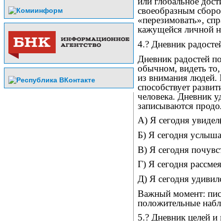
или глобальное дост
своеобразным сборо
«перезимовать», спр
кажущейся личной н
4.? Дневник радосте
Дневник радостей по
обычном, видеть то, 
из внимания людей. 
способствует разви
человека. Дневник у
записываются продо
А) Я сегодня увиде
Б) Я сегодня услыш
В) Я сегодня почув
Г) Я сегодня рассме
Д) Я сегодня удивил
Важный момент: пис
положительные набл
5.? Дневник целей и 