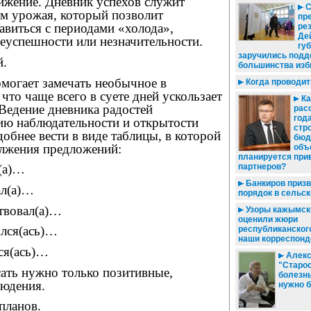
ижение. Дневник успехов служит
м урожая, который позволит
пр
авиться с периодами «холода»,
рез
Де
еуспешности или незначительности.
гу
заручились подд
й.
большинства изб
могает замечать необычное в
Когда проводи
что чаще всего в суете дней ускользает
Ка
Ведение дневника радостей
рас
года
тию наблюдательности и открытости
стр
добнее вести в виде таблицы, в которой
бюд
лжения предложений:
объ
планируется при
партнеров?
л(а)…
Банкиров призв
ал(а)…
порядок в сельск
ствовал(а)…
Узоры кажымск
оценили жюри
ялся(ась)…
республиканского
наши корреспон
ся(ась)…
Алекс
"Старос
ать нужно только позитивные,
болезнь
юдения.
нужно 
планов.