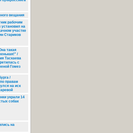
я буккроссинга
ного вещания
ник рабочим
 установил на
дачном участке
ин Стариков
Она такая
енькая!" /
ия Таскаева
ретилась с
еной Гомез
урга /
 по правам
улся на иск
таревой
нки украли 14
стых собак
ились на