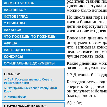
родители ставили по
ДЫМ ОТЕЧЕСТВА
Дневник выступал и 
можно было вспомнит
ВАШ ВЫБОР
ФОТОВЗГЛЯД
Но школьная пора за
жизни большинства л
У ПРИЛАВКА
дети не переступят 
ВАКАНСИЯ
жизни полезен днев
ЧТО ПОСЕЕШЬ, ТО ПОЖНЕШЬ
Вовсе нет, дневник
инструментов самора
АФИША
что, записывая конк
ВАШЕ ЗДОРОВЬЕ
человек имеет возмо
лучше понять себя.
КОНКУРСЫ
Какие дневники можн
ОФИЦИАЛЬНЫЕ ДОКУМЕНТЫ
развивая и усиливая
CСЫЛКИ:
1.? Дневник благода
Сайт Государственного Совета
Благодарность – од
Республики Коми
энергии. Когда чело
Официальный сервер Республики
он получает и больш
Коми
благодарности:
Комиинформ
А) себе;
ЦЕНТРАЛЬНЫЙ БАНК РФ: