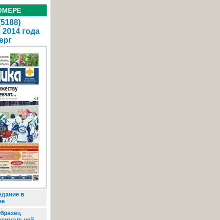
ОМЕРЕ
(5188)
 2014 года
ерг
едание в
ве
бразец