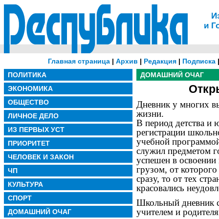
И
и Г
Главная страница
|
Архив
|
Редакция
|
Подписка
ПОЛИТИКА
ДОМАШНИЙ ОЧАГ
Откр
ЭКОНОМИКА
ОБЩЕСТВО
Дневник у многих в
жизни.
ЛИЧНОЕ ДЕЛО
В период детства и
ИЗ ПЕРВЫХ УСТ
регистрации школьно
учебной программой
ПРИОРИТЕТ
служил предметом го
ЧЕЛОВЕК И ЗАКОН
успешен в освоении 
грузом, от которого 
ЧП
сразу, то от тех стр
КУЛЬТУРА
красовались неудовл
СПОРТ
Школьный дневник с
учителем и родителя
ДОМАШНИЙ ОЧАГ