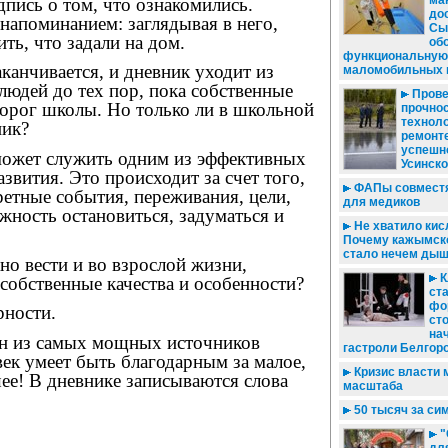
ма
дпись о том, что ознакомились.
дос
напоминанием: заглядывая в него,
Сы
ь, что задали на дом.
об
функциональную 
канчивается, и дневник уходит из
маломобильных 
юдей до тех пор, пока собственные
Прове
порог школы. Но только ли в школьной
прочнос
техноло
ник?
ремонте
успешн
 может служить одним из эффективных
Усинск
звития. Это происходит за счет того,
ФАПы совместя
ретные события, переживания, цели,
для медиков
жность остановиться, задуматься и
Не хватило кис
Почему кажымск
стало нечем дыш
о вести и во взрослой жизни,
К
 собственные качества и особенности?
ст
фо
рности.
ст
на
ин из самых мощных источников
гастроли Белгоро
век умеет быть благодарным за малое,
Кризис власти 
ее! В дневнике записываются слова
масштаба
50 тысяч за си
"