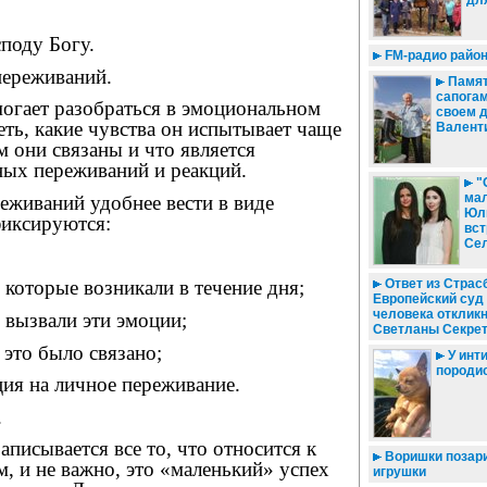
дл
споду Богу.
FM-радио район
переживаний.
Памят
сапогам
огает разобраться в эмоциональном
своем 
еть, какие чувства он испытывает чаще
Валент
ем они связаны и что является
ных переживаний и реакций.
"
мал
еживаний удобнее вести в виде
Юл
фиксируются:
вст
Сел
Ответ из Страсб
, которые возникали в течение дня;
Европейский суд
человека откликн
 вызвали эти эмоции;
Светланы Секре
 это было связано;
У инти
породи
ция на личное переживание.
.
аписывается все то, что относится к
Воришки позар
, и не важно, это «маленький» успех
игрушки