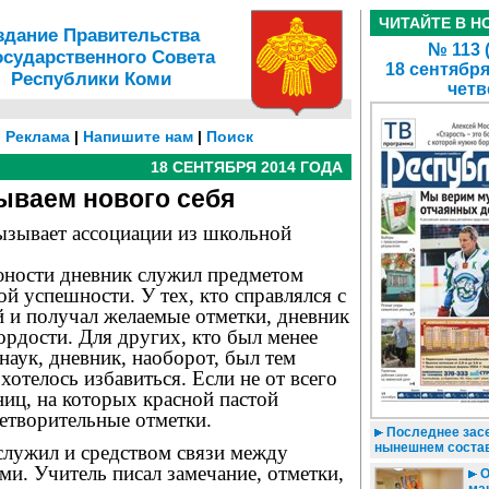
ЧИТАЙТЕ В Н
здание Правительства
№ 113 
осударственного Совета
18 сентября
Республики Коми
четв
|
Реклама
|
Напишите нам
|
Поиск
18 СЕНТЯБРЯ 2014 ГОДА
ываем нового себя
ызывает ассоциации из школьной
 юности дневник служил предметом
й успешности. У тех, кто справлялся с
 и получал желаемые отметки, дневник
рдости. Для других, кто был менее
наук, дневник, наоборот, был тем
хотелось избавиться. Если не от всего
аниц, на которых красной пастой
етворительные отметки.
Последнее зас
нынешнем соста
лужил и средством связи между
ми. Учитель писал замечание, отметки,
О