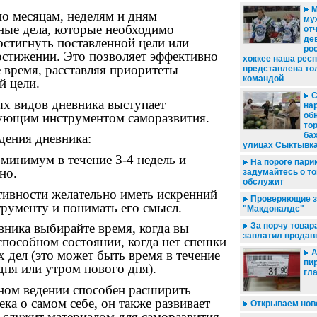
М
о месяцам, неделям и дням
му
ные дела, которые необходимо
от
дев
остигнуть поставленной цели или
ро
остижении. Это позволяет эффективно
хоккее наша рес
 время, расставляя приоритеты
представлена то
командой
й цели.
С
х видов дневника выступает
на
ующим инструментом саморазвития.
об
то
ба
дения дневника:
улицах Сыктывк
 минимум в течение 3-4 недель и
На пороге пари
но.
задумайтесь о том
обслужит
тивности желательно иметь искренний
Проверяющие з
трументу и понимать его смысл.
"Макдоналдс"
За порчу товар
вника выбирайте время, когда вы
заплатил продав
способном состоянии, когда нет спешки
А
 дел (это может быть время в течение
пир
дня или утром нового дня).
гл
ном ведении способен расширить
ека о самом себе, он также развивает
Открываем ново
 служит материалом для саморазвития