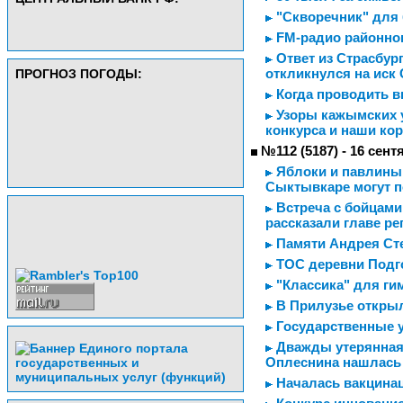
"Скворечник" для 
FM-радио районно
Ответ из Страсбург
откликнулся на иск
ПРОГНОЗ ПОГОДЫ:
Когда проводить 
Узоры кажымских 
конкурса и наши ко
№112 (5187) - 16 сент
Яблоки и павлины -
Сыктывкаре могут п
Встреча с бойцами
рассказали главе ре
Памяти Андрея Ст
ТОС деревни Подг
"Классика" для ги
В Прилузье откры
Государственные у
Дважды утерянная 
Оплеснина нашлась 
Началась вакцинац