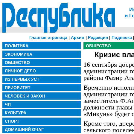
И
и Г
Главная страница
|
Архив
|
Редакция
|
Подписка
ПОЛИТИКА
ОБЩЕСТВО
Кризис вл
ЭКОНОМИКА
ОБЩЕСТВО
16 сентября доср
администрации г
ЛИЧНОЕ ДЕЛО
района Фазир Ага
ИЗ ПЕРВЫХ УСТ
Временно исполн
ПРИОРИТЕТ
администрации го
ЧЕЛОВЕК И ЗАКОН
заместитель Ф.Аг
ЧП
должности глав
«Микунь» будет о
КУЛЬТУРА
СПОРТ
Кроме того, доср
сельского посел
ДОМАШНИЙ ОЧАГ