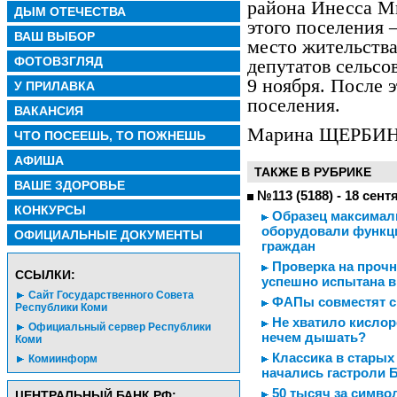
района Инесса Ми
ДЫМ ОТЕЧЕСТВА
этого поселения –
ВАШ ВЫБОР
место жительств
ФОТОВЗГЛЯД
депутатов сельсо
9 ноября. После э
У ПРИЛАВКА
поселения.
ВАКАНСИЯ
Марина ЩЕРБИ
ЧТО ПОСЕЕШЬ, ТО ПОЖНЕШЬ
АФИША
ТАКЖЕ В РУБРИКЕ
ВАШЕ ЗДОРОВЬЕ
№113 (5188) - 18 сент
КОНКУРСЫ
Образец максималь
оборудовали функц
ОФИЦИАЛЬНЫЕ ДОКУМЕНТЫ
граждан
Проверка на прочно
CСЫЛКИ:
успешно испытана в
Сайт Государственного Совета
ФАПы совместят с
Республики Коми
Не хватило кислор
Официальный сервер Республики
нечем дышать?
Коми
Классика в старых
Комиинформ
начались гастроли 
50 тысяч за симво
ЦЕНТРАЛЬНЫЙ БАНК РФ: