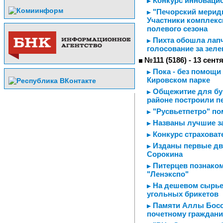
Конкурс инноваци
"Печорский мерид
Участники комплекс
полевого сезона
Пихта обошла лапч
голосование за зел
№111 (5186) - 13 сент
Пока - без помощи
Кировском парке
Общежитие для бур
районе построили п
"Русвьетпетро" п
Названы лучшие з
Конкурс страховат
Изданы первые два
Сорокина
Питерцев познаком
"Ленэкспо"
На дешевом сырье 
угольных брикетов
Памяти Аллы Босов
почетному граждани