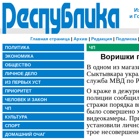
И
и Г
Главная страница
|
Архив
|
Редакция
|
Подписка
ПОЛИТИКА
ЧП
Воришки 
ЭКОНОМИКА
ОБЩЕСТВО
В одном из магаз
Сыктывкара украл
ЛИЧНОЕ ДЕЛО
служба МВД по Р
ИЗ ПЕРВЫХ УСТ
О краже в дежурн
ПРИОРИТЕТ
полиции сообщил
ЧЕЛОВЕК И ЗАКОН
стражи порядка в
ЧП
было совершено 
видеокамеры. Пр
КУЛЬТУРА
установили лично
СПОРТ
трое несовершен
ДОМАШНИЙ ОЧАГ