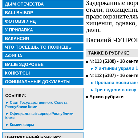
Задержанные вор
ДЫМ ОТЕЧЕСТВА
стали, похищенн
ВАШ ВЫБОР
правоохранителя
ФОТОВЗГЛЯД
хищения, однако,
дело.
У ПРИЛАВКА
ВАКАНСИЯ
Василий ЧУПРО
ЧТО ПОСЕЕШЬ, ТО ПОЖНЕШЬ
ТАКЖЕ В РУБРИКЕ
АФИША
№113 (5188) - 18 сент
ВАШЕ ЗДОРОВЬЕ
У интинки украли 
КОНКУРСЫ
№112 (5187) - 16 сент
ОФИЦИАЛЬНЫЕ ДОКУМЕНТЫ
Пропала воспитан
Три недели в лесу
CСЫЛКИ:
Архив рубрики
Сайт Государственного Совета
Республики Коми
Официальный сервер Республики
Коми
Комиинформ
ЦЕНТРАЛЬНЫЙ БАНК РФ: