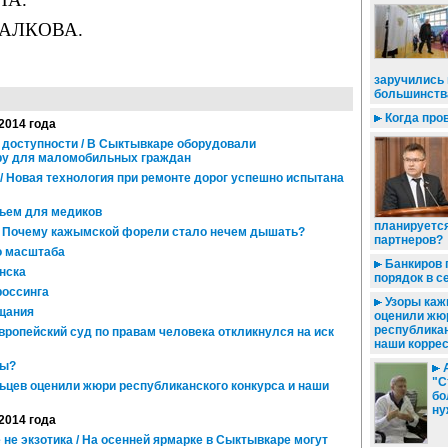
ПАЛКОВА.
заручились
большинств
Когда про
 2014 года
доступности / В Сыктывкаре оборудовали
ру для маломобильных граждан
/ Новая технология при ремонте дорог успешно испытана
ьем для медиков
планируетс
/ Почему кажымской форели стало нечем дышать?
партнеров?
о масштаба
Банкиров 
нска
порядок в с
россинга
Узоры каж
щания
оценили жю
республикан
Европейский суд по правам человека откликнулся на иск
наши корре
ры?
А
"С
цев оценили жюри республиканского конкурса и наши
бо
ну
 2014 года
 не экзотика / На осенней ярмарке в Сыктывкаре могут