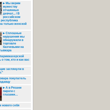
Мы верим
мужеству
отчаянных
девчат... / В
российском
 республика
на только женской
Сплошные
нарушения мы
обнаружили в
торговле
бахчевыми на
тывкара
 парикмахерской
о том, кто и как вас
ие заглянули в
с"
товара покупатель
родавцу
А в Рязани
пироги с
глазами…
 нового себя