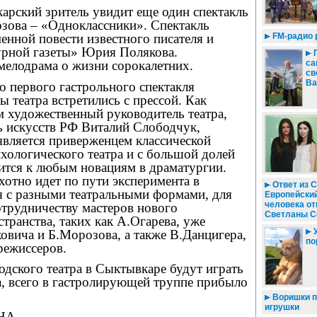
арский зритель увидит еще один спектакль
озова – «Одноклассники». Спектакль
енной повести известного писателя и
FM-радио 
урной газеты» Юрия Полякова.
П
мелодрама о жизни сорокалетних.
са
св
Ва
до первого гастрольного спектакля
ы театра встретились с прессой. Как
м художественный руководитель театра,
ь искусств РФ Виталий Слободчук,
является приверженцем классической
хологического театра и с большой долей
ится к любым новациям в драматургии.
охотно идет по пути эксперимента в
Ответ из С
я с разными театральными формами, для
Европейский
человека от
отрудничеству мастеров нового
Светланы С
транства, таких как А.Огарева, уже
У
овича и Б.Морозова, а также В.Данцигера,
по
режиссеров.
одского театра в Сыктывкаре будут играть
а, всего в гастролирующей труппе прибыло
Воришки п
игрушки
НА.