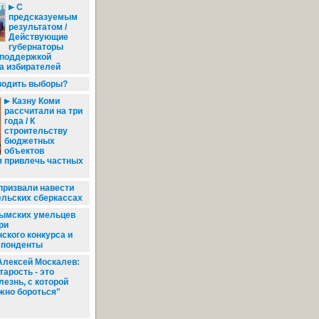
С
предсказуемым
результатом /
Действующие
губернаторы
 поддержкой
а избирателей
водить выборы?
Казну Коми
рассчитали на три
года / К
строительству
бюджетных
объектов
я привлечь частных
призвали навести
ельских сберкассах
ымских умельцев
ри
ского конкурса и
спонденты
лексей Москалев:
тарость - это
лезнь, с которой
жно бороться"