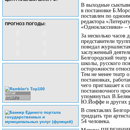
В выходные сыктывк
в постановке Б.Мор
поставлен по одноим
редактора «Литерат
ПРОГНОЗ ПОГОДЫ:
«Одноклассники» – 
За несколько часов 
представители трупп
поведал журналиста
заслуженный деятел
Белгородский театр 
школы, русского пси
осторожности относ
Тем не менее театр 
постановках, работа
чего приглашает к с
постановочного прос
упомянутых В.Беляк
Ю.Йоффе и других 
В спектаклях Белгор
тридцать три артист
54 человека.
Марина ЩЕРБИНИ