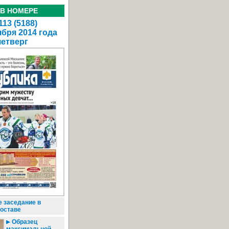
 В НОМЕРЕ
13 (5188)
ября 2014 года
четверг
 заседание в
оставе
Образец