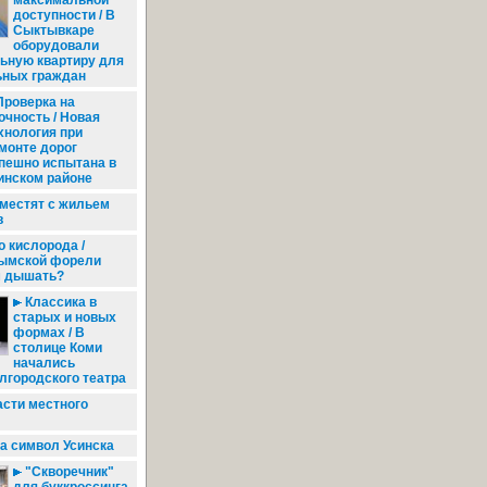
максимальной
доступности / В
Сыктывкаре
оборудовали
ьную квартиру для
ных граждан
роверка на
очность / Новая
хнология при
монте дорог
пешно испытана в
инском районе
естят с жильем
в
 кислорода /
ымской форели
м дышать?
Классика в
старых и новых
формах / В
столице Коми
начались
лгородского театра
асти местного
а символ Усинска
"Скворечник"