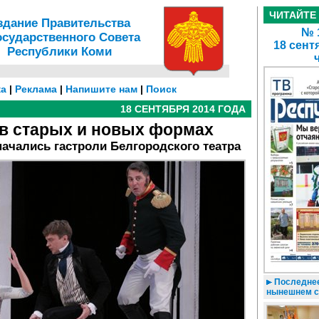
ЧИТАЙТЕ
здание Правительства
№ 1
осударственного Совета
18 сент
Республики Коми
а
|
Реклама
|
Напишите нам
|
Поиск
18 СЕНТЯБРЯ 2014 ГОДА
 в старых и новых формах
начались гастроли Белгородского театра
Последнее
нынешнем с