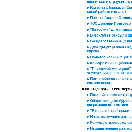
появиться и страусиные 
Встреча с бойцами "Сев
своей работе и планах
Памяти Андрея Стенин
ТОС деревни Подгорье 
"Классика" для гимназ
В Прилузье открыли д
Государственные услуг
Дважды утерянная / На
Кирове
Началась вакцинация п
Конкурс инновационных
"Печорский меридиан" 
экспедиции рассказали о
Пихта обошла лапчатни
символ Коми
№111 (5186) - 13 сентября 
Пока - без помощи цент
Общежитие для буренок
современный телятник
"Русвьетпетро" помож
Названы лучшие загсы
Конкурс страхователей
Изданы первые два том