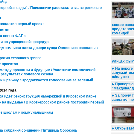
яйца
ерной звезды" / Поисковики рассказали главе региона о
а
воплотил первый проект
хоккее наша
представле
исток
командой
ва новых ФАПа
и по упрощенной процедуре
дмогильная плита дочери купца Оплеснина нашлась в
ротив сезонного гриппа
улицах Сык
 проектов
На пороге
между прошлым и будущим / Участники комплексной
задумайтесь 
 результатах полевого сезона
обслужит
к и рябину / Продолжается голосование за зеленый
Проверяющ
"Макдоналд
2014 года
За порчу 
ра идет реконструкция набережной в Кировском парке
заплатил п
 на выданье / В Корткеросском районе построили первый
ет школам и коммунальщикам
Открываем
а собрания сочинений Питирима Сорокина