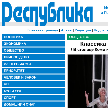
И
и Г
Главная страница
|
Архив
|
Редакция
|
Подписк
ПОЛИТИКА
ОБЩЕСТВО
Классика
ЭКОНОМИКА
/ В столице Коми 
ОБЩЕСТВО
ЛИЧНОЕ ДЕЛО
ИЗ ПЕРВЫХ УСТ
ПРИОРИТЕТ
ЧЕЛОВЕК И ЗАКОН
ЧП
КУЛЬТУРА
СПОРТ
ДОМАШНИЙ ОЧАГ