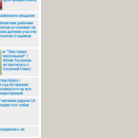
для буккроссинга
районного вещания
амятник рабочим
погам установил на
оем дачном участке
лентин Стариков
"Она такая
маленькая!" /
Юлия Таскаева
встретилась с
Селеной Гомез
трасбурга /
 суд по правам
кликнулся на иск
екретаревой
 интинки украли 14
родистых собак
озарились на