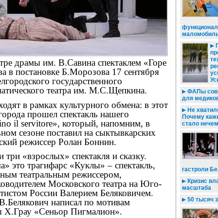
функционал
маломобиль
П
пр
те
тре драмы им. В.Савина спектаклем «Горе
ре
а в постановке Б.Морозова 17 сентября
ус
елгородского государственного
Ус
атического театра им. М.С.Щепкина.
ФАПы совм
для медико
ходят в рамках культурного обмена: в этот
Не хватило
лгорода прошел спектакль нашего
Почему каж
ino il servitore», который, напомним, в
стало нече
ном сезоне поставил на сыктывкарских
ский режиссер Ролан Боннин.
 три «взрослых» спектакля и сказку.
» это трагифарс «Куклы» – спектакль,
гастроли Бе
тным театральным режиссером,
Кризис вл
оводителем Московского театра на Юго-
масштаба
ртистом России Валерием Беляковичем.
50 тысяч з
 В.Белякович написал по мотивам
ы Х.Грау «Сеньор Пигмалион».