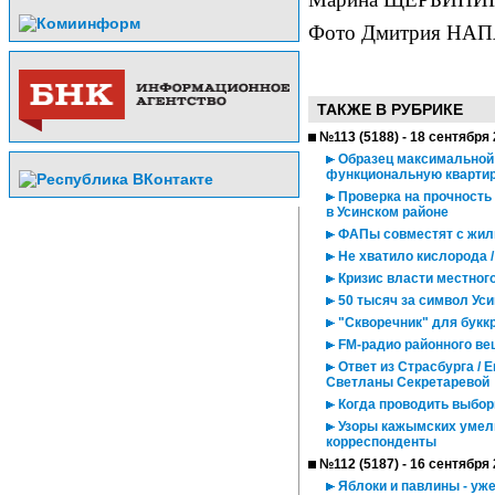
Фото Дмитрия НА
ТАКЖЕ В РУБРИКЕ
№113 (5188) - 18 сентября
Образец максимальной 
функциональную кварти
Проверка на прочность 
в Усинском районе
ФАПы совместят с жил
Не хватило кислорода 
Кризис власти местног
50 тысяч за символ Уси
"Скворечник" для букк
FM-радио районного ве
Ответ из Страсбурга / 
Светланы Секретаревой
Когда проводить выбо
Узоры кажымских умель
корреспонденты
№112 (5187) - 16 сентября
Яблоки и павлины - уже