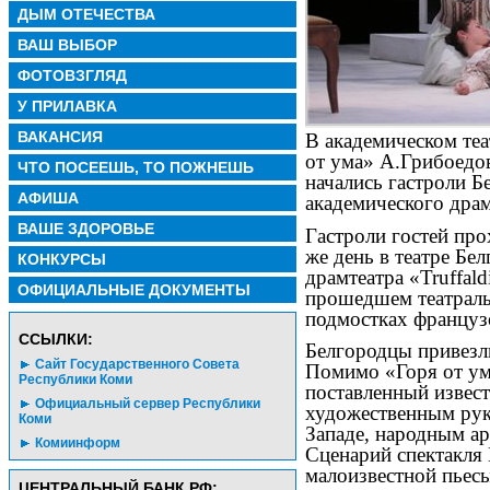
ДЫМ ОТЕЧЕСТВА
ВАШ ВЫБОР
ФОТОВЗГЛЯД
У ПРИЛАВКА
ВАКАНСИЯ
В академическом теа
от ума» А.Грибоедов
ЧТО ПОСЕЕШЬ, ТО ПОЖНЕШЬ
начались гастроли Б
АФИША
академического драм
ВАШЕ ЗДОРОВЬЕ
Гастроли гостей про
же день в театре Бе
КОНКУРСЫ
драмтеатра «Truffald
ОФИЦИАЛЬНЫЕ ДОКУМЕНТЫ
прошедшем театраль
подмостках француз
CСЫЛКИ:
Белгородцы привезли
Сайт Государственного Совета
Помимо «Горя от ума
Республики Коми
поставленный извес
Официальный сервер Республики
художественным рук
Коми
Западе, народным а
Комиинформ
Сценарий спектакля
малоизвестной пьес
ЦЕНТРАЛЬНЫЙ БАНК РФ: