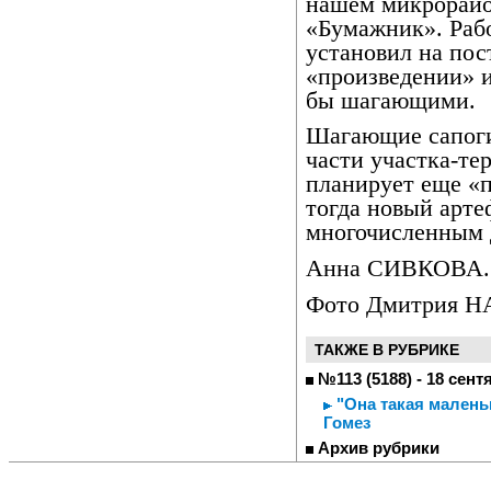
нашем микрорайо
«Бумажник». Рабо
установил на пос
«произведении» и
бы шагающими.
Шагающие сапоги
части участка-те
планирует еще «п
тогда новый арт
многочисленным д
Анна СИВКОВА.
Фото Дмитрия 
ТАКЖЕ В РУБРИКЕ
№113 (5188) - 18 сент
"Она такая маленьк
Гомез
Архив рубрики