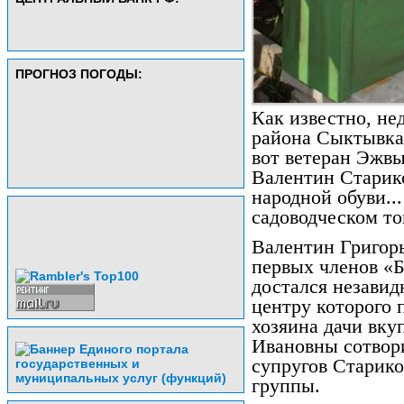
ПРОГНОЗ ПОГОДЫ:
Как известно, не
района Сыктывка
вот ветеран Эжв
Валентин Старик
народной обуви...
садоводческом т
Валентин Григорь
первых членов «Б
достался незавид
центру которого 
хозяина дачи вку
Ивановны сотвори
супругов Старик
группы.