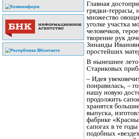
Главная достопри
грядки-террасы, 
множество овощны
уголке участка м
человечков, герое
творение рук доч
Зинаиды Ивановны
простейших матер
В нынешнее лето 
Стариковых приба
– Идея увековечи
понравилась, – г
нашу новую дост
продолжить сапо
хранятся большие
выпуска, изготов
фабрике «Красный
сапогах в те год
подобных «вездех