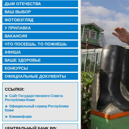
ДЫМ ОТЕЧЕСТВА
ВАШ ВЫБОР
ФОТОВЗГЛЯД
У ПРИЛАВКА
ВАКАНСИЯ
ЧТО ПОСЕЕШЬ, ТО ПОЖНЕШЬ
АФИША
ВАШЕ ЗДОРОВЬЕ
КОНКУРСЫ
ОФИЦИАЛЬНЫЕ ДОКУМЕНТЫ
CСЫЛКИ:
Сайт Государственного Совета
Республики Коми
Официальный сервер Республики
Коми
Комиинформ
ЦЕНТРАЛЬНЫЙ БАНК РФ: