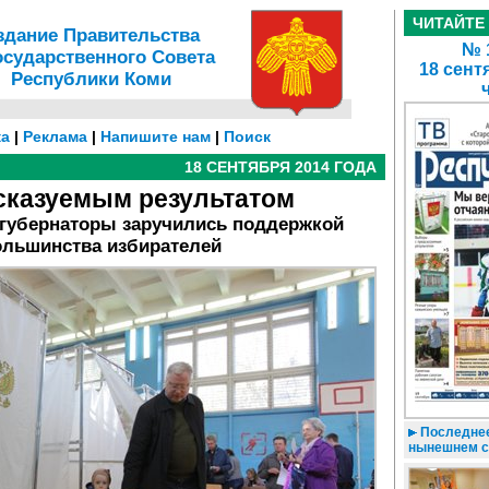
ЧИТАЙТЕ
здание Правительства
№ 1
осударственного Совета
18 сент
Республики Коми
а
|
Реклама
|
Напишите нам
|
Поиск
18 СЕНТЯБРЯ 2014 ГОДА
сказуемым результатом
 губернаторы заручились поддержкой
ольшинства избирателей
Последнее
нынешнем с