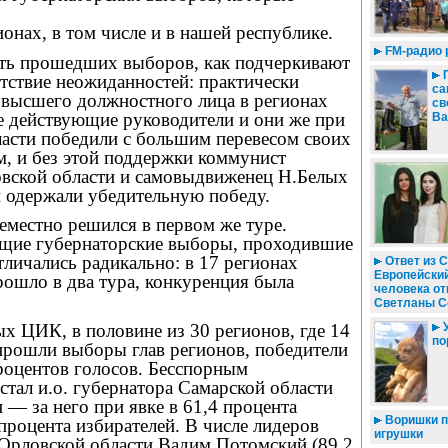
ионах, в том числе и в нашей республике.
FM-радио 
ть прошедших выборов, как подчеркивают
П
утствие неожиданностей: практически
са
 высшего должностного лица в регионах
св
е действующие руководители и они же при
Ва
ласти победили с большим перевесом своих
м, и без этой поддержки коммунист
вской области и самовыдвиженец Н.Белых
и одержали убедительную победу.
еместно решился в первом же туре.
щие губернаторские выборы, проходившие
отличались радикально: в 17 регионах
Ответ из С
Европейский
рошло в два тура, конкуренция была
человека от
Светланы С
ых ЦИК, в половине из 30 регионов, где 14
У
по
 прошли выборы глав регионов, победители
роцентов голосов. Бесспорным
стал и.о. губернатора Самарской области
— за него при явке в 61,4 процента
Воришки п
процента избирателей. В числе лидеров
игрушки
 Орловской области Вадим Потомский (89,2