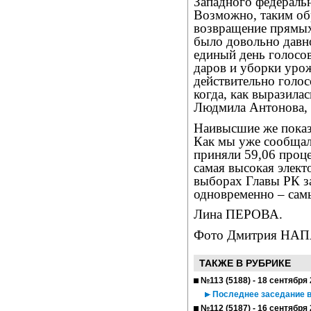
Западного федеральн
Возможно, таким об
возвращение прямых
было довольно давно
единый день голосов
даров и уборки урож
действительно голос
когда, как выразила
Людмила Антонова, 
Наивысшие же показ
Как мы уже сообщал
приняли 59,06 проце
самая высокая элект
выборах Главы РК з
одновременно – сам
Лина ПЕРОВА.
Фото Дмитрия НА
ТАКЖЕ В РУБРИКЕ
№113 (5188) - 18 сентября
Последнее заседание 
№112 (5187) - 16 сентября