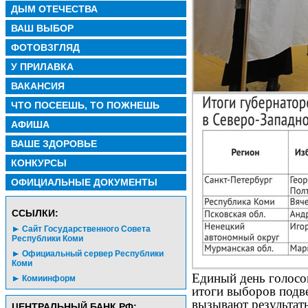
ДЫМ ОТЕЧЕСТВА
ВАШ ВЫБОР
ФОТОВЗГЛЯД
У ПРИЛАВКА
ВАКАНСИЯ
ЧТО ПОСЕЕШЬ, ТО ПОЖНЕШЬ
АФИША
ВАШЕ ЗДОРОВЬЕ
КОНКУРСЫ
ОФИЦИАЛЬНЫЕ ДОКУМЕНТЫ
CСЫЛКИ:
Сайт Государственного Совета
Республики Коми
Официальный сервер Республики
Коми
Единый день голосо
Комиинформ
итоги выборов подве
вызывают результат
ЦЕНТРАЛЬНЫЙ БАНК РФ: