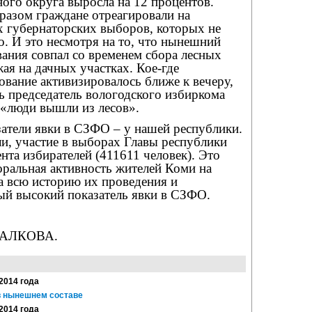
ого округа выросла на 12 процентов.
разом граждане отреагировали на
 губернаторских выборов, которых не
. И это несмотря на то, что нынешний
ания совпал со временем сбора лесных
ая на дачных участках. Кое-где
ование активизировалось ближе к вечеру,
сь председатель вологодского избиркома
«люди вышли из лесов».
атели явки в СЗФО – у нашей республики.
и, участие в выборах Главы республики
нта избирателей (411611 человек). Это
оральная активность жителей Коми на
а всю историю их проведения и
ый высокий показатель явки в СЗФО.
ПАЛКОВА.
 2014 года
в нынешнем составе
 2014 года