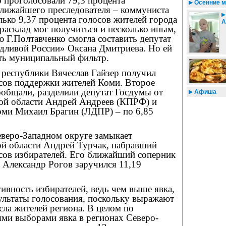
о проголосовали 79,3 процента
Осенние м
ближайшего преследователя – коммуниста
ько 9,37 процента голосов жителей города
А
расклад мог получиться и несколько иным,
 Г.Полтавченко смогла составить депутат
дливой России» Оксана Дмитриева. Но ей
еть муниципальный фильтр.
 республики Вячеслав Гайзер получил
осов поддержки жителей Коми. Второе
ообщали, разделили депутат Госдумы от
Афиша
ой области Андрей Андреев (КПРФ) и
Коми Михаил Брагин (ЛДПР) – по 6,85
еверо-Западном округе замыкает
ой области Андрей Турчак, набравший
осов избирателей. Его ближайший соперник
 Александр Рогов заручился 11,19
тивность избирателей, ведь чем выше явка,
ультаты голосования, поскольку выражают
ла жителей региона. В целом по
ми выборами явка в регионах Северо-