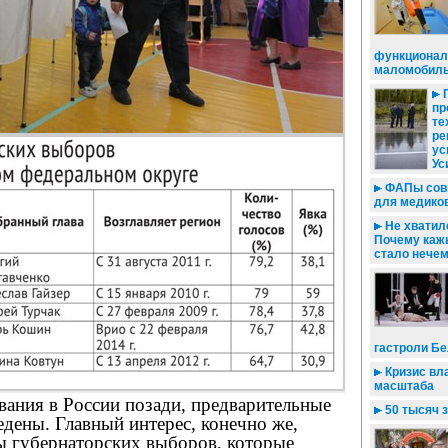
функционал
маломобиль
П
пр
те
ре
ус
Ус
ФАПы совм
для медико
Не хватило
Почему каж
стало нече
гастроли Бе
Кризис вл
масштаба
вания в России позади, предварительные
50 тысяч з
дены. Главный интерес, конечно же,
ы губернаторских выборов, которые