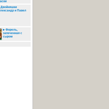
аски
Двойняшки
лександр и Павел
Форель,
запеченная с
сыром