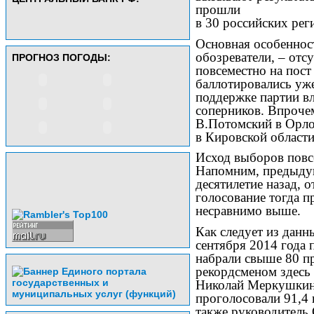
прошли
в 30 российских рег
Основная особеннос
обозреватели, – отс
ПРОГНОЗ ПОГОДЫ:
повсеместно на пост
баллотировались уж
поддержке партии в
соперников. Впроче
В.Потомский в Орло
в Кировской област
Исход выборов повс
Напомним, предыду
десятилетие назад, 
голосование тогда п
несравнимо выше.
Как следует из данн
сентября 2014 года
набрали свыше 80 п
рекордсменом здесь 
Николай Меркушкин 
проголосовали 91,4 
также руководитель