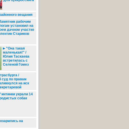
для буккроссинга
районного вещания
амятник рабочим
погам установил на
оем дачном участке
лентин Стариков
"Она такая
маленькая!" /
Юлия Таскаева
встретилась с
Селеной Гомез
трасбурга /
 суд по правам
кликнулся на иск
екретаревой
 интинки украли 14
родистых собак
озарились на