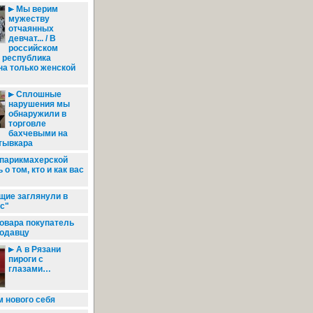
Мы верим
мужеству
отчаянных
девчат... / В
российском
 республика
на только женской
Сплошные
нарушения мы
обнаружили в
торговле
бахчевыми на
тывкара
 парикмахерской
о том, кто и как вас
ие заглянули в
с"
товара покупатель
родавцу
А в Рязани
пироги с
глазами…
 нового себя