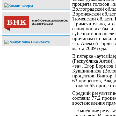
процента голосов «з
Волгоградской облас
Воронежской области
Тюменской области 
Примечательно, что
своих постах: были
губернаторов после 
причинам отправилис
что Алексей Гордее
марта 2009 года.
В пятерке «аутсайде
(Республика Алтай),
«за», Егор Борисов 
Кувшинников (Волого
процентов, Виктор Т
63 процентов, Влад
– около 65 проценто
Средний результат 
составил 77,2 проце
восстановления прям
– Нынешние результ
Президента Владими