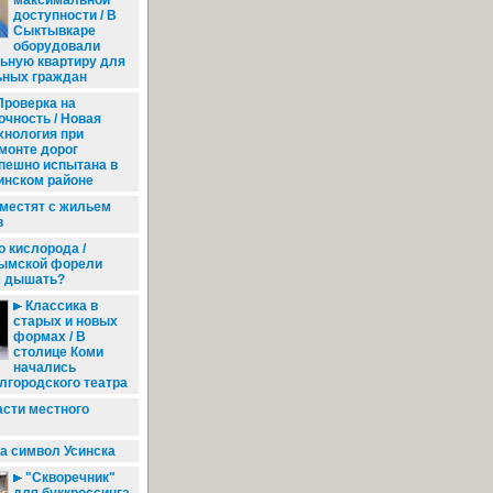
максимальной
доступности / В
Сыктывкаре
оборудовали
ьную квартиру для
ных граждан
роверка на
очность / Новая
хнология при
монте дорог
пешно испытана в
инском районе
естят с жильем
в
 кислорода /
ымской форели
м дышать?
Классика в
старых и новых
формах / В
столице Коми
начались
лгородского театра
асти местного
а символ Усинска
"Скворечник"