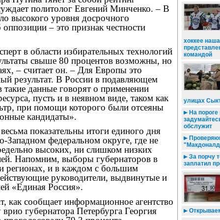
суждает политолог Евгений Минченко. – В
ыло высокого уровня досрочного
 оппозиции – это признак честности
хоккее наша
представле
ксперт в области избирательных технологий
командой
ультаты свыше 80 процентов возможны, но
аях, – считает он. – Для Европы это
ный результат. В России в подавляющем
в такие данные говорят о применении
есурса, пусть и в неявном виде, таком как
улицах Сык
тр, при помощи которого были отсеяны
На пороге
онные кандидаты».
задумайтесь 
обслужит
 весьма показательны итоги единого дня
Проверяющ
о-Западном федеральном округе, где не
"Макдоналд
редельно высоких, ни слишком низких
За порчу 
лей. Напомним, выборы губернаторов в
заплатил п
 регионах, и в каждом с большим
ействующие руководители, выдвинутые и
ей «Единая Россия».
т, как сообщает информационное агентство
 врио губернатора Петербурга Георгия
Открываем