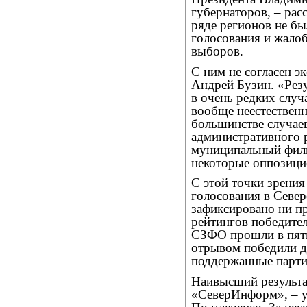
губернаторов, – рас
ряде регионов не б
голосования и жалоб
выборов.
С ним не согласен э
Андрей Бузин. «Рез
в очень редких случ
вообще неестествен
большинстве случае
административного р
муниципальный филь
некоторые оппозици
С этой точки зрения
голосования в Север
зафиксировано ни п
рейтингов победите
СЗФО прошли в пяти
отрывом победили д
поддержанные парти
Наивысший результа
«СеверИнформ», – у