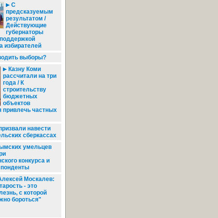
С
предсказуемым
результатом /
Действующие
губернаторы
 поддержкой
а избирателей
водить выборы?
Казну Коми
рассчитали на три
года / К
строительству
бюджетных
объектов
я привлечь частных
призвали навести
ельских сберкассах
ымских умельцев
ри
ского конкурса и
спонденты
лексей Москалев:
тарость - это
лезнь, с которой
жно бороться"