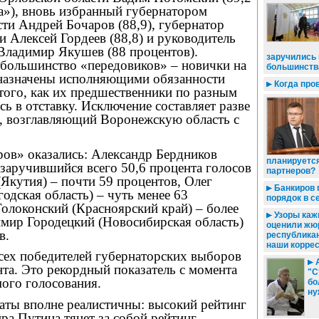
а»), вновь избранный губернатором
ти Андрей Бочаров (88,9), губернатор
 Алексей Гордеев (88,8) и руководитель
Владимир Якушев (88 процентов).
заручились
 большинство «передовиков» – новички на
большинств
 назначены исполняющими обязанности
Когда про
того, как их предшественники по разным
ь в отставку. Исключение составляет разве
в, возглавляющий Воронежскую область с
ров» оказались: Александр Бердников
планируетс
 заручившийся всего 50,6 процента голосов
партнеров?
(Якутия) – почти 59 процентов, Олег
Банкиров 
дская область) – чуть менее 63
порядок в с
олоконский (Красноярский край) – более
Узоры каж
имир Городецкий (Новосибирская область)
оценили жю
в.
республикан
наши корре
всех победителей губернаторских выборов
А
нта. Это рекордный показатель с момента
"С
ого голосования.
бо
ну
аты вполне реалистичны: высокий рейтинг
ра Путина тянет за собой рейтинг