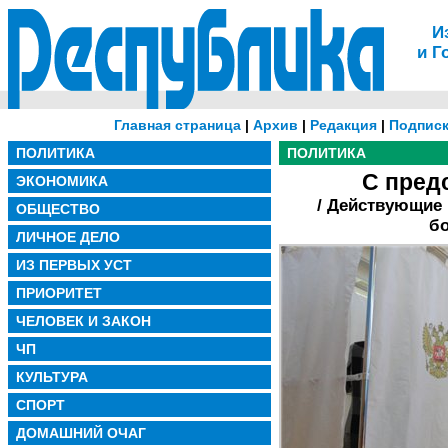
И
и Г
Главная страница
|
Архив
|
Редакция
|
Подписк
ПОЛИТИКА
ПОЛИТИКА
С пред
ЭКОНОМИКА
/ Действующие
ОБЩЕСТВО
б
ЛИЧНОЕ ДЕЛО
ИЗ ПЕРВЫХ УСТ
ПРИОРИТЕТ
ЧЕЛОВЕК И ЗАКОН
ЧП
КУЛЬТУРА
СПОРТ
ДОМАШНИЙ ОЧАГ