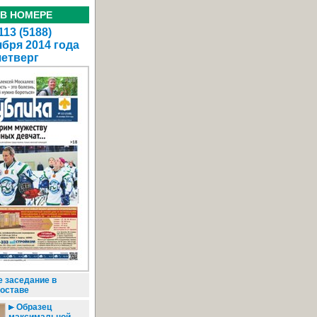
 В НОМЕРЕ
13 (5188)
ября 2014 года
четверг
 заседание в
оставе
Образец