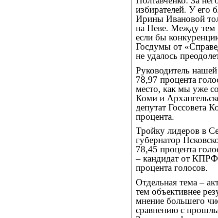
Полтавченко. За нег
избирателей. У его 
Ирины Ивановой тол
на Неве. Между тем 
если бы конкуренцию
Госдумы от «Справе
не удалось преодол
Руководитель нашей
78,97 процента гол
место, как мы уже с
Коми и Архангельск
депутат Госсовета 
процента.
Тройку лидеров в С
губернатор Псковск
78,45 процента гол
– кандидат от КПРФ
процента голосов.
Отдельная тема – ак
тем объективнее рез
мнение большего чис
сравнению с прошлы