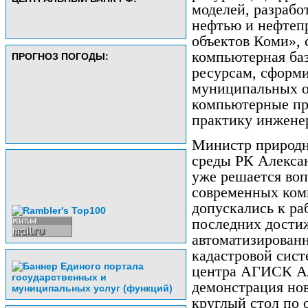
моделей, разрабо
нефтью и нефтеп
объектов Коми», 
компьютерная ба
ПРОГНОЗ ПОГОДЫ:
ресурсам, сформ
муниципальных о
компьютерные пр
практику инжене
Министр природн
среды РК Алекса
уже решается воп
современных ком
допускались к ра
последних дости
автоматизирован
кадастровой сис
центра АГИСК Ал
демонстрация но
круглый стол по