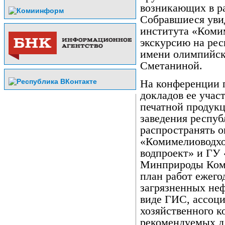
возникающих в р
Собравшиеся уви
института «Коми
экскурсию на ре
имени олимпийск
Сметаниной.
На конференции 
докладов ее учас
печатной продук
заведения респу
распространять 
«Комимелиоводхо
водпроект» и ГУ
Минприроды Коми
план работ ежего
загрязненных неф
виде ГИС, ассоци
хозяйственного к
рекомендуемых д