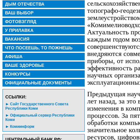
сельскохозяйств
ДЫМ ОТЕЧЕСТВА
топографо-геоде
ВАШ ВЫБОР
землеустройством
ФОТОВЗГЛЯД
«Комимелиоводхоз
У ПРИЛАВКА
Актуальность пр
каждым годом воз
ВАКАНСИЯ
совершенствуютс
ЧТО ПОСЕЕШЬ, ТО ПОЖНЕШЬ
внедряются совм
АФИША
приборы, от испо
ВАШЕ ЗДОРОВЬЕ
эффективность ра
КОНКУРСЫ
научных организа
эксплуатационны
ОФИЦИАЛЬНЫЕ ДОКУМЕНТЫ
Предыдущая науч
CСЫЛКИ:
лет назад, за эт
Сайт Государственного Совета
изменения в ком
Республики Коми
процессов. За пя
Официальный сервер Республики
Коми
обработки компь
Комиинформ
значительное ко
ресурсов, цифро
ЦЕНТРАЛЬНЫЙ БАНК РФ: