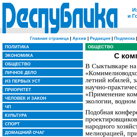
И
и Г
Главная страница
|
Архив
|
Редакция
|
Подписка
ПОЛИТИКА
ОБЩЕСТВО
С ком
ЭКОНОМИКА
ОБЩЕСТВО
В Сыктывкаре на 
«Комимелиоводхо
ЛИЧНОЕ ДЕЛО
летний юбилей, 
ИЗ ПЕРВЫХ УСТ
научно-практичес
ПРИОРИТЕТ
«Применение ком
ЧЕЛОВЕК И ЗАКОН
экологии, водном
ЧП
Подобная конфер
КУЛЬТУРА
проектировщиков
СПОРТ
народного хозяйс
мелиорацией, пр
ДОМАШНИЙ ОЧАГ