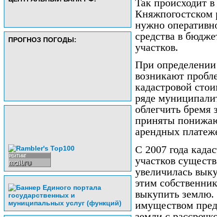
Так происходит 
Княжпогостском 
нужно оперативно
средства в бюдже
ПРОГНОЗ ПОГОДЫ:
участков.
При определении
возникают пробл
кадастровой стои
ряде муниципалит
облегчить бремя 
приняты понижаю
арендных платеж
С 2007 года када
участков существ
увеличилась выку
этим собственник
выкупить землю.
имуществом пред
земли с рассрочк