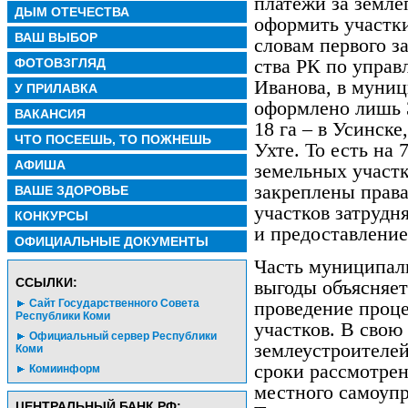
платежи за земле
ДЫМ ОТЕЧЕСТВА
оформить участки
ВАШ ВЫБОР
словам первого з
ства РК по упра
ФОТОВЗГЛЯД
Иванова, в муни
У ПРИЛАВКА
оформлено лишь 3
ВАКАНСИЯ
18 га – в Усинске
ЧТО ПОСЕЕШЬ, ТО ПОЖНЕШЬ
Ухте. То есть на
АФИША
земельных участк
закреплены права
ВАШЕ ЗДОРОВЬЕ
участков затрудн
КОНКУРСЫ
и предоставление
ОФИЦИАЛЬНЫЕ ДОКУМЕНТЫ
Часть муниципал
CСЫЛКИ:
выгоды объясняет
Сайт Государственного Совета
проведение проц
Республики Коми
участков. В свою
Официальный сервер Республики
землеустроителей
Коми
сроки рассмотрен
Комиинформ
местного самоупр
ЦЕНТРАЛЬНЫЙ БАНК РФ: