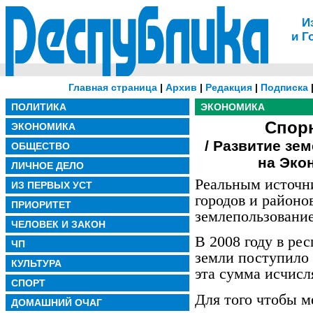
И
и Г
Главная страница
|
Архив
|
Редакция
|
Подписка
ПОЛИТИКА
ЭКОНОМИКА
Спор
ЭКОНОМИКА
/ Развитие зе
ОБЩЕСТВО
на Эко
ЛИЧНОЕ ДЕЛО
Реальным источн
ИЗ ПЕРВЫХ УСТ
городов и районо
ПРИОРИТЕТ
землепользование
ЧЕЛОВЕК И ЗАКОН
В 2008 году в ре
ЧП
земли поступило 
КУЛЬТУРА
эта сумма исчисл
СПОРТ
Для того чтобы м
ДОМАШНИЙ ОЧАГ