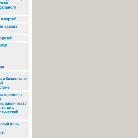
ся на
рального
и картой
ом заводе
 фрезой
MW
ии
ь в Казахстане
ой
стане
затерялся в
/
нальный театр
ставить
стический
к
рный день
ые,