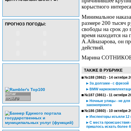
причинившее крупны
корыстного интереса
Минимальное наказан
размере 200 тысяч 
ПРОГНОЗ ПОГОДЫ:
свободы на срок до 
время находится на 
А.Айназарова, он п
действий.
Марина СОТНИКО
ТАКЖЕ В РУБРИКЕ
№188 (3862) - 14 октября 
За долгами - с фрезой
BMW наркокомплектац
№187 (3861) - 11 октября 2
Ночные улицы - не для 
законопроекта
№186 (3860) - 10 октября 
Инспекторы изъяли 12 
С места происшествия с
пришлось искать более 