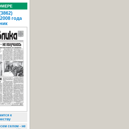
ОМЕРЕ
(3862)
 2008 года
ник
ится к
честву
сем селом - не