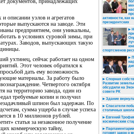
ет документов, принадлежащих
по
ме
на
пр
х и описании узлов и агрегатов
активности, как н
президентских
оторые выпускаются на заводе. Эти
тованы предприятием, они уникальны,
Н
пр
аботать в условиях суровой зимы, при
Оп
ратурах. Заводов, выпускающих такую
лу
юн
единицы.
спортсменов рес
П
ий ухтинец, сейчас работает на одном
на
риятий. Этот человек обратился к
ди
 просьбой дать ему возможность
сующие материалы. За работу было
Спорная собств
Развитие земель
вознаграждение. Четвертого октября
обсудили на Эко
тя на территорию завода, один из
совете РК
едал требуемые копии и получил
Здание вернул
 незадачливый шпион был задержан. По
Спасатели поб
счетам, сумма ущерба в случае успеха
столичных школ
ется в 10 миллионов рублей.
Евгений Трофим
тит» статья за незаконное получение
космическим ста
ющих коммерческую тайну,
Парламентарии
готовят закон о 