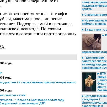
й ущерб или совершенное из
этом они надеют
.
поддержку феде
центра
ие за это преступление – штраф в
С компьютером 
рублей, максимальное – лишение
На механическ
пяти лет. Подозреваемый в настоящее
поймали шпиона
подписке о невыезде. По словам
За долгами - с
ризнался в совершении противоправных
B
ВА.
наркокомплектац
"Белкомуром"
заинтересовалис
2008 года
на международн
конференции в А
ии
БТР 
парме 
008 года
Нацио
подростков / К такому мнению пришли авторы нового
будет 
фанта
боеви
2008 года
километров сетей
Сегодня Всеми
стандартов /
крылся... / Только в Сыктывкаре в этом году
Интеллектуальн
40 водителей, совершивших ДТП
экологичные и