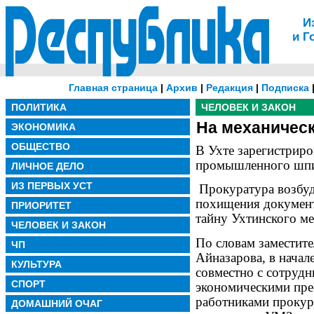
И
и Г
Главная страница
|
Архив
|
Редакция
|
Подписка
ПОЛИТИКА
ЧЕЛОВЕК И ЗАКОН
На механичес
ЭКОНОМИКА
ОБЩЕСТВО
В Ухте зарегистриро
промышленного шпи
ЛИЧНОЕ ДЕЛО
ИЗ ПЕРВЫХ УСТ
Прокуратура возбуд
похищения докумен
ПРИОРИТЕТ
тайну Ухтинского ме
ЧЕЛОВЕК И ЗАКОН
По словам заместит
ЧП
Айназарова, в начал
КУЛЬТУРА
совместно с сотрудн
СПОРТ
экономическими пре
работниками прокур
ДОМАШНИЙ ОЧАГ