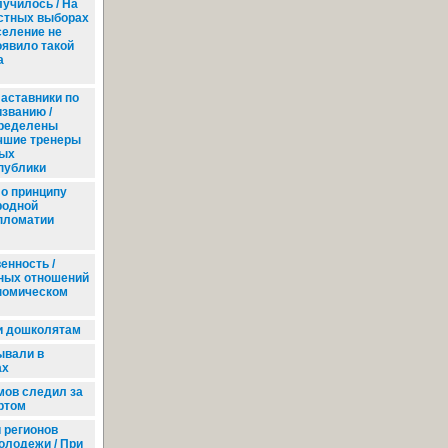
лучилось / На
стных выборах
селение не
оявило такой
а
аставники по
изванию /
ределены
чшие тренеры
ых
публики
о принципу
родной
пломатии
енность /
ных отношений
номическом
и дошколятам
ывали в
ах
ов следил за
ртом
 регионов
молодежи / При