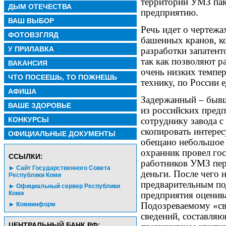
территории УМЗ пак
ДЫМ ОТЕЧЕСТВА
предприятию.
ВАШ ВЫБОР
Речь идет о чертежа
ФОТОВЗГЛЯД
башенных кранов, к
У ПРИЛАВКА
разработки запатен
так как позволяют р
ВАКАНСИЯ
очень низких темпе
ЧТО ПОСЕЕШЬ, ТО ПОЖНЕШЬ
технику, по России 
АФИША
Задержанный – бывш
ВАШЕ ЗДОРОВЬЕ
из российских предп
КОНКУРСЫ
сотруднику завода с
скопировать интере
ОФИЦИАЛЬНЫЕ ДОКУМЕНТЫ
обещано небольшое 
охранник провел гос
CСЫЛКИ:
работников УМЗ пер
Сайт Государственного Совета
деньги. После чего
Республики Коми
предварительным под
Официальный сервер Республики
Коми
предприятия оценива
Подозреваемому «све
Комиинформ
сведений, составля
ЦЕНТРАЛЬНЫЙ БАНК РФ: