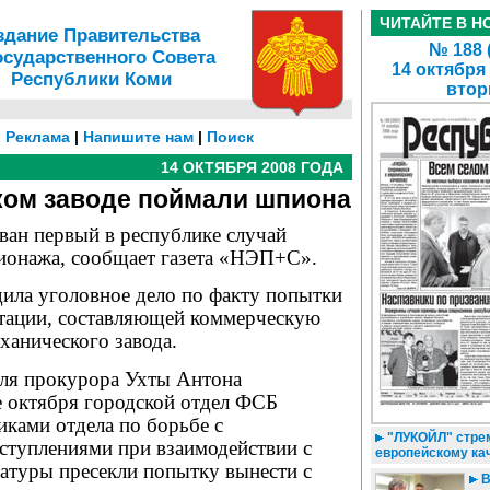
ЧИТАЙТЕ В Н
здание Правительства
№ 188 
осударственного Совета
14 октября
Республики Коми
втор
|
Реклама
|
Напишите нам
|
Поиск
14 ОКТЯБРЯ 2008 ГОДА
ком заводе поймали шпиона
ван первый в республике случай
онажа, сообщает газета «НЭП+С».
ила уголовное дело по факту попытки
тации, составляющей коммерческую
ханического завода.
еля прокурора Ухты Антона
е октября городской отдел ФСБ
иками отдела по борьбе с
"ЛУКОЙЛ" стрем
ступлениями при взаимодействии с
европейскому ка
атуры пресекли попытку вынести с
В