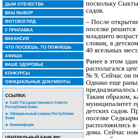
поскольку Сыктыв
ДЫМ ОТЕЧЕСТВА
садов.
ВАШ ВЫБОР
– После открытия
ФОТОВЗГЛЯД
поселке решится 
У ПРИЛАВКА
младшего возраст
ВАКАНСИЯ
словам, в детско
ЧТО ПОСЕЕШЬ, ТО ПОЖНЕШЬ
40 ясельных мест
АФИША
Ранее в этом здан
ВАШЕ ЗДОРОВЬЕ
располагался цен
КОНКУРСЫ
№ 9. Сейчас он п
Однако еще рань
ОФИЦИАЛЬНЫЕ ДОКУМЕНТЫ
предназначалось 
Таким образом, 
CСЫЛКИ:
муниципалитет п
Сайт Государственного Совета
Республики Коми
детских садов. П
Официальный сервер Республики
поселке Седкырк
Коми
расположились в
Комиинформ
дома. Сейчас нов
ЦЕНТРАЛЬНЫЙ БАНК РФ: