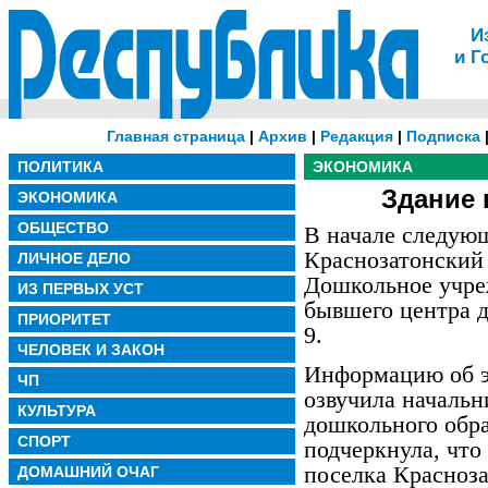
И
и Г
Главная страница
|
Архив
|
Редакция
|
Подписка
ПОЛИТИКА
ЭКОНОМИКА
Здание 
ЭКОНОМИКА
ОБЩЕСТВО
В начале следующ
Краснозатонский 
ЛИЧНОЕ ДЕЛО
Дошкольное учре
ИЗ ПЕРВЫХ УСТ
бывшего центра 
ПРИОРИТЕТ
9.
ЧЕЛОВЕК И ЗАКОН
Информацию об э
ЧП
озвучила начальн
КУЛЬТУРА
дошкольного обра
СПОРТ
подчеркнула, что 
поселка Красноза
ДОМАШНИЙ ОЧАГ