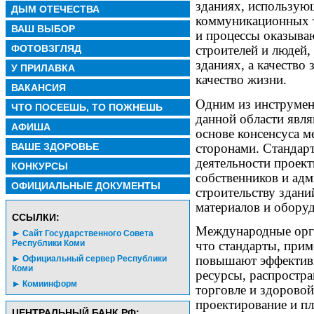
зданиях, использу
ДЫМ ОТЕЧЕСТВА
коммуникационных т
ВАШ ВЫБОР
и процессы оказываю
ФОТОВЗГЛЯД
строителей и людей,
зданиях, а качество
У ПРИЛАВКА
качество жизни.
ВАКАНСИЯ
Одним из инструмен
ЧТО ПОСЕЕШЬ, ТО ПОЖНЕШЬ
данной области явля
АФИША
основе консенсуса 
сторонами. Стандар
ВАШЕ ЗДОРОВЬЕ
деятельности проек
КОНКУРСЫ
собственников и ад
ОФИЦИАЛЬНЫЕ ДОКУМЕНТЫ
строительству здани
материалов и оборуд
CСЫЛКИ:
Международные орга
Сайт Государственного Совета
что стандарты, прим
Республики Коми
повышают эффективн
Официальный сервер Республики
Коми
ресурсы, распростр
Комиинформ
торговле и здорово
проектирование и пл
ЦЕНТРАЛЬНЫЙ БАНК РФ: