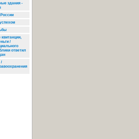
ые здания -
ы
 России
успехом
ьбы
 квитанции,
ньги /
циального
блики ответил
дан
/
равоохранения