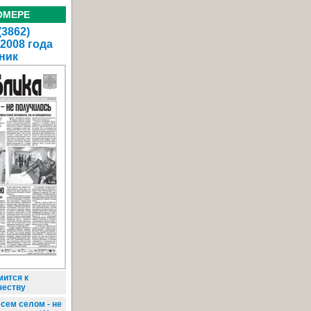
ОМЕРЕ
(3862)
 2008 года
ник
ится к
честву
сем селом - не