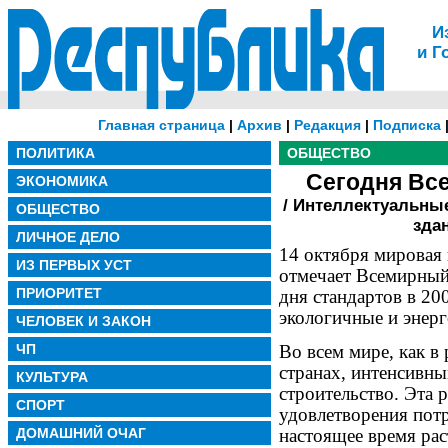
И
и Г
Главная страница
|
Архив
|
Редакция
|
Подписка
ПОЛИТИКА
ОБЩЕСТВО
Сегодня Вс
ЭКОНОМИКА
/ Интеллектуальны
ОБЩЕСТВО
зда
ЛИЧНОЕ ДЕЛО
14 октября мировая
ИЗ ПЕРВЫХ УСТ
отмечает Всемирный
ПРИОРИТЕТ
дня стандартов в 20
экологичные и энер
ЧЕЛОВЕК И ЗАКОН
ЧП
Во всем мире, как в
странах, интенсивны
КУЛЬТУРА
строительство. Эта 
СПОРТ
удовлетворения пот
ДОМАШНИЙ ОЧАГ
настоящее время рас