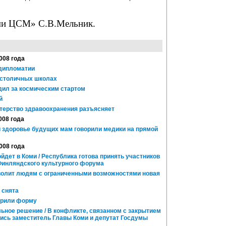
ми ЦСМ» С.В.Мельник.
2008 года
дипломатии
 столичных школах
ил за космическим стартом
й
стерство здравоохранения разъясняет
008 года
 здоровье будущих мам говорили медики на прямой
2008 года
дет в Коми / Республика готова принять участников
инляндского культурного форума
волит людям с ограниченными возможностями новая
 снята
арили форму
ьное решение / В конфликте, связанном с закрытием
лись заместитель Главы Коми и депутат Госдумы