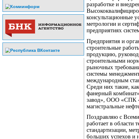
разработке и внедре
Высококвалифициров
консультационные ус
метрологии и сертиф
предприятиях систе
Предприятия и орга
строительные работ
продукцию, руководс
строительными норм
рыночных требовани
системы менеджмент
международным стан
Среди них такие, к
фанерный комбинат
завод», ООО «СПК 
магистральные нефт
Поздравляю с Всеми
работает в области 
стандартизации, ме
больших успехов и 