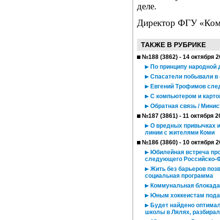
деле.
Директор ФГУ «Ко
ТАКЖЕ В РУБРИКЕ
№188 (3862) - 14 октября 
По принципу народной 
Спасатели побывали в
Евгений Трофимов след
С компьютером и карто
Обратная связь / Мини
№187 (3861) - 11 октября 2
О вредных привычках и
линии с жителями Коми
№186 (3860) - 10 октября 
Юбилейная встреча прой
следующего Российско-Ф
Жить без барьеров поз
социальная программа
Коммунальная блокада
Юным хоккеистам под
Будет найдено оптимал
школы в Лялях, разбира