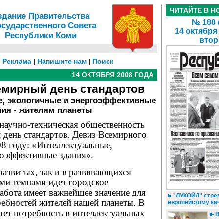
ЧИТАЙТЕ В Н
здание Правительства
№ 188 
осударственного Совета
14 октября
Республики Коми
втор
|
Реклама
|
Напишите нам
|
Поиск
14 ОКТЯБРЯ 2008 ГОДА
емирный день стандартов
е, экологичные и энергоэффективные
ния - жителям планеты
 научно-техническая общественность
 день стандартов. Девиз Всемирного
08 году: «Интеллектуальные,
гоэффективные здания».
 развитых, так и в развивающихся
ми темпами идет городское
работа имеет важнейшее значение для
"ЛУКОЙЛ" стрем
ребностей жителей нашей планеты. В
европейскому ка
тет потребность в интеллектуальных
В