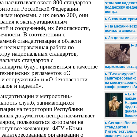
ва насчитывает около 800 стандартов,
этом они надеют
поддержку феде
ритории Российской Федерации.
центра
ными нормами, а их около 200, они
С компьютером 
ования к эксплуатационным
На механическ
ний и сооружений, их безопасности,
поймали шпиона
ечности. В соответствии с
За долгами - с
аммой стандартизации в области
B
ся целенаправленная работа по
отру национальных стандартов,
нальных стандартов с
андарты будут применяться в качестве
наркокомплектац
технических регламентов «О
"Белкомуром"
й и сооружений» и «О безопасности
заинтересовалис
на международн
алов и изделий».
конференции в А
БТР 
андартизации и метрологии»
парме 
льность служб, занимающихся
Нацио
будет 
изации на территории Республики
фанта
вных документов центра насчитывает
боеви
ляров, пользоваться которыми на
Сегодня Всеми
стандартов /
могут все желающие. ФГУ «Коми
Интеллектуальн
заинтересованные организации о
экологичные и