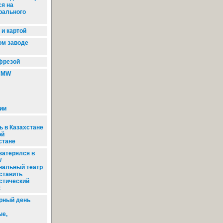
ся на
рального
и картой
ом заводе
 фрезой
MW
ии
ь в Казахстане
ой
стане
затерялся в
/
нальный театр
ставить
стический
к
рный день
ые,