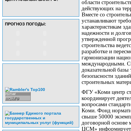
области строительст
действующих на тер
Вместе со строитель
устанавливают треб
ПРОГНОЗ ПОГОДЫ:
характеристикам зда
надежности и долгов
утвержденной прогр
строительства ведет
разработке и пересм
гармонизации нацио
международными. Ст
доказательной базы 
безопасности здани
строительных матери
ФГУ «Коми центр ст
координирует деяте
вопросами стандарт
Коми. Фонд нормати
свыше 50000 экземп
договорной основе 
ЦСМ» информирует 