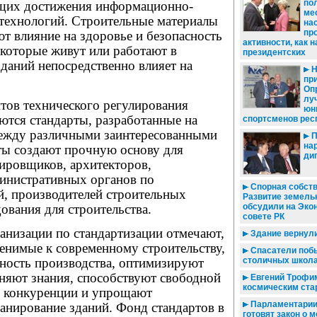
по
ющих достижения информационно-
ме
ехнологий. Строительные материалы
на
пр
т влияние на здоровье и безопасность
активности, как н
 которые живут или работают в
президентских
 зданий непосредственно влияет на
Н
пр
Оп
лу
тов технического регулирования
юн
ются стандарты, разработанные на
спортсменов рес
между различными заинтересованными
П
на
ты создают прочную основу для
ди
тировщиков, архитекторов,
министративных органов по
Спорная собств
й, производителей строительных
Развитие земель
ования для строительства.
обсудили на Эко
совете РК
низации по стандартизации отмечают,
Здание вернул
енимые к современному строительству,
Спасатели поб
ость производства, оптимизируют
столичных школ
аняют знания, способствуют свободной
Евгений Трофим
космическим ста
й конкуренции и упрощают
Парламентарии
анирование зданий. Фонд стандартов в
готовят закон о 