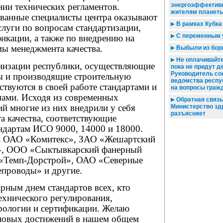
энергоэффективн
нии технических регламентов.
жителям планет
анные специалисты центра оказывают
В рамках Кубка
луги по вопросам стандартизации,
С переменным 
икации, а также по внедрению на
мы менеджмента качества.
Выбыли из бор
Не оплачивайте
низации республики, осуществляющие
пока не придут де
Руководитель со
ы и производящие строительную
ведомства респу
твуются в своей работе стандартами и
на вопросы граж
ами. Исходя из современных
Обратная связь 
й многие из них внедрили у себя
Министерство зд
разъясняет
а качества, соответствующие
дартам ИСО 9000, 14000 и 18000.
ак ОАО «Комитекс», ЗАО «Жешартский
», ООО «Сыктывкарский фанерный
«Темп-Дорстрой», ОАО «Северные
епроводы» и другие.
рным днем стандартов всех, кто
технического регулирования,
трологии и сертификации. Желаю
новых достижений в нашем общем