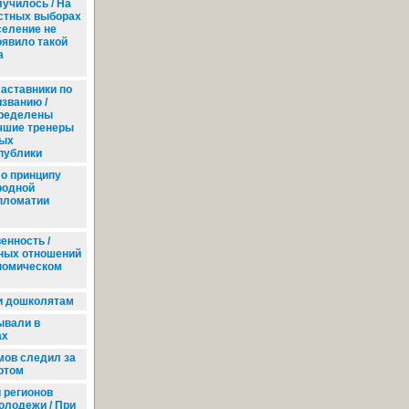
лучилось / На
стных выборах
селение не
оявило такой
а
аставники по
изванию /
ределены
чшие тренеры
ых
публики
о принципу
родной
пломатии
енность /
ных отношений
номическом
и дошколятам
ывали в
ах
ов следил за
ртом
 регионов
молодежи / При