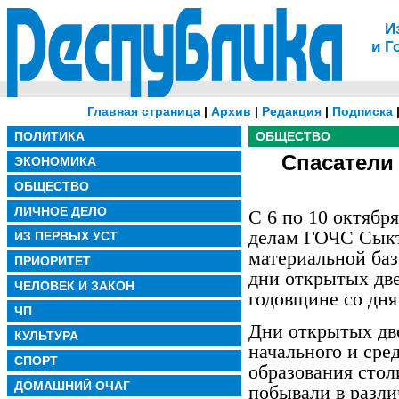
И
и Г
Главная страница
|
Архив
|
Редакция
|
Подписка
ПОЛИТИКА
ОБЩЕСТВО
Спасатели
ЭКОНОМИКА
ОБЩЕСТВО
ЛИЧНОЕ ДЕЛО
С 6 по 10 октябр
делам ГОЧС Сыкт
ИЗ ПЕРВЫХ УСТ
материальной баз
ПРИОРИТЕТ
дни открытых две
ЧЕЛОВЕК И ЗАКОН
годовщине со дня
ЧП
Дни открытых дв
КУЛЬТУРА
начального и сре
СПОРТ
образования сто
ДОМАШНИЙ ОЧАГ
побывали в разли