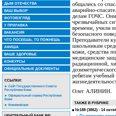
общались со спа
ДЫМ ОТЕЧЕСТВА
аварийно-спасат
ВАШ ВЫБОР
делам ГОЧС. Они
ФОТОВЗГЛЯД
чрезвычайных си
У ПРИЛАВКА
времени, учили 
ВАКАНСИЯ
безопасного пове
Преподаватели к
ЧТО ПОСЕЕШЬ, ТО ПОЖНЕШЬ
школьникам сред
АФИША
кожи, средства п
ВАШЕ ЗДОРОВЬЕ
медицинские защ
КОНКУРСЫ
радиационной, х
ОФИЦИАЛЬНЫЕ ДОКУМЕНТЫ
дозиметрического
ребятам учебный
CСЫЛКИ:
жизнедеятельнос
Сайт Государственного Совета
Олег АЛИНИН.
Республики Коми
Официальный сервер Республики
Коми
ТАКЖЕ В РУБРИКЕ
Комиинформ
№188 (3862) - 14 октя
ЦЕНТРАЛЬНЫЙ БАНК РФ:
По принципу наро