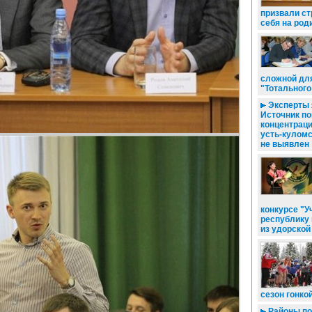
призвали ст
себя на род
сложной дл
"Тотального
Эксперты 
Источник п
концентрац
усть-куломс
не выявлен
конкурсе "У
республику 
из удорской
сезон гонко
Районы по