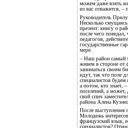
можем даже взять ког
из вас отважится, –
Руководитель Прилуз
Несколько смущаясь
презент: книгу о ра
после чего поведал,
педагогов, действите
государственные гар
мере.
– Наш район самый 
живем в стороне от 
заниматься своим б
идут, так что поле 
специалистов будем 
а потом, кто знает, 
поселений, а может, 
свой спич заместите
района Алена Кузне
После выступления г
Молодежь интересова
французский язык, е
специалистов? Отно