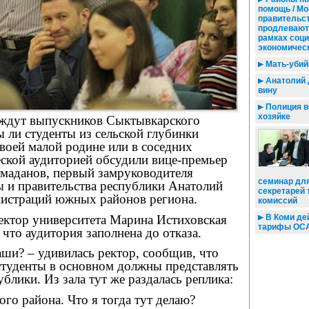
помощь / Мо
правительс
продлевают
рамках соци
экономическ
Мать-убий
Анатолий 
вину
Полиция в
хозяйке
ждут выпускников Сыктывкарского
ы ли студенты из сельской глубинки
своей малой родине или в соседних
еской аудиторией обсудили вице-премьер
маданов, первый замруководителя
семинар дл
ы и правительства республики Анатолий
секретарей
нистраций южных районов региона.
комиссий
ектор университета Марина Истиховская
В Коми де
тарифы ОС
 что аудитория заполнена до отказа.
аши? – удивилась ректор, сообщив, что
студенты в основном должны представлять
лики. Из зала тут же раздалась реплика:
ого района. Что я тогда тут делаю?