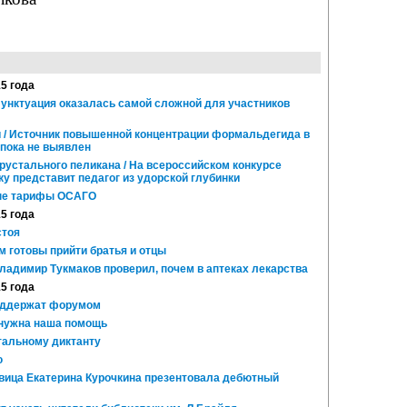
15 года
/ Пунктуация оказалась самой сложной для участников
 / Источник повышенной концентрации формальдегида в
 пока не выявлен
рустального пеликана / На всероссийском конкурсе
ку представит педагог из удорской глубинки
ые тарифы ОСАГО
15 года
стоя
 готовы прийти братья и отцы
ладимир Тукмаков проверил, почем в аптеках лекарства
15 года
оддержат форумом
 нужна наша помощь
тальному диктанту
ю
евица Екатерина Курочкина презентовала дебютный