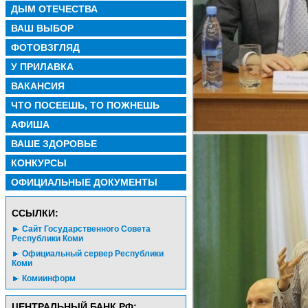
ДЫМ ОТЕЧЕСТВА
ВАШ ВЫБОР
ФОТОВЗГЛЯД
У ПРИЛАВКА
ВАКАНСИЯ
ЧТО ПОСЕЕШЬ, ТО ПОЖНЕШЬ
АФИША
ВАШЕ ЗДОРОВЬЕ
КОНКУРСЫ
ОФИЦИАЛЬНЫЕ ДОКУМЕНТЫ
CСЫЛКИ:
Сайт Государственного Совета
Республики Коми
Официальный сервер Республики
Коми
Комиинформ
ЦЕНТРАЛЬНЫЙ БАНК РФ: