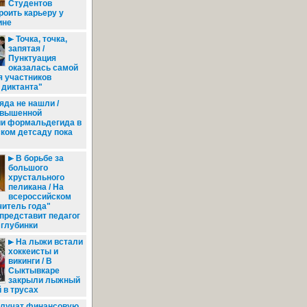
Студентов
роить карьеру у
ине
Точка, точка,
запятая /
Пунктуация
оказалась самой
я участников
 диктанта"
яда не нашли /
овышенной
ии формальдегида в
ком детсаду пока
В борьбе за
большого
хрустального
пеликана / На
всероссийском
читель года"
представит педагог
 глубинки
На лыжи встали
хоккеисты и
викинги / В
Сыктывкаре
закрыли лыжный
й в трусах
лучат финансовую