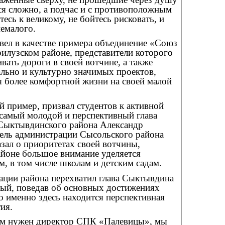
ся сложно, а подчас и с противоположным
есь к великому, не бойтесь рисковать, и
немалого.
вел в качестве примера объединение «Союз
илузском районе, представители которого
вать дороги в своей вотчине, а также
льно и культурно значимых проектов,
я более комфортной жизни на своей малой
 пример, призвал студентов к активной
самый молодой и перспективный глава
Сыктывдинского района Александр
ель администрации Сысольского района
зал о приоритетах своей вотчины,
айоне большое внимание уделяется
, в том числе школам и детским садам.
ации района перехватил глава Сыктывдина
рый, поведав об основных достижениях
о именно здесь находится перспективная
ия.
ам нужен директор СПК «Палевицы», мы