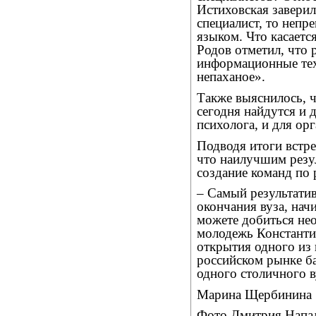
Истиховская заверил
специалист, то непр
языком. Что касаетс
Родов отметил, что 
информационные тех
непаханое».
Также выяснилось, ч
сегодня найдутся и д
психолога, и для ор
Подводя итоги встр
что наилучшим резу
создание команд по 
– Самый результати
окончания вуза, нач
можете добиться нео
молодежь Константи
открытия одного из
российском рынке б
одного столичного в
Марина Щербинина
Фото Дмитрия Напа