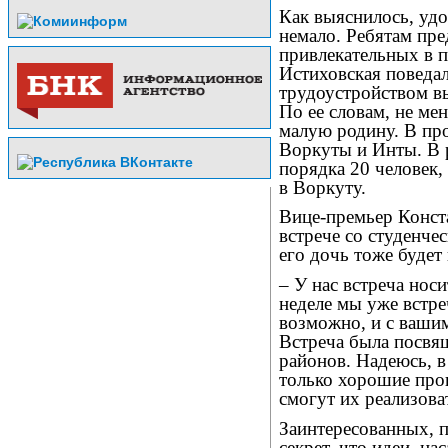
Как выяснилось, удо
немало. Ребятам пр
привлекательных в п
Истиховская поведал
трудоустройством вы
По ее словам, не ме
малую родину. В пр
Воркуты и Инты. В 
порядка 20 человек
в Воркуту.
Вице-премьер Конста
встрече со студенче
его дочь тоже будет 
– У нас встреча нос
неделе мы уже встре
возможно, и с ваши
Встреча была посвя
районов. Надеюсь, в
только хорошие про
смогут их реализова
Заинтересованных, п
секрет, что идеи, н