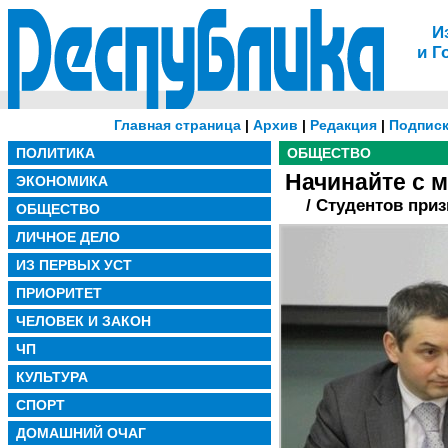
И
и Г
Главная страница
|
Архив
|
Редакция
|
Подписк
ПОЛИТИКА
ОБЩЕСТВО
Начинайте с м
ЭКОНОМИКА
/ Студентов приз
ОБЩЕСТВО
ЛИЧНОЕ ДЕЛО
ИЗ ПЕРВЫХ УСТ
ПРИОРИТЕТ
ЧЕЛОВЕК И ЗАКОН
ЧП
КУЛЬТУРА
СПОРТ
ДОМАШНИЙ ОЧАГ