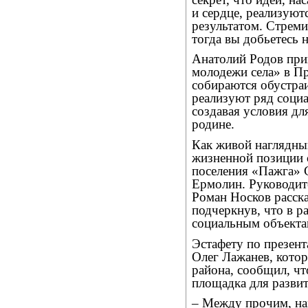
и сердце, реализуют
результатом. Стремит
тогда вы добьетесь 
Анатолий Родов при
молодежи села» в Пр
собираются обустраи
реализуют ряд социа
создавая условия дл
родине.
Как живой наглядный
жизненной позиции 
поселения «Пажга» 
Ермолин. Руководит
Роман Носков расска
подчеркнув, что в р
социальным объектам
Эстафету по презент
Олег Лажанев, кото
района, сообщил, чт
площадка для развит
– Между прочим, н