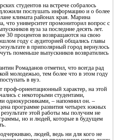
рских студентов на встрече собралось
едложили послушать информацию и о более
лане климата районах края. Марина
а, что университет промониторил вопрос с
пускников вуза за последние десять лет.
нее 30 процентов возвращаются на свою
ошлом году с аудиторией общались главы
результате в приполярный город вернулось
, чуть поменьше выпускников возвратились
нтин Ромаданов отметил, что всегда рад
ской молодежью, тем более что в этом году
поступать в вуз.
ит проф-ориентационный характер, на этой
чались с некоторыми студентами,
ми однокурсниками, – напомнил он. –
щена программе развития четырех южных
 результате этой работы мы получим не
граммы, но и людей, которые в будущем
ть.
одчеркиваю, людей, ведь ни для кого не
асаженные сверху, не прошедшие через душу