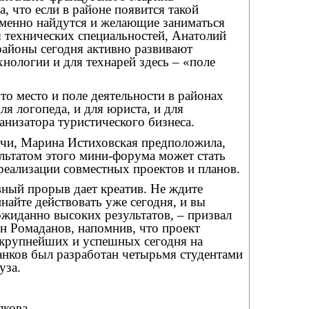
а, что если в районе появится такой
еменно найдутся и желающие заниматься
я технических специальностей, Анатолий
районы сегодня активно развивают
нологии и для технарей здесь – «поле
то место и поле деятельности в районах
ля логопеда, и для юриста, и для
ганизатора туристического бизнеса.
ечи, Марина Истиховская предположила,
льтатом этого мини-форума может стать
реализации совместных проектов и планов.
вный прорыв дает креатив. Не ждите
инайте действовать уже сегодня, и вы
жиданно высоких результатов, – призвал
н Ромаданов, напомнив, что проект
 крупнейших и успешных сегодня на
анков был разработан четырьмя студентами
уза.
лкова