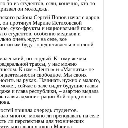
о-то из студентов, если, конечно, кто-то
 призвал он молодежь.
ского района Сергей Попов начал с даров.
, он протянул Марине Истиховской
йоне, сухо-фрукты и национальный пояс,
 что студентов, особенно медиков и
льно очень ждут на селе, все
антии им будут предоставлены в полной
маленький, но гордый. К тому же мы
федеральной трассы, у нас можно
изнесом. К нам «Ленты» и «Магниты» не
для деятельности свободное. Мы своих
носить на руках. Начинать нужно с малого,
– может, сейчас в зале сидят будущие главы
даже и глава республики, – азартно выдала
ль главы администрации Койгородского
цова.
остей пришла очередь студентов.
ло многое: можно ли преподавать на селе
сть ли перспективы для технических
сительно французского Марина