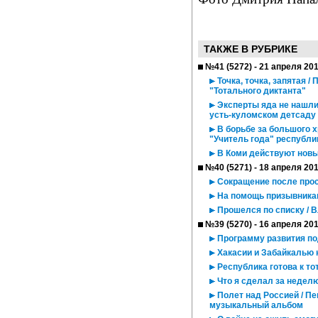
ТАКЖЕ В РУБРИКЕ
№41 (5272) - 21 апреля 20
Точка, точка, запятая 
"Тотального диктанта"
Эксперты яда не нашли
усть-куломском детсаду
В борьбе за большого х
"Учитель года" республи
В Коми действуют нов
№40 (5271) - 18 апреля 20
Сокращение после про
На помощь призывникам
Прошелся по списку / В
№39 (5270) - 16 апреля 20
Программу развития п
Хакасии и Забайкалью
Республика готова к то
Что я сделал за недел
Полет над Россией / П
музыкальный альбом