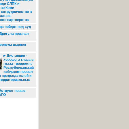
нди СЛПК и
тво Коми
 сотрудничество в
ально-
ого партнерства
ца пойдет под суд
Дригула признал
ернула шарпея
Дистанция -
хорошо, а глаза в
глаза - вовремя /
Республиканский
избирком провел
я председателей и
 территориальных
йствуют новые
АГО