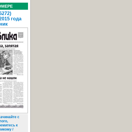
ОМЕРЕ
5272)
2015 года
ник
ачинайте с
лого,
ремитесь к
ликому /