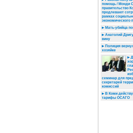
помощь / Монди 
правительство К
продлевают сотр
рамках социальн
экономического 
Мать-убийца по
Анатолий Дригу
вину
Полиция верну
хозяйке
Д
хор
гла
Ре
из
семинар для пре
секретарей терр
комиссий
В Коми действ
тарифы ОСАГО