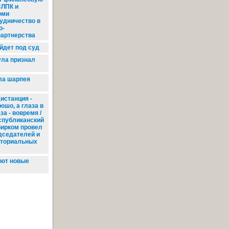
СЛПК и
оми
удничество в
о-
партнерства
йдет под суд
ла признал
ла шарпея
истанция -
ошо, а глаза в
за - вовремя /
спубликанский
бирком провел
дседателей и
иториальных
уют новые