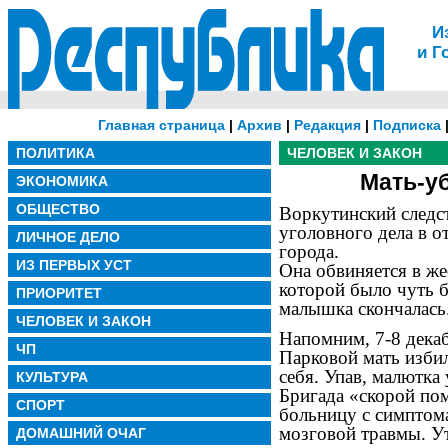
И
и Г
Главная страница
|
Архив
|
Редакция
|
Подписка
ПОЛИТИКА
ЧЕЛОВЕК И ЗАКОН
Мать-у
ЭКОНОМИКА
ОБЩЕСТВО
Воркутинский следс
уголовного дела в 
ЛИЧНОЕ ДЕЛО
города.
ИЗ ПЕРВЫХ УСТ
Она обвиняется в же
которой было чуть 
ПРИОРИТЕТ
малышка скончалась
ЧЕЛОВЕК И ЗАКОН
Напомним, 7-8 декаб
ЧП
Парковой мать избил
себя. Упав, малютка
КУЛЬТУРА
Бригада «скорой по
СПОРТ
больницу с симптом
мозговой травмы. У
ДОМАШНИЙ ОЧАГ