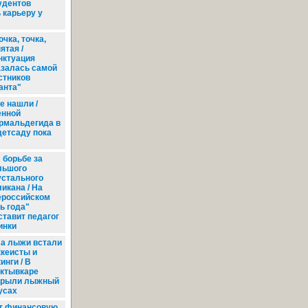
удентов
 карьеру у
очка, точка,
ятая /
нктуация
азалась самой
стников
анта"
е нашли /
енной
рмальдегида в
детсаду пока
 борьбе за
льшого
устального
икана / На
ероссийском
ь года"
ставит педагог
инки
а лыжи встали
ккеисты и
инги / В
ктывкаре
крыли лыжный
русах
т финансовую