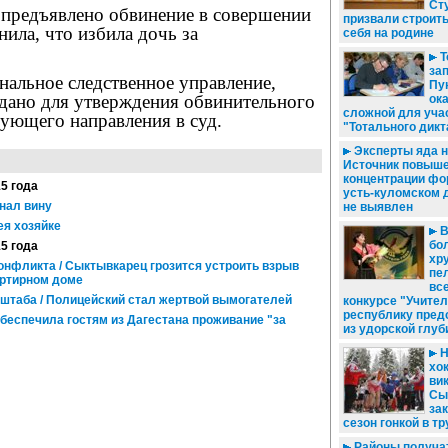
Ст
 предъявлено обвинение в совершении
призвали строить
нила, что избила дочь за
себя на родине
Т
зап
нальное следственное управление,
Пу
едано для утверждения обвинительного
ок
сложной для уча
ующего направления в суд.
"Тотального дикт
Эксперты яда н
Источник повыш
концентрации фо
15 года
усть-куломском 
нал вину
не выявлен
я хозяйке
В
бо
15 года
хр
онфликта / Сыктывкарец грозится устроить взрыв
пел
артирном доме
вс
штаба / Полицейский стал жертвой вымогателей
конкурсе "Учител
республику пред
беспечила гостям из Дагестана проживание "за
из удорской глуб
Н
хо
вик
Сы
за
сезон гонкой в т
Районы получа