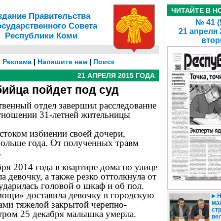
ЧИТАЙТЕ В Н
здание Правительства
№ 41 (
осударственного Совета
21 апреля 
Республики Коми
втор
|
Реклама
|
Напишите нам
|
Поиск
21 АПРЕЛЯ 2015 ГОДА
бийца пойдет под суд
твенный отдел завершил расследование
отношении 31-летней жительницы
стоком избиении своей дочери,
больше года. От полученных травм
.
ря 2014 года в квартире дома по улице
а девочку, а также резко оттолкнула от
 ударилась головой о шкаф и об пол.
мощи» доставила девочку в городскую
Н
ами тяжелой закрытой черепно-
ма
ст
тром 25 декабря малышка умерла.
ве