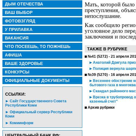
Мать, которой было
ДЫМ ОТЕЧЕСТВА
преступления, объяс
ВАШ ВЫБОР
непослушание.
ФОТОВЗГЛЯД
Как сообщило регио
У ПРИЛАВКА
уголовное дело пер
заключения и послед
ВАКАНСИЯ
ЧТО ПОСЕЕШЬ, ТО ПОЖНЕШЬ
ТАКЖЕ В РУБРИКЕ
АФИША
№41 (5272) - 21 апреля 20
Анатолий Дригула приз
ВАШЕ ЗДОРОВЬЕ
Полиция вернула шарпе
КОНКУРСЫ
№39 (5270) - 16 апреля 20
ОФИЦИАЛЬНЫЕ ДОКУМЕНТЫ
Весеннее обострение к
бытового газа в многокв
Скандал районного мас
CСЫЛКИ:
Врезка в трубопровод о
Сайт Государственного Совета
казенный счет"
Республики Коми
Архив рубрики
Официальный сервер Республики
Коми
Комиинформ
ЦЕНТРАЛЬНЫЙ БАНК РФ: