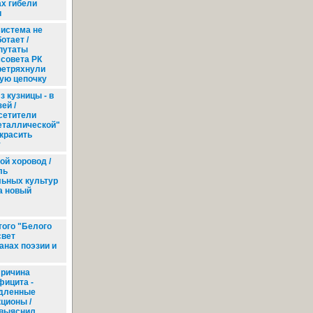
х гибели
и
истема не
отает /
путаты
ссовета РК
ретряхнули
ую цепочку
з кузницы - в
ей /
сетители
еталлической"
украсить
у
ой хоровод /
ль
льных культур
а новый
ого "Белого
свет
нах поэзии и
ричина
фицита -
дленные
кционы /
 выяснил