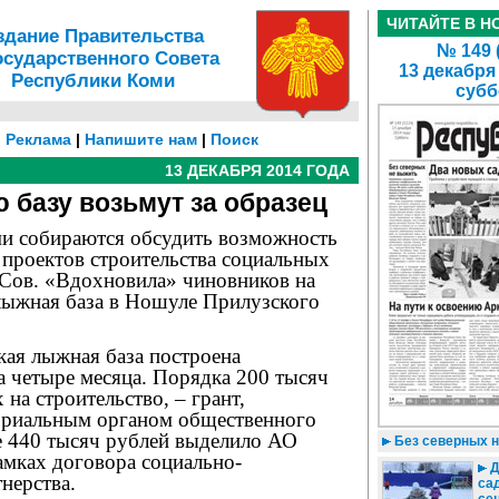
ЧИТАЙТЕ В Н
здание Правительства
№ 149 
осударственного Совета
13 декабря
Республики Коми
субб
|
Реклама
|
Напишите нам
|
Поиск
13 ДЕКАБРЯ 2014 ГОДА
базу возьмут за образец
ми собираются обсудить возможность
 проектов строительства социальных
Сов. «Вдохновила» чиновников на
лыжная база в Ношуле Прилузского
ая лыжная база построена
а четыре месяца. Порядка 200 тысяч
 на строительство, – грант,
ориальным органом общественного
е 440 тысяч рублей выделило АО
Без северных 
мках договора социально-
Д
нерства.
са