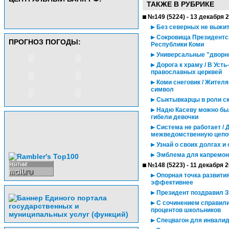
ТАКЖЕ В РУБРИКЕ
№149 (5224) - 13 декабря 
Без северных не выжи
Сокровища Президентск
ПРОГНОЗ ПОГОДЫ:
Республики Коми
Универсальные "дворн
Дорога к храму / В Ус
православных церквей
Коми снеговик / Жител
символ
Сыктывкарцы в роли с
Надю Касеву можно был
гибели девочки
Система не работает / 
межведомственную цепо
Узнай о своих долгах и 
Эмблема для капремон
№148 (5223) - 11 декабря 
Опорная точка развития
эффективнее
Президент поздравил З
С сочинением справилис
процентов школьников
Спецвагон для инвали