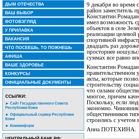
9 декабря во время 
ДЫМ ОТЕЧЕСТВА
район заместитель п
ВАШ ВЫБОР
Константин Ромадан
ФОТОВЗГЛЯД
имел возможность с
объектов в селе Зел
У ПРИЛАВКА
реализации целевой
ВАКАНСИЯ
спортивной инфраст
двадцать раз дороже
ЧТО ПОСЕЕШЬ, ТО ПОЖНЕШЬ
просторнее ношульск
АФИША
суммах все равно вп
ВАШЕ ЗДОРОВЬЕ
Константин Ромадано
правительственном 
КОНКУРСЫ
акты, которые позв
ОФИЦИАЛЬНЫЕ ДОКУМЕНТЫ
строительству соци
что силами обществ
многое, причем каче
CСЫЛКИ:
Поскольку, если люд
Сайт Государственного Совета
экономно. Чиновник
Республики Коми
общественников тип
Официальный сервер Республики
строились с учетом 
Коми
Комиинформ
Анна ПОТЕХИНА.
ЦЕНТРАЛЬНЫЙ БАНК РФ: