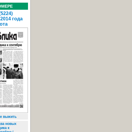
ОМЕРЕ
(5224)
 2014 года
ота
не выжить
ва новых
дика к