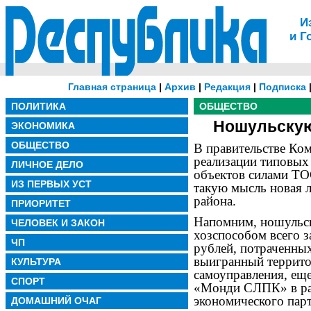
И
и Г
Главная страница
|
Архив
|
Редакция
|
Подписка
ПОЛИТИКА
ОБЩЕСТВО
Ношульскую 
ЭКОНОМИКА
ОБЩЕСТВО
В правительстве Ко
реализации типовых
ЛИЧНОЕ ДЕЛО
объектов силами ТО
ИЗ ПЕРВЫХ УСТ
такую мысль новая 
района.
ПРИОРИТЕТ
Напомним, ношульск
ЧЕЛОВЕК И ЗАКОН
хозспособом всего з
ЧП
рублей, потраченных
выигранный террит
КУЛЬТУРА
самоуправления, ещ
СПОРТ
«Монди СЛПК» в ра
экономического парт
ДОМАШНИЙ ОЧАГ