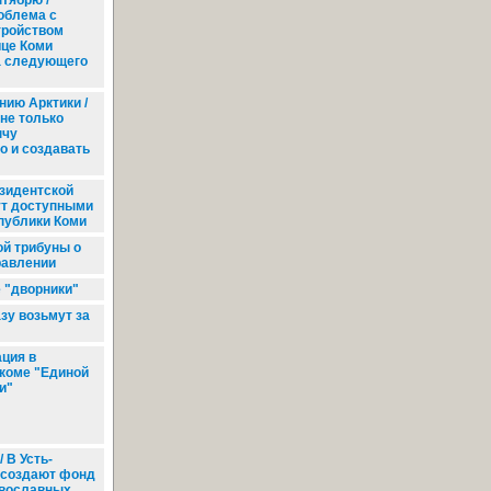
нтябрю /
облема с
тройством
це Коми
а следующего
нию Арктики /
не только
ычу
о и создавать
зидентской
ут доступными
публики Коми
й трибуны о
равлении
 "дворники"
у возьмут за
ция в
коме "Единой
и"
 В Усть-
 создают фонд
авославных