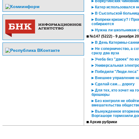
Воркутинских чиновнико
Катер использовался н
В Сысольской больнице
Вопреки кризису? / Про
собираются
Нужна ли школьникам 
№147 (5222) - 9 декабря 2
В День Катерины-санни
Не соперничество, а со
сразу два вуза
Учеба без "двоек" по к
Универсальная электро
Победили "Люди леса"
Внешнее управление на
Сделай сам… дорогу
Для тех, кто хочет на 
брошюры
Без контроля не обойт
вмешательства обществ
Вынужденное вторжение
Воргашоре тормозили до
Архив рубрики