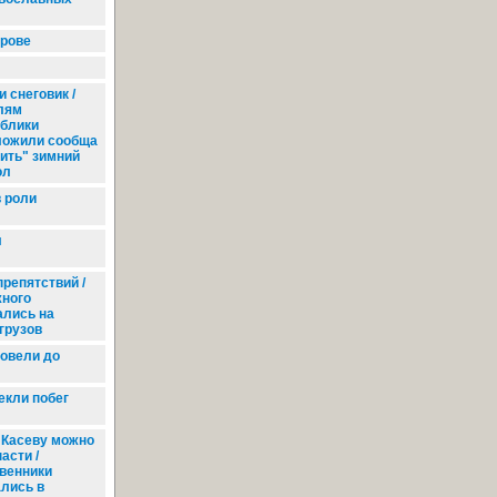
ирове
 снеговик /
лям
блики
ложили сообща
ить" зимний
ол
 роли
л
препятствий /
ного
ались на
грузов
овели до
екли побег
Касеву можно
асти /
венники
лись в