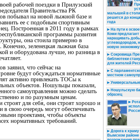
се
своей рабочей поездки в Прилузский
Пр
ус
редседателя Правительства РК
малышей в столи
ов побывал на новой лыжной базе и
решится до конц
равнить ее с подобным спортивным
года
енец. Построенная в 2011 году в рамках
На пути к освое
 республиканской программы развития
Коми предлагает 
наращивать доб
руктуры, она стоила примерно в
углеводородов, н
. Конечно, зеленецкая лыжная база
новую экономику
ой и оборудована лучше, но разница в
Сокровища Пре
ечатляет.
библиотеки стан
для жителей Рес
в заявил, что сейчас на
С парламентско
уровне будут обсуждаться нормативные
местном самоуп
олят активно привлекать ТОСы к
Универсальные
альных объектов. Ношульцы показали,
енного самоуправления можно сделать
Ношульскую баз
образец
ственно и по разумным ценам.
и строят для себя, они строят хорошо и
Рота
испол
и в свою очередь могут обеспечивать
Росси
овыми проектами, чтобы объекты
всех нормативных требований.
Дорога к храму /
Вымском районе
возрождения пр