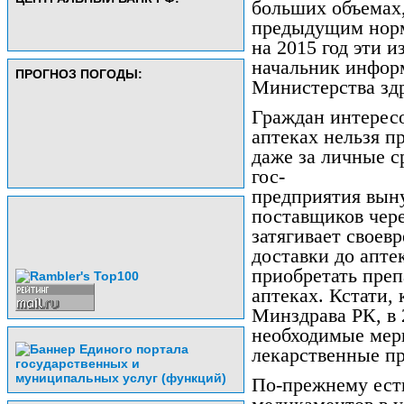
больших объемах,
предыдущим норм
на 2015 год эти 
начальник инфор
ПРОГНОЗ ПОГОДЫ:
Министерства зд
Граждан интересо
аптеках нельзя п
даже за личные с
гос-
предприятия выну
поставщиков чере
затягивает своев
доставки до апте
приобретать преп
аптеках. Кстати,
Минздрава РК, в 
необходимые мер
лекарственные пр
По-прежнему есть