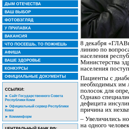
ДЫМ ОТЕЧЕСТВА
ВАШ ВЫБОР
ФОТОВЗГЛЯД
У ПРИЛАВКА
ВАКАНСИЯ
8 декабря «ГЛАВ
ЧТО ПОСЕЕШЬ, ТО ПОЖНЕШЬ
линию по вопрос
АФИША
населения респуб
ВАШЕ ЗДОРОВЬЕ
Министерства зд
населения поступ
КОНКУРСЫ
ОФИЦИАЛЬНЫЕ ДОКУМЕНТЫ
Пациенты с диабе
необходимых им л
CСЫЛКИ:
полосок для опре
Однако специалис
Сайт Государственного Совета
Республики Коми
дефицита инсулин
Официальный сервер Республики
причина их нехва
Коми
Комиинформ
– Увеличились но
на одного челове
ЦЕНТРАЛЬНЫЙ БАНК РФ: