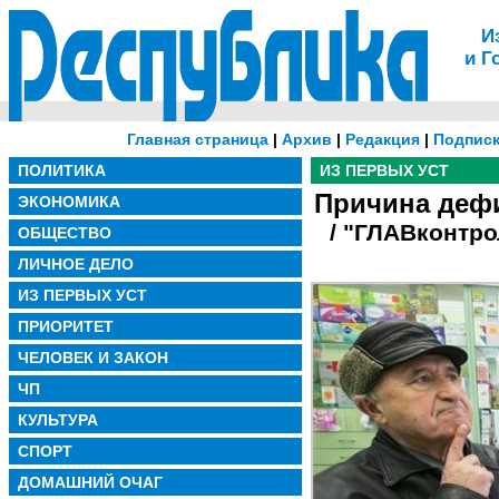
И
и Г
Главная страница
|
Архив
|
Редакция
|
Подписк
ПОЛИТИКА
ИЗ ПЕРВЫХ УСТ
Причина деф
ЭКОНОМИКА
/ "ГЛАВконтр
ОБЩЕСТВО
ЛИЧНОЕ ДЕЛО
ИЗ ПЕРВЫХ УСТ
ПРИОРИТЕТ
ЧЕЛОВЕК И ЗАКОН
ЧП
КУЛЬТУРА
СПОРТ
ДОМАШНИЙ ОЧАГ