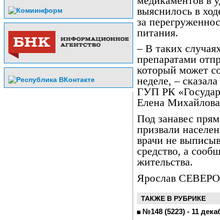
медикаментов в 
выяснилось в ход
за перегруженнос
питания.
– В таких случая
препаратами отп
который может с
неделе, – сказал
ГУП РК «Государ
Елена Михайлова
Под занавес прям
призвали населен
врачи не выписыв
средство, а сооб
жительства.
Ярослав СЕВЕРО
ТАКЖЕ В РУБРИКЕ
№148 (5223) - 11 дека