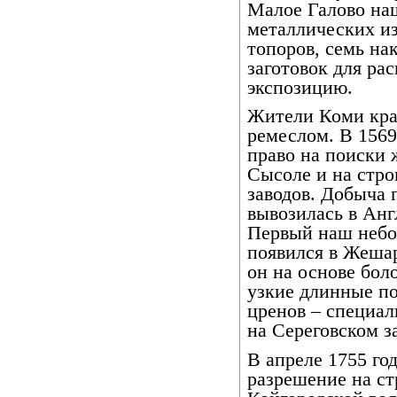
Малое Галово на
металлических из
топоров, семь на
заготовок для ра
экспозицию.
Жители Коми кра
ремеслом. В 1569
право на поиски 
Сысоле и на стро
заводов. Добыча п
вывозилась в Анг
Первый наш небо
появился в Жешар
он на основе бол
узкие длинные по
цренов – специал
на Сереговском з
В апреле 1755 го
разрешение на ст