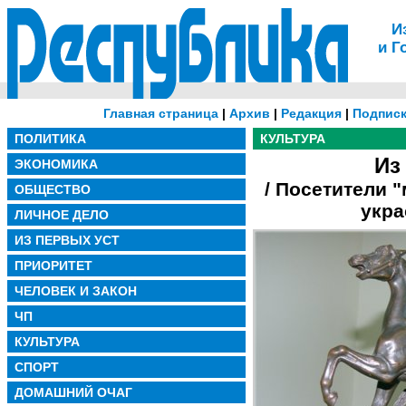
И
и Г
Главная страница
|
Архив
|
Редакция
|
Подписк
ПОЛИТИКА
КУЛЬТУРА
Из
ЭКОНОМИКА
/ Посетители 
ОБЩЕСТВО
укра
ЛИЧНОЕ ДЕЛО
ИЗ ПЕРВЫХ УСТ
ПРИОРИТЕТ
ЧЕЛОВЕК И ЗАКОН
ЧП
КУЛЬТУРА
СПОРТ
ДОМАШНИЙ ОЧАГ