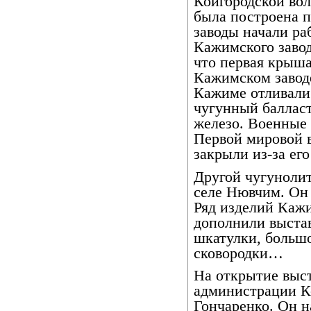
Койгородской вол
была построена п
заводы начали ра
Кажимского завод
что первая крыша
Кажимском заводе
Кажиме отливали 
чугунный балласт
железо. Военные 
Первой мировой в
закрыли из-за ег
Другой чугунолит
селе Нювчим. Он 
Ряд изделий Каж
дополнили выстав
шкатулки, большо
сковородки…
На открытие выст
администрации К
Гончаренко. Он 