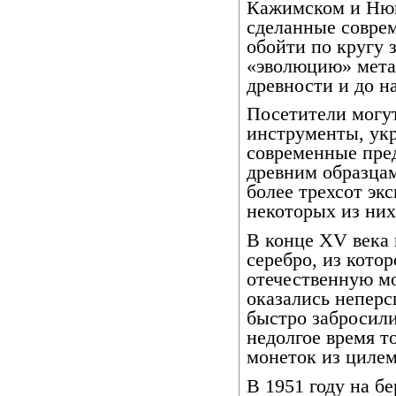
Кажимском и Нюв
сделанные совре
обойти по кругу 
«эволюцию» мета
древности и до н
Посетители могу
инструменты, ук
современные пре
древним образцам
более трехсот эк
некоторых из них
В конце XV века 
серебро, из кото
отечественную м
оказались неперс
быстро забросили
недолгое время т
монеток из цилем
В 1951 году на б