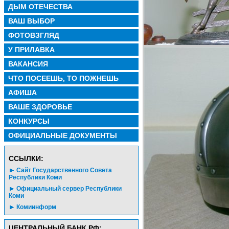
ДЫМ ОТЕЧЕСТВА
ВАШ ВЫБОР
ФОТОВЗГЛЯД
У ПРИЛАВКА
ВАКАНСИЯ
ЧТО ПОСЕЕШЬ, ТО ПОЖНЕШЬ
АФИША
ВАШЕ ЗДОРОВЬЕ
КОНКУРСЫ
ОФИЦИАЛЬНЫЕ ДОКУМЕНТЫ
CСЫЛКИ:
Сайт Государственного Совета
Республики Коми
Официальный сервер Республики
Коми
Комиинформ
ЦЕНТРАЛЬНЫЙ БАНК РФ: