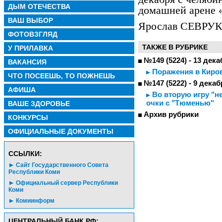
ДЫМ ОТЕЧЕСТВА
домашней арене 
ВАШ ВЫБОР
Ярослав СЕВРУК
ФОТОВЗГЛЯД
ТАКЖЕ В РУБРИКЕ
У ПРИЛАВКА
№149 (5224) - 13 дека
ВАКАНСИЯ
Поражения в Киро
ЧТО ПОСЕЕШЬ, ТО ПОЖНЕШЬ
№147 (5222) - 9 декаб
АФИША
Во вторую игру "н
очки с "Тюменью"
ВАШЕ ЗДОРОВЬЕ
Архив рубрики
КОНКУРСЫ
ОФИЦИАЛЬНЫЕ ДОКУМЕНТЫ
CСЫЛКИ:
Сайт Государственного Совета
Республики Коми
Официальный сервер Республики
Коми
Комиинформ
ЦЕНТРАЛЬНЫЙ БАНК РФ: