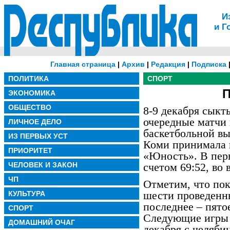
И
и Г
Главная страница
|
Архив
|
Редакция
|
Подписка
ПОЛИТИКА
СПОРТ
П
ЭКОНОМИКА
ОБЩЕСТВО
8-9 декабря сыкт
очередные матчи 
ЛИЧНОЕ ДЕЛО
баскетбольной вы
ИЗ ПЕРВЫХ УСТ
Коми принимала н
ПРИОРИТЕТ
«Юность». В перв
ЧЕЛОВЕК И ЗАКОН
счетом 69:52, во 
ЧП
Отметим, что пок
шести проведенн
КУЛЬТУРА
последнее – пято
СПОРТ
Следующие игры 
ДОМАШНИЙ ОЧАГ
декабря с челяби