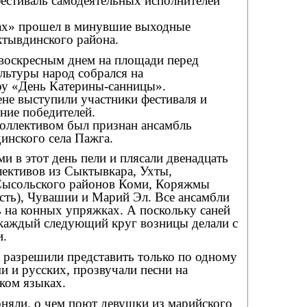
стиваль самодеятельных исполнителей
ках» прошел в минувшие выходные
ктывдинского района.
 воскресным днем на площади перед
ьтуры народ собрался на
оу «День Катерины-санницы».
ене выступили участники фестиваля и
ние победителей.
коллективом был признан ансамбль
инского села Пажга.
ми в этот день пели и плясали двенадцать
лективов из Сыктывкара, Ухты,
Сысольского районов Коми, Коряжмы
сть), Чувашии и Марий Эл. Все ансамбли
 на конных упряжках. А поскольку саней
 каждый следующий круг возницы делали с
и.
 разрешили представить только по одному
 и русских, прозвучали песни на
ком языках.
оняли, о чем поют девушки из марийского