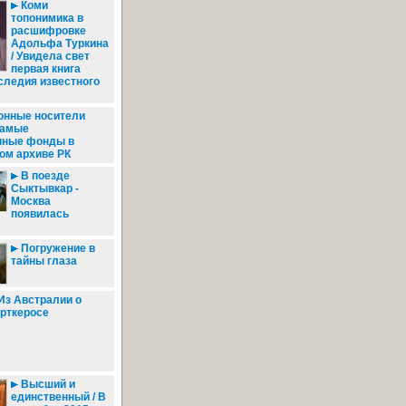
Коми
топонимика в
расшифровке
Адольфа Туркина
/ Увидела свет
первая книга
следия известного
онные носители
самые
нные фонды в
ом архиве РК
В поезде
Сыктывкар -
Москва
появилась
Погружение в
тайны глаза
Из Австралии о
рткеросе
Высший и
единственный / В