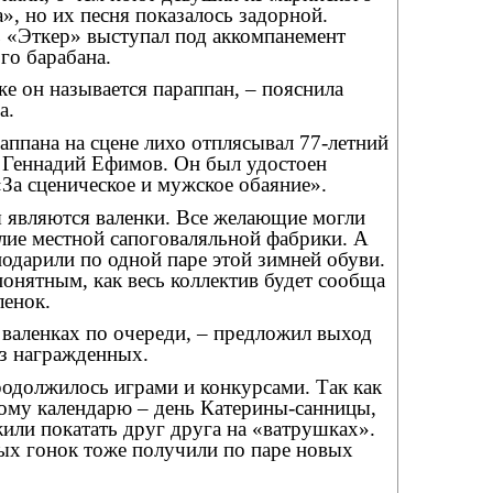
, но их песня показалось задорной.
 «Эткер» выступал под аккомпанемент
го барабана.
е он называется параппан, – пояснила
а.
аппана на сцене лихо отплясывал 77-летний
а Геннадий Ефимов. Он был удостоен
За сценическое и мужское обаяние».
 являются валенки. Все желающие могли
лие местной сапоговаляльной фабрики. А
одарили по одной паре этой зимней обуви.
понятным, как весь коллектив будет сообща
ленок.
 валенках по очереди, – предложил выход
из награжденных.
родолжилось играми и конкурсами. Так как
ному календарю – день Катерины-санницы,
или покатать друг друга на «ватрушках».
х гонок тоже получили по паре новых