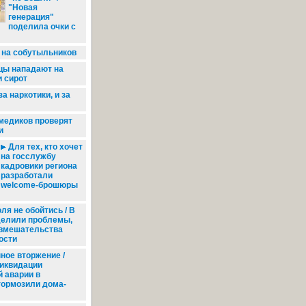
"Новая
генерация"
поделила очки с
 на собутыльников
ы нападают на
 сирот
за наркотики, и за
медиков проверят
и
Для тех, кто хочет
на госслужбу
кадровики региона
разработали
welcome-брошюры
ля не обойтись / В
делили проблемы,
вмешательства
ости
ое вторжение /
ликвидации
 аварии в
тормозили дома-