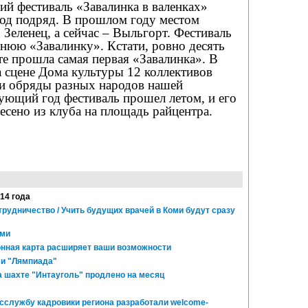
й фестиваль «Завалинка в валенках»
год подряд. В прошлом году местом
 Зеленец, а сейчас – Выльгорт. Фестиваль
нюю «Завалинку». Кстати, ровно десять
те прошла самая первая «Завалинка». В
а сцене Дома культуры 12 коллективов
 и обряды разных народов нашей
ующий год фестиваль прошел летом, и его
есено из клуба на площадь райцентра.
014 года
трудничество / Учить будущих врачей в Коми будут сразу
оми
нная карта расширяет ваши возможности
 и "Лямпиада"
 шахте "Интауголь" продлено на месяц
госслужбу кадровики региона разработали welcome-