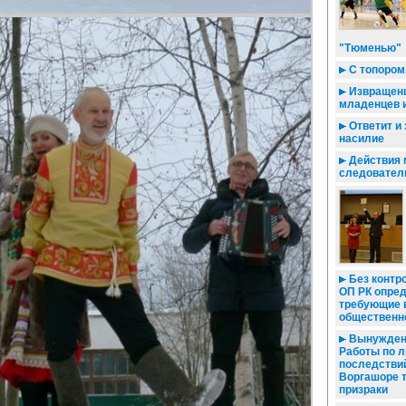
"Тюменью"
С топором
Извращенц
младенцев и
Ответит и 
насилие
Действия 
следовател
Без контро
ОП РК опре
требующие 
общественн
Вынужденн
Работы по 
последствий
Воргашоре 
призраки