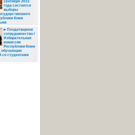
сентябре 2015
года состоятся
выборы
осударственного
публики Коми
зыва
Плодотворное
сотрудничество /
Избирательная
комиссия
Республики Коми
д обучающих
й со студентами