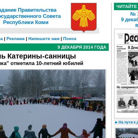
ЧИТАЙТЕ
здание Правительства
№ 1
осударственного Совета
9 дека
Республики Коми
а
|
Реклама
|
Напишите нам
|
Поиск
9 ДЕКАБРЯ 2014 ГОДА
нь Катерины-санницы
нка" отметила 10-летний юбилей
На пути к 