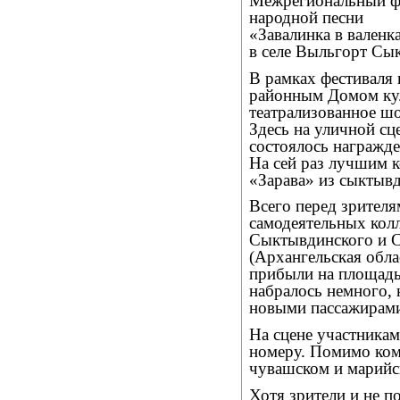
Межрегиональный фе
народной песни
«Завалинка в вален
в селе Выльгорт Сы
В рамках фестиваля
районным Домом кул
театрализованное ш
Здесь на уличной сц
состоялось награжде
На сей раз лучшим 
«Зарава» из сыктывд
Всего перед зрителя
самодеятельных кол
Сыктывдинского и 
(Архангельская обла
прибыли на площадь
набралось немного,
новыми пассажирам
На сцене участникам
номеру. Помимо коми
чувашском и марийс
Хотя зрители и не п