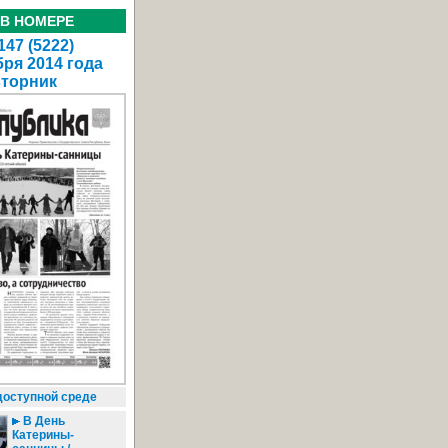
 В НОМЕРЕ
47 (5222)
бря 2014 года
вторник
доступной среде
В День
Катерины-