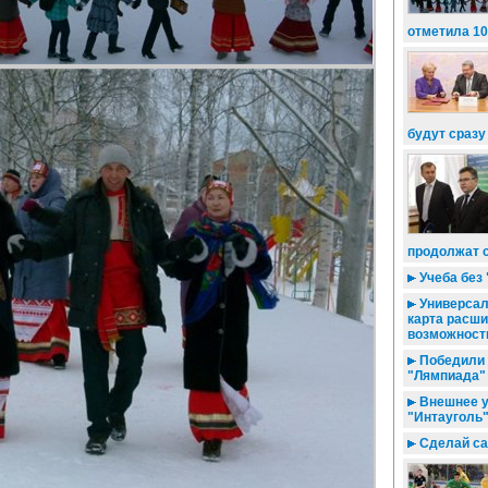
отметила 1
будут сразу
продолжат 
Учеба без 
Универсал
карта расш
возможност
Победили 
"Лямпиада"
Внешнее у
"Интауголь"
Сделай са