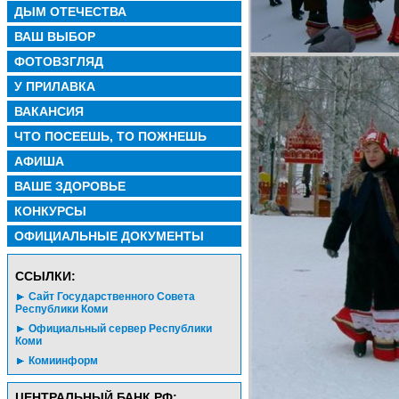
ДЫМ ОТЕЧЕСТВА
ВАШ ВЫБОР
ФОТОВЗГЛЯД
У ПРИЛАВКА
ВАКАНСИЯ
ЧТО ПОСЕЕШЬ, ТО ПОЖНЕШЬ
АФИША
ВАШЕ ЗДОРОВЬЕ
КОНКУРСЫ
ОФИЦИАЛЬНЫЕ ДОКУМЕНТЫ
CСЫЛКИ:
Сайт Государственного Совета
Республики Коми
Официальный сервер Республики
Коми
Комиинформ
ЦЕНТРАЛЬНЫЙ БАНК РФ: