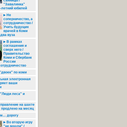
санницы /
"Завалинка"
0-летний юбилей
Не
соперничество, а
сотрудничество /
Учить будущих
врачей в Коми
 два вуза
В рамках
соглашения и
сверх него /
Правительство
Коми и Сбербанк
России
сотрудничество
"двоек" по коми
ьная электронная
иряет ваши
и
"Люди леса" и
правление на шахте
 продлено на месяц
м… дорогу
Во вторую игру
"не вошли" /