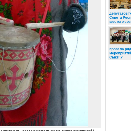
депутатов Г
Совета Рес
шестого со
провела ря
мероприяти
СыктГУ