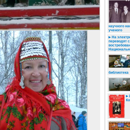
научного на
ученого
На электр
переводят 
востребова
Национальн
библиотека
Ко