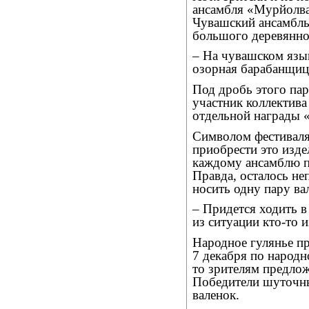
ансамбля «Мурйолва»
Чувашский ансамбль
большого деревянно
– На чувашском язык
озорная барабанщиц
Под дробь этого пар
участник коллектив
отдельной награды «
Символом фестиваля
приобрести это изде
каждому ансамблю п
Правда, осталось не
носить одну пару ва
– Придется ходить в
из ситуации кто-то 
Народное гулянье п
7 декабря по народ
то зрителям предлож
Победители шуточны
валенок.