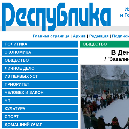
И
и Г
Главная страница
|
Архив
|
Редакция
|
Подписк
ПОЛИТИКА
ОБЩЕСТВО
В Де
ЭКОНОМИКА
/ "Завали
ОБЩЕСТВО
ЛИЧНОЕ ДЕЛО
ИЗ ПЕРВЫХ УСТ
ПРИОРИТЕТ
ЧЕЛОВЕК И ЗАКОН
ЧП
КУЛЬТУРА
СПОРТ
ДОМАШНИЙ ОЧАГ