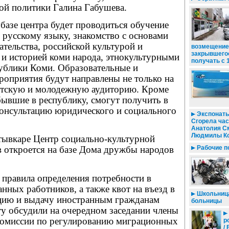
ой политики Галина Габушева.
 базе центра будет проводиться обучение
русскому языку, знакомство с основами
ательства, российской культурой и
возмещение
закрывшегос
 и историей коми народа, этнокультурными
получать с 
ублики Коми. Образовательные и
роприятия будут направлены не только на
детскую и молодежную аудиторию. Кроме
бывшие в республику, смогут получить в
консультацию юридического и социального
Экспонаты
Сгорела час
Анатолия С
Людмилы К
тывкаре Центр социально-культурной
Рабочие по
в откроется на базе Дома дружбы народов
 правила определения потребности в
нных работников, а также квот на въезд в
Школьница
цию и выдачу иностранным гражданам
больницы
ту обсудили на очередном заседании члены
комиссии по регулированию миграционных
р
/