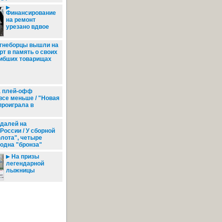
Финансирование
на ремонт
урезано вдвое
гнеборцы вышли на
рт в память о своих
ибших товарищах
 плей-офф
все меньше / "Новая
проиграла в
далей на
России / У сборной
олота", четыре
 одна "бронза"
На призы
легендарной
лыжницы