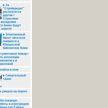
За
"Стройкредит"
расплатятся
другие /
Страховое
 вкладчики
я банка будут
1 апреля
Электронный
билет читателя
появился в
Юношеской
библиотеке Коми
 уничтожил пожар /
ть коллекции
милингиса и
оролевой
гибли в огне
Смертельный
таран
 умерла на пороге
На очереди -
оботы и агрогородок
 Вячеслав Гайзер