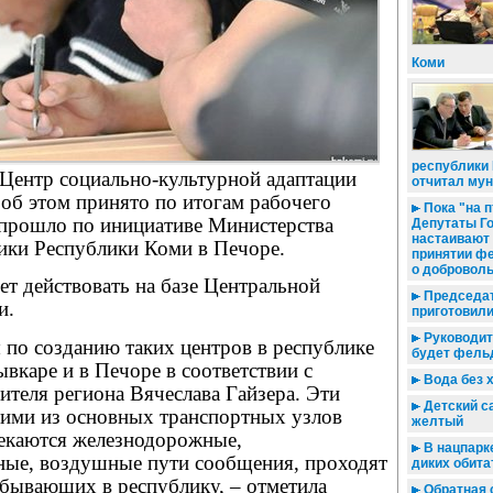
Коми
республики
 Центр социально-культурной адаптации
отчитал му
об этом принято по итогам рабочего
Пока "на п
 прошло по инициативе Министерства
Депутаты Г
настаивают
ики Республики Коми в Печоре.
принятии ф
о добровол
ет действовать на базе Центральной
Председат
и.
приготовили
Руководит
 по созданию таких центров в республике
будет фель
вкаре и в Печоре в соответствии с
Вода без 
теля региона Вячеслава Гайзера. Эти
Детский са
ними из основных транспортных узлов
желтый
секаются железнодорожные,
В нацпарк
ные, воздушные пути сообщения, проходят
диких обита
бывающих в республику, – отметила
Обратная 