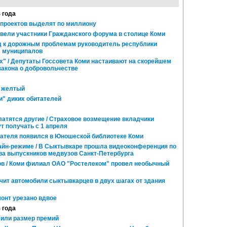
4 года
проектов выделят по миллиону
 вели участники Гражданского форума в столице Коми
 к дорожным проблемам руководитель республики
л муниципалов
х" / Депутаты Госсовета Коми настаивают на скорейшем
закона о добровольчестве
в желтый
и" диких обитателей
латятся другие / Страховое возмещение вкладчики
т получать с 1 апреля
ателя появился в Юношеской библиотеке Коми
йн-режиме / В Сыктывкаре прошла видеоконференция по
ва выпускников медвузов Санкт-Петербурга
в / Коми филиал ОАО "Ростелеком" провел необычный
чит автомобили сыктывкарцев в двух шагах от здания
онт урезано вдвое
4 года
или размер премий