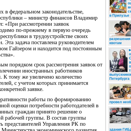
о
м
х в федеральном законодательстве,
с
в Прилузье
республики – министр финансов Владимир
л: «При рассмотрении заявок
ходимо по-прежнему в первую очередь
республики в трудоустройстве своих
разрешения 
. Эта задача поставлена руководителем
квотам
вом Гайзером и находится под постоянным
ства».
о
вым порядком срок рассмотрения заявок от
п
ивлечении иностранных работников
т
выпускников
. К тому же увеличено количество
Петербурга
елей, с учетом которых принимается
онкретной заявке.
еративности работы по формированию
провел нео
енной оценки потребности работодателей в
анных граждан принято решение о
ой рабочей группы. В состав группы
ь представителей Управления РК по
, Министерства экономического развития
здания ГИБ