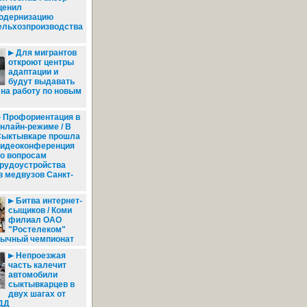
ценил
одернизацию
ельхозпроизводства
Для мигрантов
откроют центры
адаптации и
будут выдавать
на работу по новым
Профориентация в
нлайн-режиме / В
Сыктывкаре прошла
видеоконференция
о вопросам
рудоустройства
 медвузов Санкт-
Битва интернет-
сыщиков / Коми
филиал ОАО
"Ростелеком"
бычный чемпионат
Непроезжая
часть калечит
автомобили
сыктывкарцев в
двух шагах от
ДД