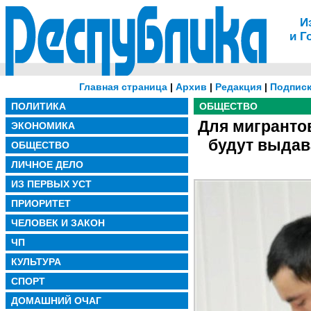
И
и Г
Главная страница
|
Архив
|
Редакция
|
Подписк
ПОЛИТИКА
ОБЩЕСТВО
Для мигранто
ЭКОНОМИКА
будут выдав
ОБЩЕСТВО
ЛИЧНОЕ ДЕЛО
ИЗ ПЕРВЫХ УСТ
ПРИОРИТЕТ
ЧЕЛОВЕК И ЗАКОН
ЧП
КУЛЬТУРА
СПОРТ
ДОМАШНИЙ ОЧАГ