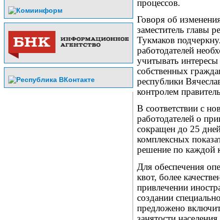
процессов.
Говоря об изменения
заместитель главы 
Тукмаков подчеркну
работодателей необ
учитывать интересы 
собственных граждан
республики Вячесла
контролем правитель
В соответствии с но
работодателей о пр
сокращен до 25 дней
комплексных показат
решение по каждой к
Для обеспечения оп
квот, более качеств
привлечении иностр
создании специальн
предложено включит
занятости населения