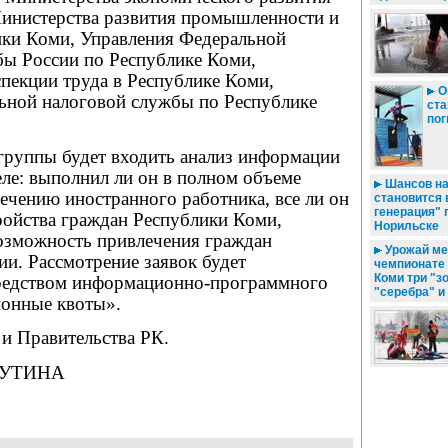
инистерства развития промышленности и
ики Коми, Управления Федеральной
ы России по Республике Коми,
пекции труда в Республике Коми,
О
ьной налоговой службы по Республике
ста
пог
группы будет входить анализ информации
ле: выполнил ли он в полном объеме
Шансов на
ечению иностранного работника, все ли он
становится 
генерация" 
ройства граждан Республики Коми,
Норильске
возможность привлечения граждан
Урожай ме
и. Рассмотрение заявок будет
чемпионате 
Коми три "з
редством информационно-программного
"серебра" и
онные квоты».
и Правительства РК.
ТРУТИНА