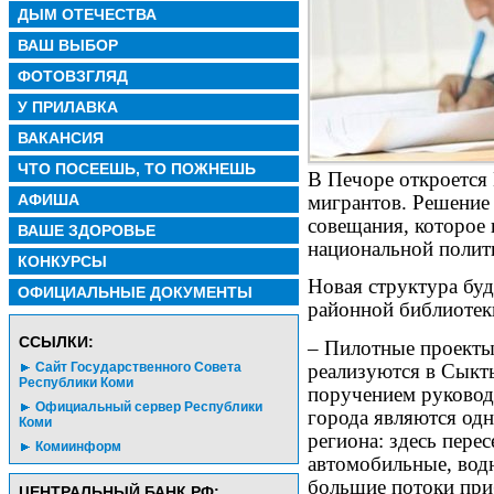
ДЫМ ОТЕЧЕСТВА
ВАШ ВЫБОР
ФОТОВЗГЛЯД
У ПРИЛАВКА
ВАКАНСИЯ
ЧТО ПОСЕЕШЬ, ТО ПОЖНЕШЬ
В Печоре откроется
АФИША
мигрантов. Решение 
совещания, которое
ВАШЕ ЗДОРОВЬЕ
национальной полит
КОНКУРСЫ
Новая структура буд
ОФИЦИАЛЬНЫЕ ДОКУМЕНТЫ
районной библиотек
CСЫЛКИ:
– Пилотные проекты
реализуются в Сыкты
Сайт Государственного Совета
Республики Коми
поручением руководи
Официальный сервер Республики
города являются од
Коми
региона: здесь пере
Комиинформ
автомобильные, вод
большие потоки при
ЦЕНТРАЛЬНЫЙ БАНК РФ: