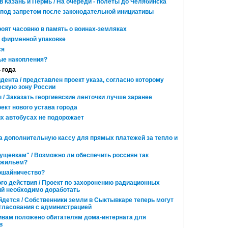
Казань и Пермь / На очереди - полеты до Челябинска
 под запретом после законодательной инициативы
оят часовню в память о воинах-земляках
 фирменной упаковке
ся
ые накопления?
4 года
ента / представлен проект указа, согласно которому
ескую зону России
/ Заказать георгиевские ленточки лучше заранее
ект нового устава города
х автобусах не подорожает
а дополнительную кассу для прямых платежей за тепло и
ущевкам" / Возможно ли обеспечить россиян так
 жильем?
ошайничество?
о действия / Проект по захоронению радиационных
ый необходимо доработать
йдется / Собственники земли в Сыктывкаре теперь могут
огласования с администрацией
вам положено обитателям дома-интерната для
в