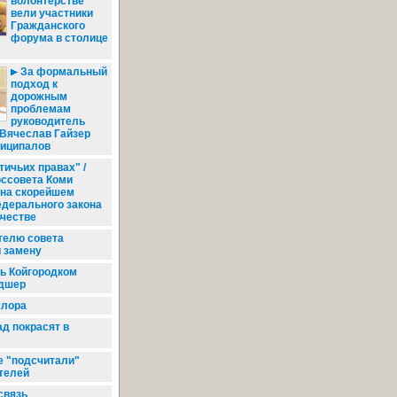
волонтерстве
вели участники
Гражданского
форума в столице
За формальный
подход к
дорожным
проблемам
руководитель
 Вячеслав Гайзер
ниципалов
тичьих правах" /
оссовета Коми
 на скорейшем
едерального закона
ьчестве
елю совета
 замену
ь Койгородком
дшер
хлора
д покрасят в
е "подсчитали"
телей
связь