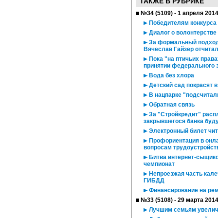
ТАКЖЕ В РУБРИКЕ
№34 (5109) - 1 апреля 201
Победителям конкурса 
Диалог о волонтерстве
За формальный подход
Вячеслав Гайзер отчита
Пока "на птичьих права
принятии федерального 
Вода без хлора
Детский сад покрасят 
В нацпарке "подсчитал
Обратная связь
За "Стройкредит" расп
закрывшегося банка буду
Электронный билет чит
Профориентация в онла
вопросам трудоустройст
Битва интернет-сыщико
чемпионат
Непроезжая часть кале
ГИБДД
Финансирование на рем
№33 (5108) - 29 марта 201
Лучшим семьям увелич