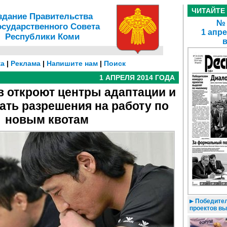
ЧИТАЙТЕ
здание Правительства
№ 
осударственного Совета
1 апре
Республики Коми
а
|
Реклама
|
Напишите нам
|
Поиск
1 АПРЕЛЯ 2014 ГОДА
в откроют центры адаптации и
ать разрешения на работу по
новым квотам
Победител
проектов в