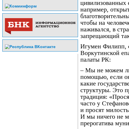
цивилизованных 
например, открыт
благотворительны
чтобы на человеч
наживался, в стр
запрещающий так
Игумен Филипп, 
Воркутинской еп
палаты РК:
– Мы не можем л
помощью, если он
какие государст
структуры. Это п
традиция: «Прося
часто у Стефанов
и просят милост
И мы ничего не м
прерогатива мун