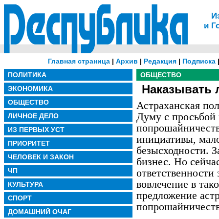
И
и Г
Главная страница
|
Архив
|
Редакция
|
Подписка
ПОЛИТИКА
ОБЩЕСТВО
Наказывать 
ЭКОНОМИКА
ОБЩЕСТВО
Астраханская пол
Думу с просьбой 
ЛИЧНОЕ ДЕЛО
попрошайничеств
ИЗ ПЕРВЫХ УСТ
инициативы, мал
ПРИОРИТЕТ
безысходности. 
ЧЕЛОВЕК И ЗАКОН
бизнес. Но сейчас
ЧП
ответственности 
вовлечение в так
КУЛЬТУРА
предложение астр
СПОРТ
попрошайничест
ДОМАШНИЙ ОЧАГ