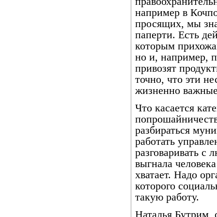
правоохранительн
например в Кочпо
просящих, мы зна
паперти. Есть д
которым прихожа
но и, например, 
привозят продукт
точно, что эти не
жизненно важные
Что касается кат
попрошайничество
разбираться мун
работать управле
разговаривать с 
выгнала человека
хватает. Надо орг
которого социал
такую работу.
Наталья Бутрим,