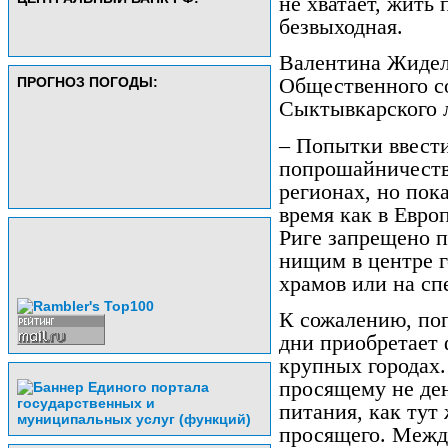
не хватает, жить 
безвыходная.
Валентина Жидел
ПРОГНОЗ ПОГОДЫ:
Общественного с
Сыктывкарского л
– Попытки ввест
попрошайничеств
регионах, но пок
время как в Евро
Риге запрещено 
нищим в центре г
храмов или на с
К сожалению, по
дни приобретает 
крупных городах.
просящему не ден
питания, как тут
просящего. Межд