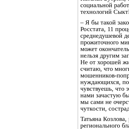
социальной рабо
технологий Сыкт
– Я бы такой зак
Росстата, 11 про
среднедушевой д
прожиточного ми
может окончатель
нельзя другим за
Не от хорошей жи
считаю, что мног
мошенников-попр
нуждающихся, поп
чувствуешь, что 
нами зачастую бы
мы сами не очерс
чуткости, состр
Татьяна Козлова,
регионального бл