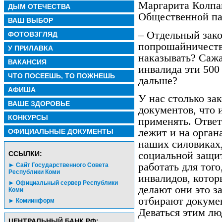
Маргарита Колпа
ДЫМ ОТЕЧЕСТВА
Общественной па
ВАШ ВЫБОР
– Отдельный зако
ФОТОВЗГЛЯД
попрошайничество
У ПРИЛАВКА
наказывать? Саж
ВАКАНСИЯ
инвалида эти 500
ЧТО ПОСЕЕШЬ, ТО ПОЖНЕШЬ
дальше?
АФИША
У нас столько за
ВАШЕ ЗДОРОВЬЕ
документов, что 
КОНКУРСЫ
применять. Отве
лежит и на орган
ОФИЦИАЛЬНЫЕ ДОКУМЕНТЫ
наших силовиках,
социальной защи
CСЫЛКИ:
работать для тог
Сайт Государственного Совета
Республики Коми
инвалидов, кото
Официальный сервер Республики
делают они это з
Коми
отбирают докумен
Комиинформ
Деваться этим лю
ЦЕНТРАЛЬНЫЙ БАНК РФ: