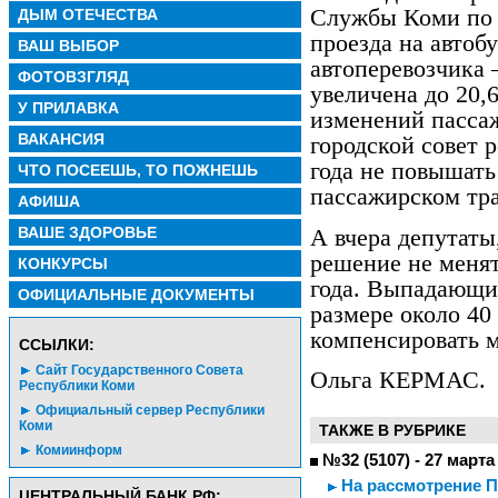
Службы Коми по 
ДЫМ ОТЕЧЕСТВА
проезда на автоб
ВАШ ВЫБОР
автоперевозчика
ФОТОВЗГЛЯД
увеличена до 20,
У ПРИЛАВКА
изменений пасса
ВАКАНСИЯ
городской совет 
года не повышать
ЧТО ПОСЕЕШЬ, ТО ПОЖНЕШЬ
пассажирском тр
АФИША
ВАШЕ ЗДОРОВЬЕ
А вчера депутаты
решение не менят
КОНКУРСЫ
года. Выпадающие
ОФИЦИАЛЬНЫЕ ДОКУМЕНТЫ
размере около 40
компенсировать 
CСЫЛКИ:
Сайт Государственного Совета
Ольга КЕРМАС.
Республики Коми
Официальный сервер Республики
Коми
ТАКЖЕ В РУБРИКЕ
Комиинформ
№32 (5107) - 27 марта
На рассмотрение Пр
ЦЕНТРАЛЬНЫЙ БАНК РФ: