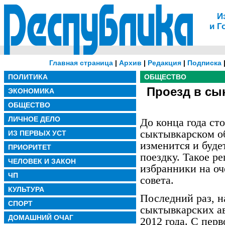
И
и Г
Главная страница
|
Архив
|
Редакция
|
Подписка
ПОЛИТИКА
ОБЩЕСТВО
Проезд в сы
ЭКОНОМИКА
ОБЩЕСТВО
ЛИЧНОЕ ДЕЛО
До конца года ст
сыктывкарском о
ИЗ ПЕРВЫХ УСТ
изменится и будет
ПРИОРИТЕТ
поездку. Такое р
ЧЕЛОВЕК И ЗАКОН
избранники на оч
ЧП
совета.
КУЛЬТУРА
Последний раз, н
СПОРТ
сыктывкарских ав
ДОМАШНИЙ ОЧАГ
2012 года. С перв