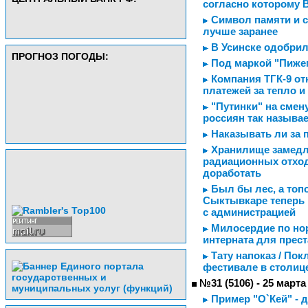
согласно которому 
Символ памяти и сл
лучше заранее
В Усинске одобрил
ПРОГНОЗ ПОГОДЫ:
Под маркой "Пиже
Компания ТГК-9 о
платежей за тепло и
"Путинки" на смен
россиян так назыв
Наказывать ли за 
Хранилище замедле
радиационных отхо
доработать
Был бы лес, а топо
Сыктывкаре теперь 
с администрацией
Милосердие по но
интерната для прес
Тату напоказ / Пок
фестивале в столиц
№31 (5106) - 25 марта
Пример "О`Кей" - д