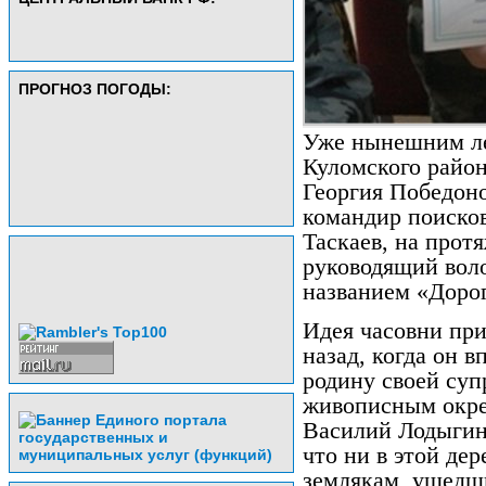
ПРОГНОЗ ПОГОДЫ:
Уже нынешним ле
Куломского район
Георгия Победоно
командир поисков
Таскаев, на прот
руководящий вол
названием «Дорог
Идея часовни при
назад, когда он 
родину своей суп
живописным окре
Василий Лодыгин.
что ни в этой дер
землякам, ушедш