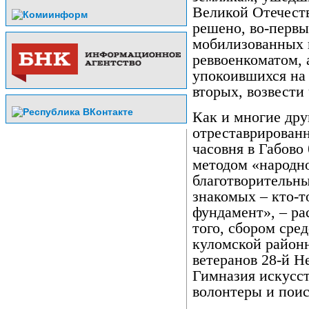
Великой Отечест
решено, во-первы
мобилизованных 
реввоенкоматом, 
упокоившихся на 
вторых, возвести
Как и многие дру
отреставрирован
часовня в Габово
методом «народн
благотворительны
знакомых – кто-то
фундамент», – ра
того, сбором сре
куломской районн
ветеранов 28-й Н
Гимназия искусст
волонтеры и поис