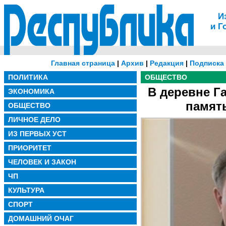
И
и Г
Главная страница
|
Архив
|
Редакция
|
Подписка
ПОЛИТИКА
ОБЩЕСТВО
В деревне Г
ЭКОНОМИКА
память
ОБЩЕСТВО
ЛИЧНОЕ ДЕЛО
ИЗ ПЕРВЫХ УСТ
ПРИОРИТЕТ
ЧЕЛОВЕК И ЗАКОН
ЧП
КУЛЬТУРА
СПОРТ
ДОМАШНИЙ ОЧАГ