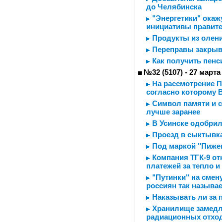
до Челябинска
"Энергетики" окаж
инициативы правит
Продукты из олен
Переправы закры
Как получить пен
№32 (5107) - 27 марта
На рассмотрение Пр
согласно которому 
Символ памяти и сл
лучше заранее
В Усинске одобрил
Проезд в сыктывка
Под маркой "Пиже
Компания ТГК-9 о
платежей за тепло и
"Путинки" на смен
россиян так назыв
Наказывать ли за 
Хранилище замедле
радиационных отхо