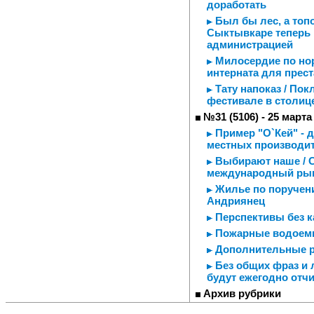
доработать
Был бы лес, а топо
Сыктывкаре теперь 
администрацией
Милосердие по но
интерната для прес
Тату напоказ / Пок
фестивале в столиц
№31 (5106) - 25 марта
Пример "О`Кей" - 
местных производи
Выбирают наше / С
международный ры
Жилье по поручен
Андриянец
Перспективы без ка
Пожарные водоемы
Дополнительные 
Без общих фраз и 
будут ежегодно отч
Архив рубрики