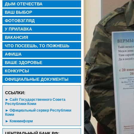
ДЫМ ОТЕЧЕСТВА
ВАШ ВЫБОР
ФОТОВЗГЛЯД
У ПРИЛАВКА
ВАКАНСИЯ
ЧТО ПОСЕЕШЬ, ТО ПОЖНЕШЬ
АФИША
ВАШЕ ЗДОРОВЬЕ
КОНКУРСЫ
ОФИЦИАЛЬНЫЕ ДОКУМЕНТЫ
CСЫЛКИ:
Сайт Государственного Совета
Республики Коми
Официальный сервер Республики
Коми
Комиинформ
ЦЕНТРАЛЬНЫЙ БАНК РФ: