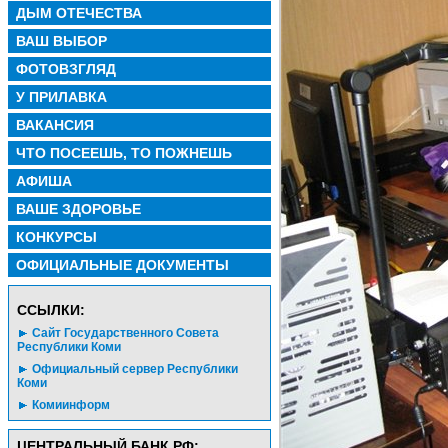
ДЫМ ОТЕЧЕСТВА
ВАШ ВЫБОР
ФОТОВЗГЛЯД
У ПРИЛАВКА
ВАКАНСИЯ
ЧТО ПОСЕЕШЬ, ТО ПОЖНЕШЬ
АФИША
ВАШЕ ЗДОРОВЬЕ
КОНКУРСЫ
ОФИЦИАЛЬНЫЕ ДОКУМЕНТЫ
CСЫЛКИ:
Сайт Государственного Совета
Республики Коми
Официальный сервер Республики
Коми
Комиинформ
ЦЕНТРАЛЬНЫЙ БАНК РФ: