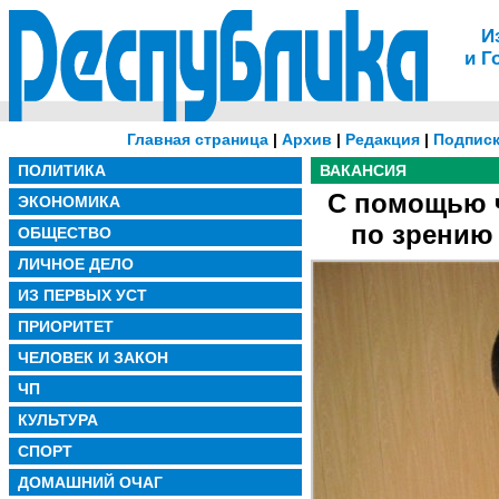
И
и Г
Главная страница
|
Архив
|
Редакция
|
Подписк
ПОЛИТИКА
ВАКАНСИЯ
С помощью 
ЭКОНОМИКА
по зрению 
ОБЩЕСТВО
ЛИЧНОЕ ДЕЛО
ИЗ ПЕРВЫХ УСТ
ПРИОРИТЕТ
ЧЕЛОВЕК И ЗАКОН
ЧП
КУЛЬТУРА
СПОРТ
ДОМАШНИЙ ОЧАГ