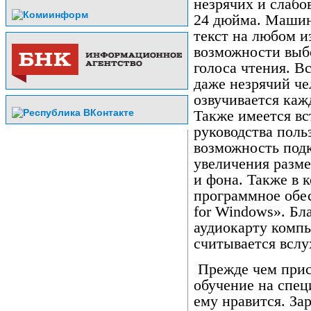
незрячих и слаб
24 дюйма. Машин
текст на любом и
возможности выбо
голоса чтения. В
даже незрячий че
озвучивается ка
Также имеется вс
руководства поль
возможность под
увеличения разме
и фона. Также в 
программное обес
for Windows». Бл
аудиокарту комп
считывается вслу
Прежде чем прис
обучение на спец
ему нравится. Зар