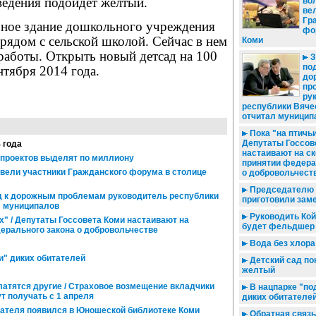
ведения подойдет желтый.
во
ве
Гр
ное здание дошкольного учреждения
фо
 рядом с сельской школой. Сейчас в нем
Коми
работы. Открыть новый детсад на 100
З
по
нтября 2014 года.
до
пр
ру
республики Вяче
отчитал муницип
Пока "на птичьи
Депутаты Госсов
4 года
настаивают на с
проектов выделят по миллиону
принятии федера
 вели участники Гражданского форума в столице
о добровольчест
Председателю 
 к дорожным проблемам руководитель республики
приготовили зам
л муниципалов
Руководить Ко
х" / Депутаты Госсовета Коми настаивают на
будет фельдшер
ерального закона о добровольчестве
Вода без хлора
и" диких обитателей
Детский сад по
желтый
латятся другие / Страховое возмещение вкладчики
В нацпарке "по
т получать с 1 апреля
диких обитателе
ателя появился в Юношеской библиотеке Коми
Обратная связь