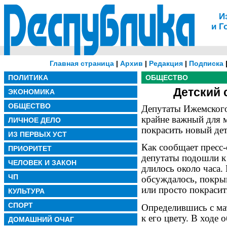
И
и Г
Главная страница
|
Архив
|
Редакция
|
Подписка
ПОЛИТИКА
ОБЩЕСТВО
Детский 
ЭКОНОМИКА
ОБЩЕСТВО
Депутаты Ижемского
крайне важный для м
ЛИЧНОЕ ДЕЛО
покрасить новый дет
ИЗ ПЕРВЫХ УСТ
Как сообщает пресс-
ПРИОРИТЕТ
депутаты подошли к
ЧЕЛОВЕК И ЗАКОН
длилось около часа.
ЧП
обсуждалось, покры
или просто покрасит
КУЛЬТУРА
СПОРТ
Определившись с ма
к его цвету. В ходе
ДОМАШНИЙ ОЧАГ