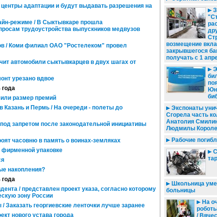
 центры адаптации и будут выдавать разрешения на
З
"С
йн-режиме / В Сыктывкаре прошла
ра
просам трудоустройства выпускников медвузов
дру
Ст
возмещение вкла
в / Коми филиал ОАО "Ростелеком" провел
закрывшегося ба
получать с 1 апр
чит автомобили сыктывкарцев в двух шагах от
Э
би
онт урезано вдвое
по
4 года
Юн
би
или размер премий
Казань и Пермь / На очереди - полеты до
Экспонаты унич
Сгорела часть к
Анатолия Смилин
 под запретом после законодательной инициативы
Людмилы Короле
Рабочие погибл
оят часовню в память о воинах-земляках
 фирменной упаковке
С
та
ся
ые накопления?
4 года
Школьница умер
ента / представлен проект указа, согласно которому
больницы
ескую зону России
На оч
/ Заказать георгиевские ленточки лучше заранее
роботы
ект нового устава города
/ Вяче