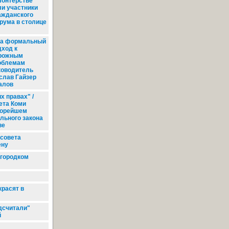
лонтерстве
ли участники
ажданского
рума в столице
а формальный
дход к
рожным
облемам
ководитель
слав Гайзер
алов
х правах" /
ета Коми
корейшем
льного закона
ве
совета
ену
йгородком
красят в
дсчитали"
й