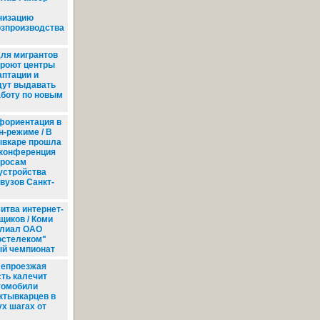
л
низацию
зпроизводства
ля мигрантов
кроют центры
аптации и
дут выдавать
аботу по новым
ориентация в
н-режиме / В
вкаре прошла
конференция
просам
устройства
вузов Санкт-
итва интернет-
щиков / Коми
лиал ОАО
остелеком"
ый чемпионат
епроезжая
сть калечит
томобили
ктывкарцев в
ух шагах от