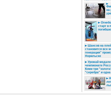
Фи
на
ур
Огнебо
старт в 
погибши
Шансов на пле
становится все м
генерация" проиг
Норильске
Урожай медале
чемпионате Росси
Коми три "золота
"серебра" и одна
Н
ле
лы