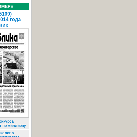
ОМЕРЕ
5109)
2014 года
ник
онкурса
т по миллиону
иалог о