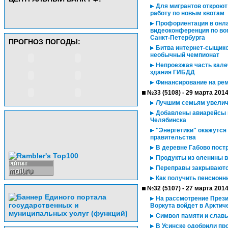
Для мигрантов откроют
работу по новым квотам
Профориентация в онла
видеоконференция по во
Санкт-Петербурга
ПРОГНОЗ ПОГОДЫ:
Битва интернет-сыщико
необычный чемпионат
Непроезжая часть кале
здания ГИБДД
Финансирование на рем
№33 (5108) - 29 марта 201
Лучшим семьям увелич
Добавлены авиарейсы в 
Челябинска
"Энергетики" окажутся
правительства
В деревне Габово постр
Продукты из оленины в
Переправы закрывают
Как получить пенсионн
№32 (5107) - 27 марта 201
На рассмотрение Презид
Воркута войдет в Арктич
Символ памяти и славы 
В Усинске одобрили про