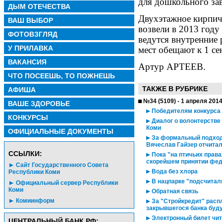
для дошкольного за
ДЫМ ОТЕЧЕСТВА
Двухэтажное кирпич
ВАШ ВЫБОР
возвели в 2013 году
ФОТОВЗГЛЯД
ведутся внутренние 
У ПРИЛАВКА
мест обещают к 1 се
ВАКАНСИЯ
Артур АРТЕЕВ.
ЧТО ПОСЕЕШЬ, ТО ПОЖНЕШЬ
ТАКЖЕ В РУБРИКЕ
АФИША
№34 (5109) - 1 апреля 201
ВАШЕ ЗДОРОВЬЕ
Победителям конкурса 
КОНКУРСЫ
Диалог о волонтерстве
Коми
ОФИЦИАЛЬНЫЕ ДОКУМЕНТЫ
За формальный подход
Вячеслав Гайзер отчита
CСЫЛКИ:
Пока "на птичьих права
скорейшем принятии фед
Сайт Государственного Совета
Вода без хлора
Республики Коми
В нацпарке "подсчитал
Официальный сервер Республики
Коми
Обратная связь
Комиинформ
За "Стройкредит" расп
закрывшегося банка буду
Электронный билет чит
ЦЕНТРАЛЬНЫЙ БАНК РФ: