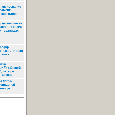
нансирование
 ремонт
езано вдвое
рцы вышли на
память о своих
х товарищах
й-офф
еньше / "Новая
рала в
й на
и / У сборной
", четыре
 "бронза"
а призы
гендарной
жницы