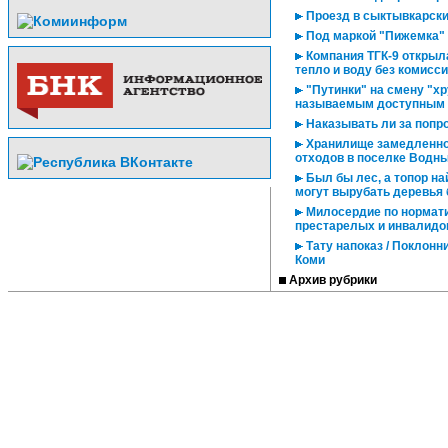
Проезд в сыктывкарски
Под маркой "Пижемка"
Компания ТГК-9 открыл
тепло и воду без комисс
"Путинки" на смену "хр
называемым доступным
Наказывать ли за попр
Хранилище замедленног
отходов в поселке Водн
Был бы лес, а топор на
могут вырубать деревья 
Милосердие по нормати
престарелых и инвалидо
Тату напоказ / Поклонн
Коми
Архив рубрики