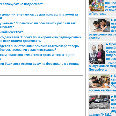
оцени
х автобусах не подорожает
модер
сельхо
в Прилузье
а дополнительную кассу для прямых платежей за
ии
Д
ущевкам" / Возможно ли обеспечить россиян так
от
 жильем?
ад
бу
ошайничество?
разрешения на р
о действия / Проект по захоронению радиационных
квотам
ый необходимо доработать
Проф
йдется / Собственники земли в Сыктывкаре теперь
онлай
без согласования с администрацией
Сыкты
вам положено обитателям дома-интерната для
видео
в
по во
трудо
ики боди-арта отвели душу на фестивале в столице
выпускников мед
Петербурга
Б
сы
фи
"Р
провел необычн
Н
ча
ав
сы
дв
здания ГИБДД