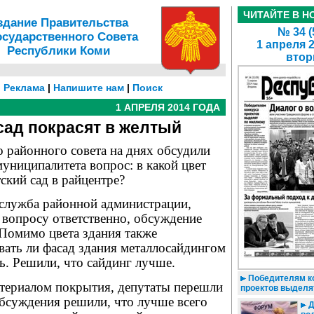
ЧИТАЙТЕ В Н
здание Правительства
№ 34 (
осударственного Совета
1 апреля 
Республики Коми
втор
|
Реклама
|
Напишите нам
|
Поиск
1 АПРЕЛЯ 2014 ГОДА
сад покрасят в желтый
 районного совета на днях обсудили
униципалитета вопрос: в какой цвет
ский сад в райцентре?
служба рай­онной администрации,
 вопросу ответственно, обсуждение
 Помимо цвета здания также
вать ли фасад здания металлосайдингом
ь. Решили, что сайдинг лучше.
Победителям к
териалом покрытия, депутаты перешли
проектов выделя
 обсуждения решили, что лучше всего
Д