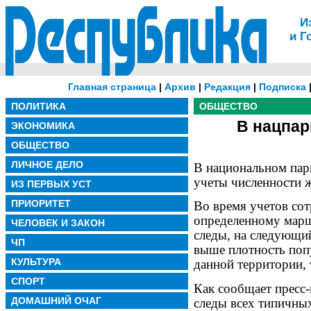
И
и Г
Главная страница
|
Архив
|
Редакция
|
Подписка
ПОЛИТИКА
ОБЩЕСТВО
В нацпар
ЭКОНОМИКА
ОБЩЕСТВО
ЛИЧНОЕ ДЕЛО
В национальном пар
учеты численности 
ИЗ ПЕРВЫХ УСТ
ПРИОРИТЕТ
Во время учетов сот
определенному марш
ЧЕЛОВЕК И ЗАКОН
следы, на следующий
ЧП
выше плотность поп
КУЛЬТУРА
данной территории, 
СПОРТ
Как сообщает пресс
ДОМАШНИЙ ОЧАГ
следы всех типичных