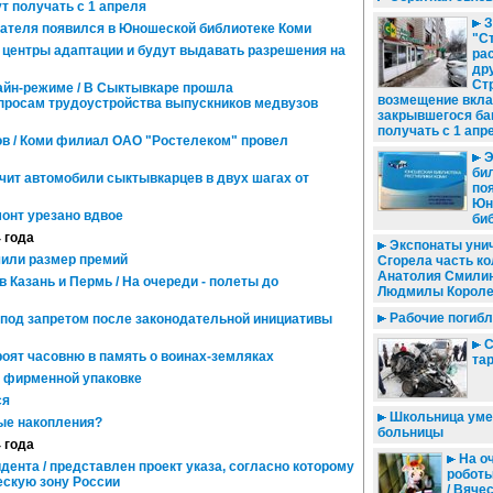
т получать с 1 апреля
З
ателя появился в Юношеской библиотеке Коми
"С
 центры адаптации и будут выдавать разрешения на
ра
дру
Ст
йн-режиме / В Сыктывкаре прошла
возмещение вкла
просам трудоустройства выпускников медвузов
закрывшегося ба
получать с 1 апр
в / Коми филиал ОАО "Ростелеком" провел
Э
би
чит автомобили сыктывкарцев в двух шагах от
по
Юн
онт урезано вдвое
би
4 года
Экспонаты унич
или размер премий
Сгорела часть к
Анатолия Смилин
Казань и Пермь / На очереди - полеты до
Людмилы Короле
Рабочие погибл
 под запретом после законодательной инициативы
С
оят часовню в память о воинах-земляках
та
 фирменной упаковке
ся
Школьница умер
ые накопления?
больницы
4 года
На оч
ента / представлен проект указа, согласно которому
роботы
ескую зону России
/ Вяче