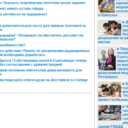
/ Заказать георгиевские ленточки лучше заранее
оцени
модер
ект нового устава города
сельхо
х автобусах не подорожает
в Прилузье
Д
а дополнительную кассу для прямых платежей за
от
ии
ад
бу
ущевкам" / Возможно ли обеспечить россиян так
разрешения на р
 жильем?
квотам
ошайничество?
Проф
о действия / Проект по захоронению радиационных
онлай
ый необходимо доработать
Сыкты
йдется / Собственники земли в Сыктывкаре теперь
видео
без согласования с администрацией
по во
трудо
вам положено обитателям дома-интерната для
выпускников мед
в
Петербурга
ики боди-арта отвели душу на фестивале в столице
Б
сы
фи
"Р
провел необычн
Н
ча
ав
сы
дв
здания ГИБДД