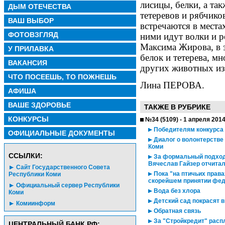
лисицы, белки, а так
ДЫМ ОТЕЧЕСТВА
тетеревов и рябчико
ВАШ ВЫБОР
встречаются в места
ФОТОВЗГЛЯД
ними идут волки и 
Максима Жирова, в 
У ПРИЛАВКА
белок и тетерева, м
ВАКАНСИЯ
других животных из
ЧТО ПОСЕЕШЬ, ТО ПОЖНЕШЬ
Лина ПЕРОВА.
АФИША
ВАШЕ ЗДОРОВЬЕ
ТАКЖЕ В РУБРИКЕ
КОНКУРСЫ
№34 (5109) - 1 апреля 201
Победителям конкурса 
ОФИЦИАЛЬНЫЕ ДОКУМЕНТЫ
Диалог о волонтерстве
Коми
CСЫЛКИ:
За формальный подход
Вячеслав Гайзер отчита
Сайт Государственного Совета
Пока "на птичьих права
Республики Коми
скорейшем принятии фед
Официальный сервер Республики
Вода без хлора
Коми
Детский сад покрасят 
Комиинформ
Обратная связь
За "Стройкредит" расп
ЦЕНТРАЛЬНЫЙ БАНК РФ: