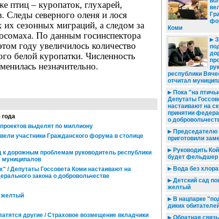
во
же птиц – куропаток, глухарей,
ве
в. Следы северного оленя и лося
Гр
фо
х их сезонных миграций, а следом за
Коми
росомаха. По данным госинспектора
З
этом году увеличилось количество
по
до
ного белой куропатки. Численность
пр
менилась незначительно.
ру
республики Вяче
отчитал муницип
Пока "на птичьи
Депутаты Госсов
настаивают на с
принятии федера
4 года
о добровольчест
проектов выделят по миллиону
Председателю 
 вели участники Гражданского форума в столице
приготовили зам
Руководить Ко
 к дорожным проблемам руководитель республики
будет фельдшер
л муниципалов
Вода без хлора
х" / Депутаты Госсовета Коми настаивают на
ерального закона о добровольчестве
Детский сад по
желтый
в желтый
В нацпарке "по
диких обитателе
латятся другие / Страховое возмещение вкладчики
Обратная связь