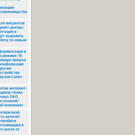
л
низацию
зпроизводства
ля мигрантов
кроют центры
аптации и
дут выдавать
аботу по новым
ориентация в
н-режиме / В
вкаре прошла
конференция
просам
устройства
вузов Санкт-
итва интернет-
щиков / Коми
лиал ОАО
остелеком"
ый чемпионат
епроезжая
сть калечит
томобили
ктывкарцев в
ух шагах от