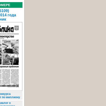
ОМЕРЕ
5109)
2014 года
ник
онкурса
т по миллиону
иалог о