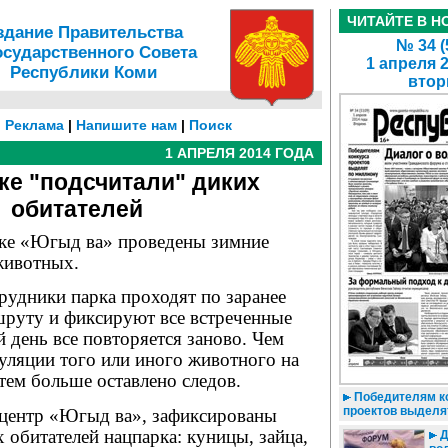
ЧИТАЙТЕ В Н
здание Правительства
№ 34 (
осударственного Совета
1 апреля 
Республики Коми
втор
|
Реклама
|
Напишите нам
|
Поиск
1 АПРЕЛЯ 2014 ГОДА
ке "подсчитали" диких
обитателей
ке «Югыд ва» проведены зимние
животных.
рудники парка проходят по заранее
руту и фиксируют все встреченные
 день все повторяется заново. Чем
уляции того или иного животного на
тем больше оставлено следов.
Победителям к
проектов выделя
-центр «Югыд ва», зафиксированы
 обитателей нацпарка: куницы, зайца,
Д