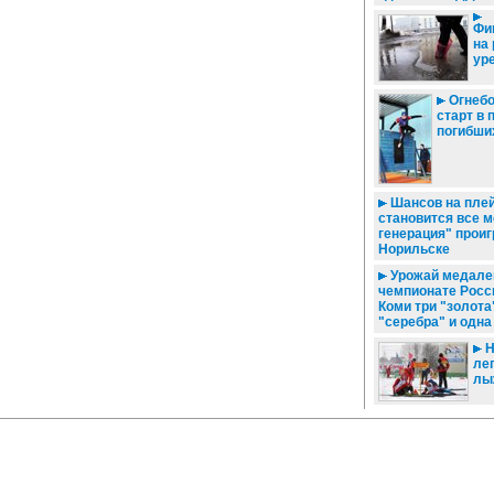
Фи
на
ур
Огнебо
старт в 
погибши
Шансов на пле
становится все м
генерация" проиг
Норильске
Урожай медале
чемпионате Росси
Коми три "золота
"серебра" и одна
Н
ле
лы