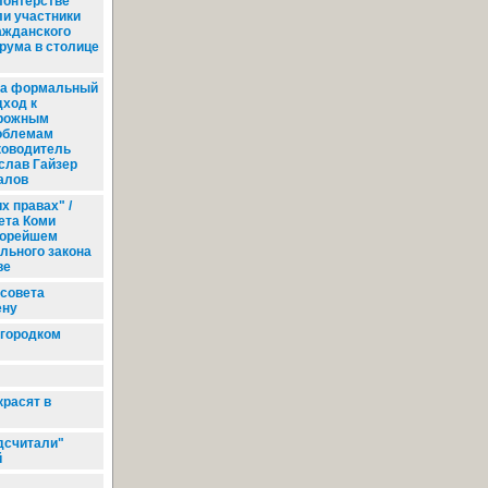
лонтерстве
ли участники
ажданского
рума в столице
а формальный
дход к
рожным
облемам
ководитель
слав Гайзер
алов
х правах" /
ета Коми
корейшем
льного закона
ве
совета
ену
йгородком
красят в
дсчитали"
й