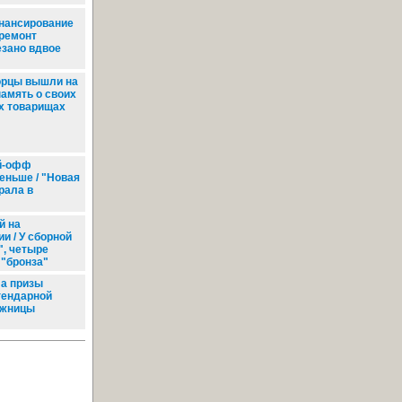
нансирование
 ремонт
езано вдвое
рцы вышли на
память о своих
х товарищах
й-офф
еньше / "Новая
рала в
й на
и / У сборной
", четыре
 "бронза"
а призы
гендарной
жницы