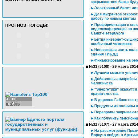
закрывшегося банка буду
Электронный билет чит
Для мигрантов откроют
работу по новым квотам
Профориентация в онла
ПРОГНОЗ ПОГОДЫ:
видеоконференция по во
Санкт-Петербурга
Битва интернет-сыщико
необычный чемпионат
Непроезжая часть кале
здания ГИБДД
Финансирование на рем
№33 (5108) - 29 марта 201
Лучшим семьям увелич
Добавлены авиарейсы в 
Челябинска
"Энергетики" окажутся
правительства
В деревне Габово постр
Продукты из оленины в
Переправы закрывают
Как получить пенсионн
№32 (5107) - 27 марта 201
На рассмотрение Презид
Воркута войдет в Арктич