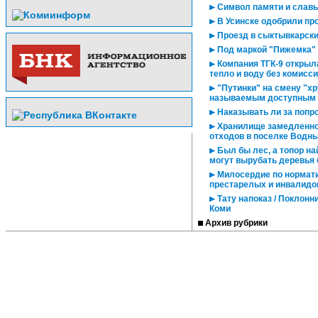
Символ памяти и славы 
В Усинске одобрили про
Проезд в сыктывкарски
Под маркой "Пижемка"
Компания ТГК-9 открыл
тепло и воду без комисс
"Путинки" на смену "хр
называемым доступным
Наказывать ли за попр
Хранилище замедленног
отходов в поселке Водн
Был бы лес, а топор на
могут вырубать деревья 
Милосердие по нормати
престарелых и инвалидо
Тату напоказ / Поклонн
Коми
Архив рубрики