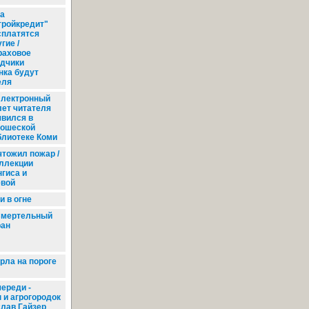
а
тройкредит"
сплатятся
гие /
раховое
дчики
нка будут
еля
лектронный
лет читателя
явился в
ошеской
блиотеке Коми
тожил пожар /
оллекции
гиса и
вой
и в огне
мертельный
ран
ла на пороге
ереди -
 и агрогородок
слав Гайзер