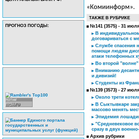
«Комиинформ».
ТАКЖЕ В РУБРИКЕ
ПРОГНОЗ ПОГОДЫ:
№141 (3575) - 31 июл
В индивидуальном
договариваться с 
Службе спасения н
помощи людям дисп
атаки телефонных х
Во второй "волне"
Вниманию десантни
и дивизий!
Студенты из Франц
№139 (3573) - 27 июл
Около трети котел
В Сыктывкаре закр
массово менять мес
Эпидемия лошади
"Средневековое во
сразу в двух военн
Архив рубрики