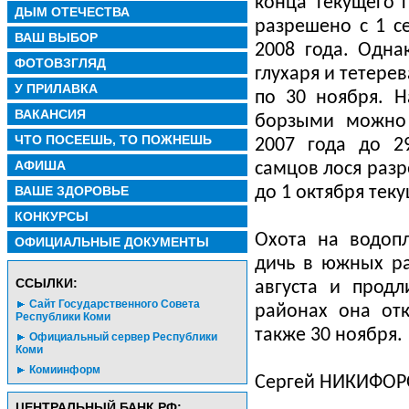
конца текущего 
ДЫМ ОТЕЧЕСТВА
разрешено с 1 с
ВАШ ВЫБОР
2008 года. Одна
ФОТОВЗГЛЯД
глухаря и тетерев
У ПРИЛАВКА
по 30 ноября. Н
ВАКАНСИЯ
борзыми можно 
ЧТО ПОСЕЕШЬ, ТО ПОЖНЕШЬ
2007 года до 2
АФИША
самцов лося разр
ВАШЕ ЗДОРОВЬЕ
до 1 октября теку
КОНКУРСЫ
Охота на водоп
ОФИЦИАЛЬНЫЕ ДОКУМЕНТЫ
дичь в южных ра
CСЫЛКИ:
августа и продл
Сайт Государственного Совета
районах она отк
Республики Коми
также 30 ноября.
Официальный сервер Республики
Коми
Комиинформ
Сергей НИКИФОР
ЦЕНТРАЛЬНЫЙ БАНК РФ: