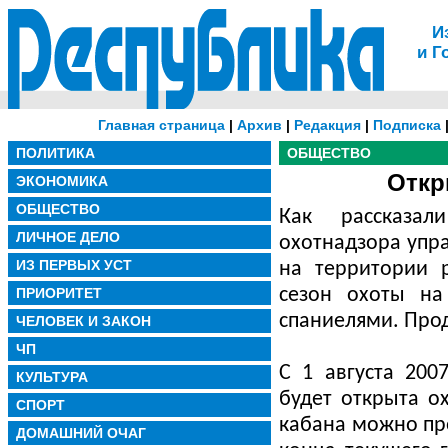
И
и Г
Главная страница
|
Архив
|
Редакция
|
Подписка
ПОЛИТИКА
ОБЩЕСТВО
Откр
ЭКОНОМИКА
ОБЩЕСТВО
Как рассказа
ЛИЧНОЕ ДЕЛО
охотнадзора упр
ИЗ ПЕРВЫХ УСТ
на территории 
ПРИОРИТЕТ
сезон охоты на
спаниелями. Прод
ЧЕЛОВЕК И ЗАКОН
ЧП
С 1 августа 200
КУЛЬТУРА
будет открыта о
СПОРТ
кабана можно про
ДОМАШНИЙ ОЧАГ