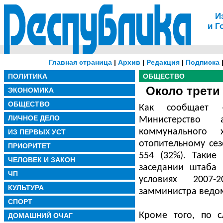
И
и Г
Главная страница
|
Архив
|
Редакция
|
Подписка
ПОЛИТИКА
ОБЩЕСТВО
Около трети
ЭКОНОМИКА
ОБЩЕСТВО
Как сообщает 
ЛИЧНОЕ ДЕЛО
Министерство а
коммунального 
ИЗ ПЕРВЫХ УСТ
отопительному сез
ПРИОРИТЕТ
554 (32%). Такие
ЧЕЛОВЕК И ЗАКОН
заседании штаба 
ЧП
условиях 2007-
КУЛЬТУРА
замминистра ведом
СПОРТ
Кроме того, по с
ДОМАШНИЙ ОЧАГ