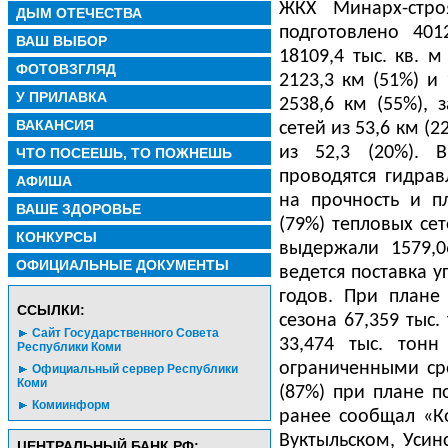
ЖКХ Минарх-стро
ДЫМ ОТЕЧЕСТВА
подготовлено 401
ВАШ ВЫБОР
18109,4 тыс. кв. м
ФОТОВЗГЛЯД
2123,3 км
(51%) и
У ПРИЛАВКА
2538,6 км
(55%), 
ВАКАНСИЯ
сетей из
53,6 км
(2
из 52,3 (20%). 
ЧТО ПОСЕЕШЬ, ТО ПОЖНЕШЬ
проводятся гидрав
АФИША
на прочность и п
ВАШЕ ЗДОРОВЬЕ
(79%) тепловых се
КОНКУРСЫ
выдержали
1579,
ОФИЦИАЛЬНЫЕ ДОКУМЕНТЫ
ведется поставка у
годов. При плане
CСЫЛКИ:
сезона 67,359 тыс.
Сайт Государственного Совета
33,474 тыс. тон
Республики Коми
ограниченными сро
Официальный сервер Республики
Коми
(87%) при плане по
Комиинформ
ранее сообщал «К
Вуктыльском, Уси
ЦЕНТРАЛЬНЫЙ БАНК РФ: