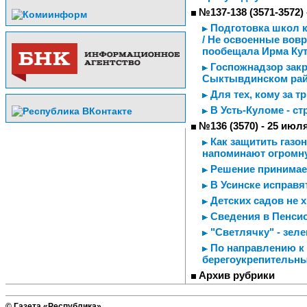
№137-138 (3571-3572) 
Подготовка школ к
/ Не освоенные вов
пообещала Ирма Кут
Госпожнадзор зак
Сыктывдинском ра
Для тех, кому за т
В Усть-Куломе - с
№136 (3570) - 25 июл
Как защитить газо
напоминают огромн
Решение принимае
В Усинске исправя
Детских садов не х
Сведения в Пенсио
"Светлячку" - зел
По направлению к
берегоукрепительны
Архив рубрики
© Газета «Республика»