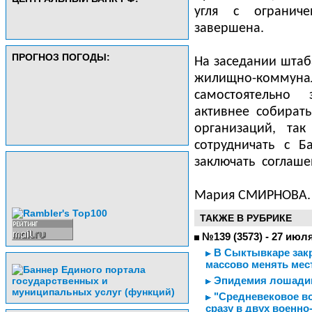
угля с огранич
завершена.
ПРОГНОЗ ПОГОДЫ:
На заседании штаб
жилищно-комм
самостоятельно 
активнее собират
организаций, та
сотрудничать с 
заключать
соглаше
Мария СМИРНОВА.
ТАКЖЕ В РУБРИКЕ
№139 (3573) - 27 июл
В Сыктывкаре закр
массово менять мес
Эпидемия лошади
"Средневековое во
сразу в двух военн