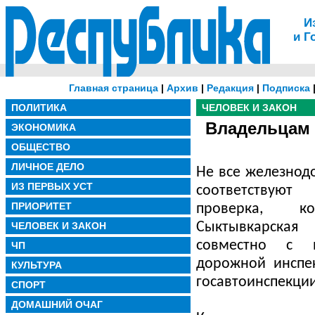
И
и Г
Главная страница
|
Архив
|
Редакция
|
Подписка
ПОЛИТИКА
ЧЕЛОВЕК И ЗАКОН
Владельцам 
ЭКОНОМИКА
ОБЩЕСТВО
ЛИЧНОЕ ДЕЛО
Не все железнод
ИЗ ПЕРВЫХ УСТ
соответствуют
ПРИОРИТЕТ
проверка, к
ЧЕЛОВЕК И ЗАКОН
Сыктывкарская
совместно с и
ЧП
дорожной инспе
КУЛЬТУРА
госавтоинспекции
СПОРТ
ДОМАШНИЙ ОЧАГ