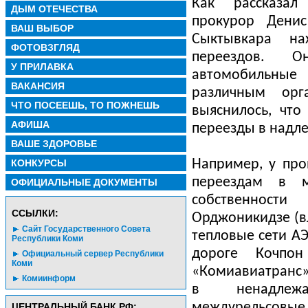
Как рассказал
ДЫМ ОТЕЧЕСТВА
прокурор Денис
ВАШ ВЫБОР
Сыктывкара на
ФОТОВЗГЛЯД
переездов. 
У ПРИЛАВКА
автомобильные
ВАКАНСИЯ
различным орг
ЧТО ПОСЕЕШЬ, ТО ПОЖНЕШЬ
выяснилось, что
АФИША
переезды в надл
ВАШЕ ЗДОРОВЬЕ
КОНКУРСЫ
Например, у про
переездам в м
ОФИЦИАЛЬНЫЕ ДОКУМЕНТЫ
собственност
CСЫЛКИ:
Орджоникидзе (в
Сайт Государственного Совета
тепловые сети А
Республики Коми
дороге Кочпо
Официальный сервер Республики
Коми
«Комиавиатранс»)
Комиинформ
в ненадлеж
междурельсовые 
ЦЕНТРАЛЬНЫЙ БАНК РФ: