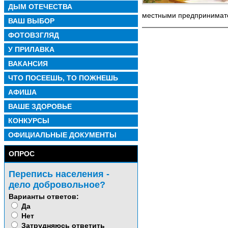
ДЫМ ОТЕЧЕСТВА
местными предпринима
ВАШ ВЫБОР
ФОТОВЗГЛЯД
У ПРИЛАВКА
ВАКАНСИЯ
ЧТО ПОСЕЕШЬ, ТО ПОЖНЕШЬ
АФИША
ВАШЕ ЗДОРОВЬЕ
КОНКУРСЫ
ОФИЦИАЛЬНЫЕ ДОКУМЕНТЫ
ОПРОС
Перепись населения -
дело добровольное?
Варианты ответов:
Да
Нет
Затрудняюсь ответить