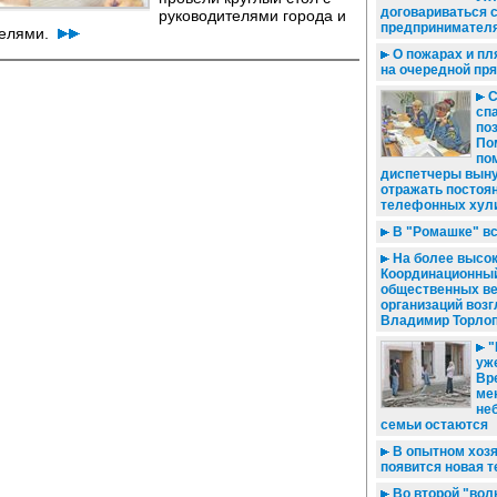
договариваться 
руководителями города и
предпринимател
телями.
О пожарах и пл
на очередной пр
С
сп
по
По
по
диспетчеры вын
отражать постоя
телефонных хул
В "Ромашке" в
На более высок
Координационный
общественных ве
организаций возг
Владимир Торло
"
уже
Вр
ме
не
семьи остаются
В опытном хоз
появится новая т
Во второй "вол