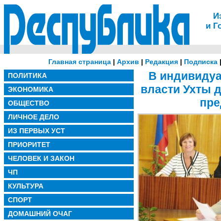
И
и Г
Главная страница
|
Архив
|
Редакция
|
Подписка
В индивиду
ПОЛИТИКА
власти Ухты 
ЭКОНОМИКА
пре
ОБЩЕСТВО
ЛИЧНОЕ ДЕЛО
ИЗ ПЕРВЫХ УСТ
ПРИОРИТЕТ
ЧЕЛОВЕК И ЗАКОН
ЧП
КУЛЬТУРА
СПОРТ
ДОМАШНИЙ ОЧАГ