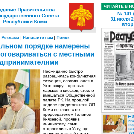
ЧИТАЙТЕ В Н
здание Правительства
№ 141 
осударственного Совета
31 июля 2
Республики Коми
втор
|
Реклама
|
Напишите нам
|
Поиск
альном порядке намерены
договариваться с местными
дпринимателями
Неожиданно быстро
разрешилась конфликтная
ситуация, сложившаяся в
Ухте вокруг торговых
ларьков и киосков, стоило
вмешаться Общественной
палате РК. На прошлой
неделе представители ОП
Коми во главе с ее
председателем Галиной
Князевой, проявив
ин
инициативу, сами
по
отправились в Ухту, где
на
провели круглый стол с
Ух