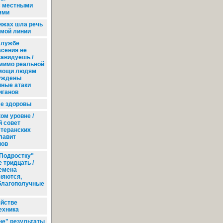
с местными
ями
яжах шла речь
ямой линии
лужбе
асения не
завидуешь /
мимо реальной
мощи людям
уждены
нные атаки
иганов
се здоровы
ом уровне /
 совет
теранских
лавит
пов
Подростку"
 тридцать /
емена
няются,
благополучные
яйстве
ехника
не" результаты