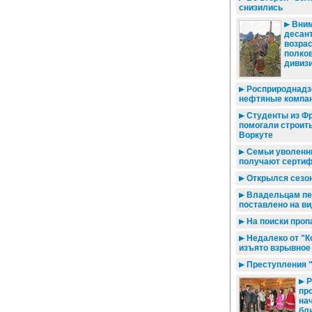
снизились
Вни
десан
возрас
полков
дивизи
Росприроднадз
нефтяные компан
Студенты из Ф
помогали строить
Воркуте
Семьи уволенны
получают серти
Открылся сезо
Владельцам пе
поставлено на в
На поиски про
Недалеко от "
изъято взрывное
Преступления "
Р
пр
на
бл