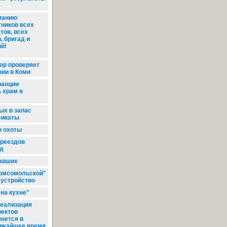
манию
тников всех
тов, всех
, бригад и
й!
ор проверяет
ии в Коми
ранции
 храм в
х в запас
фикаты
н охоты
реездов
ид
павших
Комсомольской"
 устройство
на кухне"
еализация
оектов
чнется в
ижайшее время