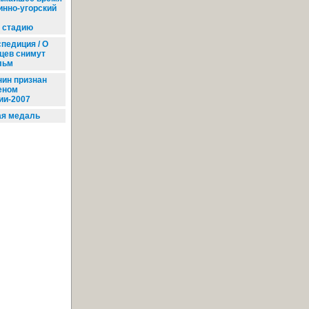
инно-угорский
 стадию
педиция / О
цев снимут
льм
ин признан
еном
ии-2007
ая медаль