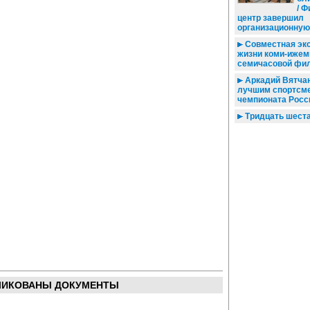
/ Ф
центр завершил
организационную
Совместная экс
жизни коми-ижем
семичасовой фи
Аркадий Вятчан
лучшим спортсм
чемпионата Росс
Тридцать шест
ЛИКОВАНЫ ДОКУМЕНТЫ