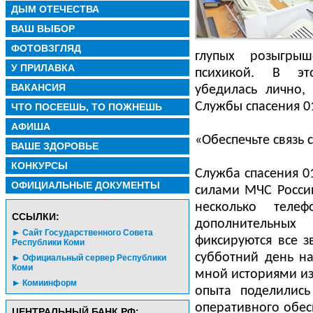
ДЫМ ОТЕЧЕСТВА
ВАШ ВЫБОР
ФОТОВЗГЛЯД
глупых розыгры
У ПРИЛАВКА
психикой. В эт
ВАКАНСИЯ
убедилась лично,
Службы спасения 0
ЧТО ПОСЕЕШЬ, ТО ПОЖНЕШЬ
АФИША
«Обеспечьте связь
ВАШЕ ЗДОРОВЬЕ
КОНКУРСЫ
Служба спасения 0
ОФИЦИАЛЬНЫЕ ДОКУМЕНТЫ
силами МЧС Росси
несколько теле
CСЫЛКИ:
дополнительны
Сайт Государственного Совета
фиксируются все з
Республики Коми
субботний день н
Официальный сервер Республики
Коми
мной историями из
Комиинформ
опыта поделилис
оперативного обес
ЦЕНТРАЛЬНЫЙ БАНК РФ: