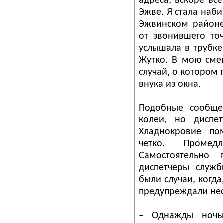
адреса, вскоре все
Эжве. Я стала наби
Эжвинском районе
от звонившего то
услышала в трубке
Жутко. В мою сме
случай, о котором 
внука из окна.
Подобные сообще
колеи, но диспет
Хладнокровие по
четко. Промед
Самостоятельно
диспетчеры служб
были случаи, когда
предупреждали нес
– Однажды ночь