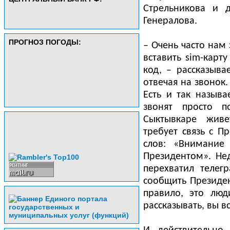
Стрельникова и д
Генералова.
ПРОГНОЗ ПОГОДЫ:
– Очень часто нам
вставить sim-карту
код, – рассказыва
отвечая на звонок.
Есть и так назыв
звонят просто п
Сыктывкаре жив
требует связь с П
слов: «Внимание 
Президентом». Нед
перехватил телег
сообщить Президен
правило, это люд
рассказывать, вы в