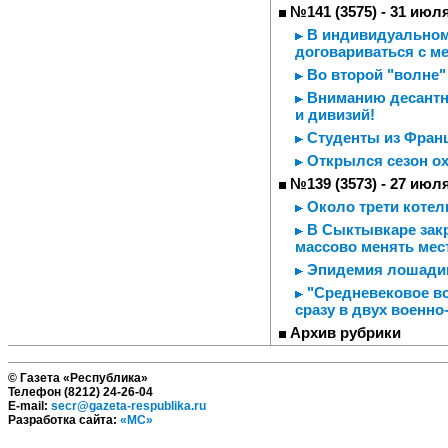
№141 (3575) - 31 июл
В индивидуальном
договариваться с 
Во второй "волне"
Вниманию десантни
и дивизий!
Студенты из Франц
Открылся сезон о
№139 (3573) - 27 июл
Около трети котел
В Сыктывкаре закр
массово менять мес
Эпидемия лошади
"Средневековое во
сразу в двух военн
Архив рубрики
© Газета «Республика»
Телефон (8212) 24-26-04
E-mail:
secr@gazeta-respublika.ru
Разработка сайта:
«МС»