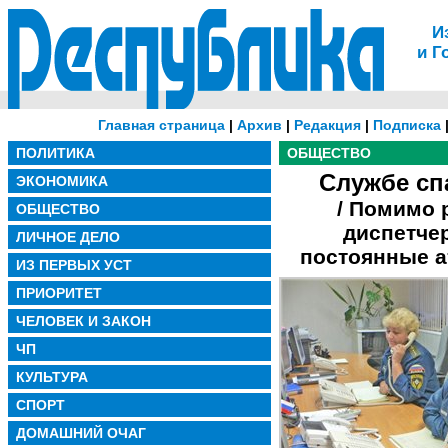
И
и Г
Главная страница
|
Архив
|
Редакция
|
Подписка
ПОЛИТИКА
ОБЩЕСТВО
Службе сп
ЭКОНОМИКА
/ Помимо
ОБЩЕСТВО
диспетче
ЛИЧНОЕ ДЕЛО
постоянные а
ИЗ ПЕРВЫХ УСТ
ПРИОРИТЕТ
ЧЕЛОВЕК И ЗАКОН
ЧП
КУЛЬТУРА
СПОРТ
ДОМАШНИЙ ОЧАГ