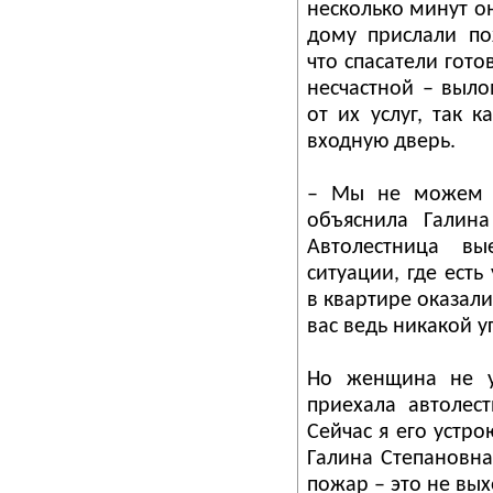
несколько минут он
дому прислали по
что спасатели гот
несчастной – выло
от их услуг, так 
входную дверь.
– Мы не можем п
объяснила Галин
Автолестница вы
ситуации, где ест
в квартире оказал
вас ведь никакой у
Но женщина не у
приехала автолес
Сейчас я его устро
Галина Степановна
пожар – это не вы