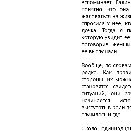
вспоминает Гали
понятно, что она
жаловаться на жизн
спросила у нее, к
дочка. Тогда я п
которую увидит ее
поговорив, женщин
ее выслушали.
Вообще, по словам
редко. Как прав
стороны, их можн
становятся свиде
ситуаций, они з
начинается ист
выступать в роли п
случилось и где…
Около одиннадца