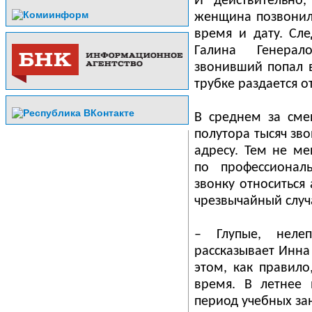
И действительно
женщина позвонила
время и дату. Сл
Галина Генерал
звонивший попал в
трубке раздается 
В среднем за сме
полутора тысяч зво
адресу. Тем не ме
по профессионал
звонку относиться 
чрезвычайный случ
– Глупые, неле
рассказывает Инна
этом, как правило
время. В летнее 
период учебных за