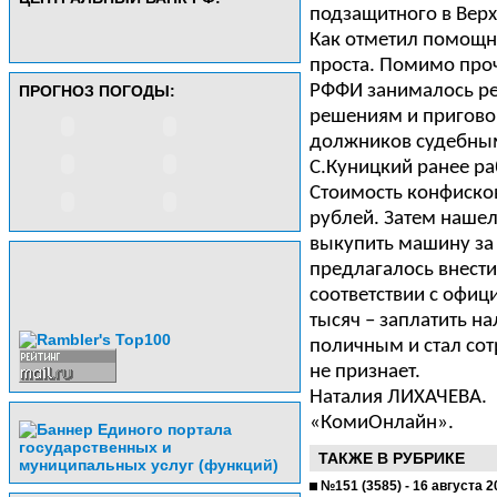
подзащитного в Вер
Как отметил помощн
проста. Помимо про
РФФИ занималось ре
ПРОГНОЗ ПОГОДЫ:
решениям и приговор
должников судебным
С.Куницкий ранее ра
Стоимость конфиско
рублей. Затем нашел
выкупить машину за 
предлагалось внести
соответствии с офиц
тысяч – заплатить н
поличным и стал сот
не признает.
Наталия ЛИХАЧЕВА.
«КомиОнлайн».
ТАКЖЕ В РУБРИКЕ
№151 (3585) - 16 августа 2