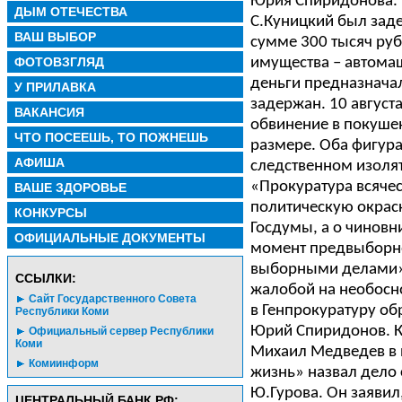
Юрия Спиридонова.
ДЫМ ОТЕЧЕСТВА
С.Куницкий был заде
ВАШ ВЫБОР
сумме 300 тысяч ру
ФОТОВЗГЛЯД
имущества – автомаш
деньги предназначал
У ПРИЛАВКА
задержан. 10 август
ВАКАНСИЯ
обвинение в покушен
ЧТО ПОСЕЕШЬ, ТО ПОЖНЕШЬ
размере. Оба фигура
АФИША
следственном изоля
«Прокуратура всячес
ВАШЕ ЗДОРОВЬЕ
политическую окраск
КОНКУРСЫ
Госдумы, а о чиновн
ОФИЦИАЛЬНЫЕ ДОКУМЕНТЫ
момент предвыборно
выборными делами»,
CСЫЛКИ:
жалобой на необосн
Сайт Государственного Совета
в Генпрокуратуру об
Республики Коми
Юрий Спиридонов. К
Официальный сервер Республики
Коми
Михаил Медведев в 
Комиинформ
жизнь» назвал дело
Ю.Гурова. Он заявил
ЦЕНТРАЛЬНЫЙ БАНК РФ: