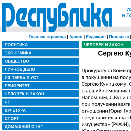
И
и Г
Главная страница
|
Архив
|
Редакция
|
Подписка
ПОЛИТИКА
ЧЕЛОВЕК И ЗАКОН
Сергею К
ЭКОНОМИКА
ОБЩЕСТВО
ЛИЧНОЕ ДЕЛО
Прокуратура Коми п
в покушении на полу
ИЗ ПЕРВЫХ УСТ
Сергею Куницкому. 
ПРИОРИТЕТ
старший помощник п
ЧЕЛОВЕК И ЗАКОН
Напомним, С.Куницк
ЧП
при получении взятк
КУЛЬТУРА
отношении Юрия Гур
представительства 
СПОРТ
имущества» (РФФИ),
ДОМАШНИЙ ОЧАГ