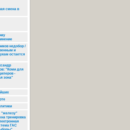
ая смена в
ому
инение
иков недобор /
твенным и
укам остается
сандр
ов: "Коми для
дилеров -
я зона"
ейших
рте
литики
 "железу"
жна тренировка
Электронная
стема ГАС
ыборы"