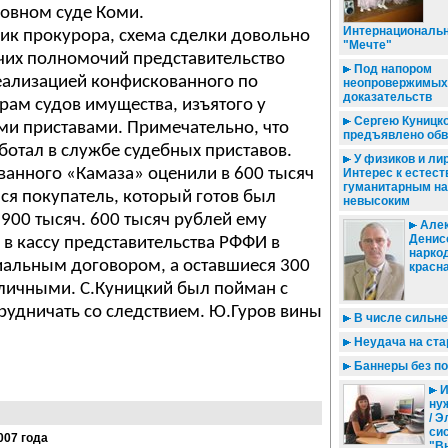
ховном суде Коми.
Интернациональн
ик прокурора, схема сделки довольно
"Мечте"
чих полномочий представительство
Под напором
ализацией конфискованного по
неопровержимых
доказательств
ам судов имущества, изъятого у
Сергею Куницк
и приставами. Примечательно, что
предъявлено обв
ботал в службе судебных приставов.
У физиков и лир
ванного «Камаза» оценили в 600 тысяч
Интерес к естес
гуманитарным на
ся покупатель, который готов был
невысоким
900 тысяч. 600 тысяч рублей ему
Алек
Денис
 в кассу представительства РФФИ в
нарко
иальным договором, а оставшиеся 300
красна
аличными. С.Куницкий был пойман с
рудничать со следствием. Ю.Гуров вины
В числе сильн
Неудача на ста
Баннеры без по
И
ну
/ 
си
007 года
"В