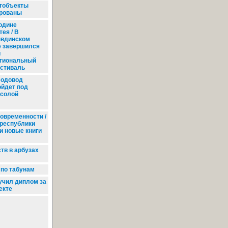
ртобъекты
ированы
одине
ея / В
вдинском
е завершился
й
гиональный
стиваль
одовод
ойдет под
солой
современности /
республики
и новые книги
в в арбузах
 по табунам
учил диплом за
екте