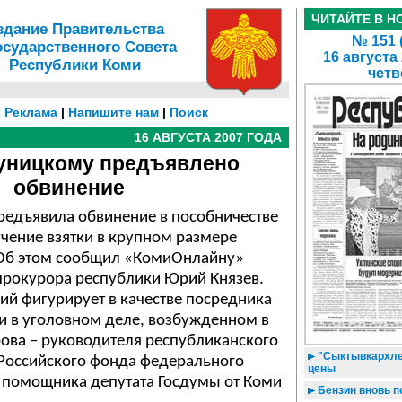
ЧИТАЙТЕ В Н
здание Правительства
№ 151 
осударственного Совета
16 августа
Республики Коми
четв
|
Реклама
|
Напишите нам
|
Поиск
16 АВГУСТА 2007 ГОДА
уницкому предъявлено
обвинение
редъявила обвинение в пособничестве
чение взятки в крупном размере
Об этом сообщил «КомиОнлайну»
рокурора республики Юрий Князев.
ий фигурирует в качестве посредника
и в уголовном деле, возбужденном в
ова – руководителя республиканского
"Сыктывкархле
«Российского фонда федерального
цены
 помощника депутата Госдумы от Коми
Бензин вновь 