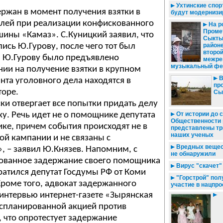
Ухтинские спо
ржан в момент получения взятки в
будут модерниз
блей при реализации конфискованного
На р
Промет
ины «Камаз». С.Куницкий заявил, что
Сыкты
ись Ю.Гурову, после чего тот был
район
второ
а Ю.Гурову было предъявлено
межре
музыкальный фе
ии на получение взятки в крупном
В
нта уголовного дела находятся в
пр
торе.
Сы
ки отвергает все попытки придать делу
у. Речь идет не о помощнике депутата
От истории до 
Общественности 
ике, причем события происходят не в
представлены тр
наших ученых
й кампании и не связаны с
Вредных вещест
 – заявил Ю.Князев. Напомним, с
не обнаружили
ованное задержание своего помощника
Вирус "скачет"
ратился депутат Госдумы РФ от Коми
"Горстрой" пол
роме того, адвокат задержанного
участие в нацпро
интервью интернет-газете «Зырянская
 спланированной акцией против
, что опротестует задержание