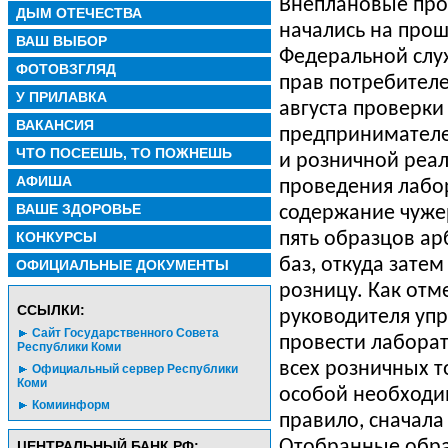
Внеплановые про
ДЫМ ОТЕЧЕСТВА
начались на про
ВАШ ВЫБОР
Федеральной слу
ФОТОВЗГЛЯД
прав потребителе
У ПРИЛАВКА
августа проверки
ВАКАНСИЯ
предпринимателе
ЧТО ПОСЕЕШЬ, ТО ПОЖНЕШЬ
и розничной реал
АФИША
проведения лабо
ВАШЕ ЗДОРОВЬЕ
содержание чуже
КОНКУРСЫ
пять образцов ар
баз, откуда зате
ОФИЦИАЛЬНЫЕ ДОКУМЕНТЫ
розницу. Как отм
CСЫЛКИ:
руководителя уп
Сайт Государственного Совета
провести лабора
Республики Коми
всех розничных т
Официальный сервер Республики
Коми
особой необходим
Комиинформ
правило, сначала
Отобранные обра
ЦЕНТРАЛЬНЫЙ БАНК РФ: