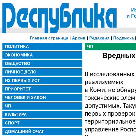
И
и Г
Главная страница
|
Архив
|
Редакция
|
Подписка
ПОЛИТИКА
ЧП
Вредных 
ЭКОНОМИКА
ОБЩЕСТВО
ЛИЧНОЕ ДЕЛО
В исследованных 
ИЗ ПЕРВЫХ УСТ
реализуемых
ПРИОРИТЕТ
в Коми, не обнар
ЧЕЛОВЕК И ЗАКОН
токсические эле
допустимых. Так
ЧП
первых проверок
КУЛЬТУРА
территориальное
СПОРТ
управление Росп
ДОМАШНИЙ ОЧАГ