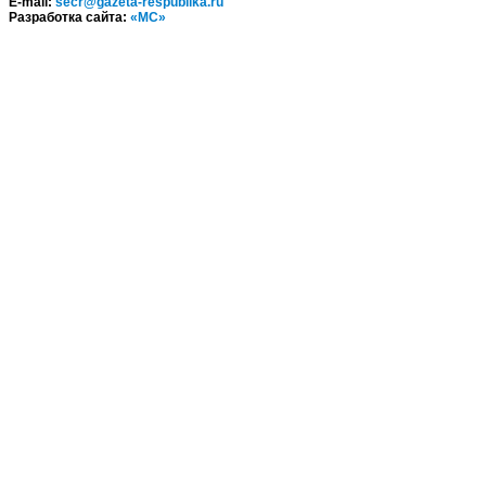
E-mail:
secr@gazeta-respublika.ru
Разработка сайта:
«МС»