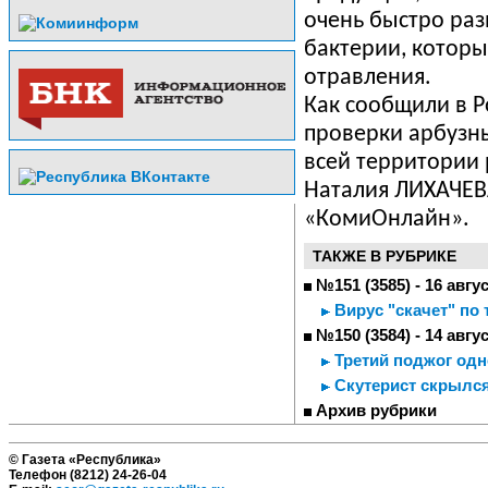
очень быстро ра
бактерии, котор
отравления.
Как сообщили в 
проверки арбузн
всей территории 
Наталия ЛИХАЧЕВ
«КомиОнлайн».
ТАКЖЕ В РУБРИКЕ
№151 (3585) - 16 авгу
Вирус "скачет" по 
№150 (3584) - 14 авгу
Третий поджог одн
Скутерист скрылся
Архив рубрики
© Газета «Республика»
Телефон (8212) 24-26-04