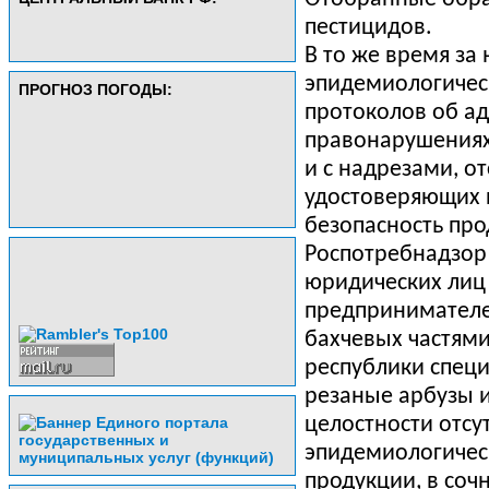
пестицидов.
В то же время за
эпидемиологичес
ПРОГНОЗ ПОГОДЫ:
протоколов об а
правонарушениях
и с надрезами, о
удостоверяющих 
безопасность про
Роспотребнадзор
юридических лиц
предпринимателе
бахчевых частями
республики специ
резаные арбузы 
целостности отсу
эпидемиологичес
продукции, в соч